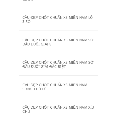
CẦU ĐẸP CHỐT CHUẨN XS MIỀN NAM LÔ
3 SỐ
CẦU ĐẸP CHỐT CHUẨN XS MIỀN NAM SỚ
ĐẦU ĐUÔI GIẢI 8
CẦU ĐẸP CHỐT CHUẨN XS MIỀN NAM SỚ
ĐẦU ĐUÔI GIẢI ĐẶC BIỆT
CẦU ĐẸP CHỐT CHUẨN XS MIỀN NAM
SONG THỦ LÔ
CẦU ĐẸP CHỐT CHUẨN XS MIỀN NAM XÍU
CHỦ