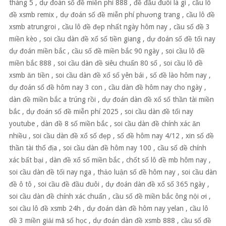
tháng 5 , dự đoán số đề miễn phí 888 , đề đầu đuôi là gì , cầu lô
đề xsmb remix , dự đoán số đề miễn phí phương trang , cầu lô đề
xsmb atrungroi , cầu lô đề đẹp nhất ngày hôm nay , cầu số đề 3
miền kèo , soi cầu dàn đề xổ số tiền giang , dự đoán số đề tối nay
dự đoán miền bắc , cầu số đề miền bắc 90 ngày , soi cầu lô đề
miền bắc 888 , soi cầu dàn đề siêu chuẩn 80 số , soi cầu lô đề
xsmb ăn tiền , soi cầu dàn đề xổ số yên bái , số đề lào hôm nay ,
dự đoán số đề hôm nay 3 con , cầu dàn đề hôm nay cho ngày ,
dàn đề miền bắc a trúng rồi , dự đoán dàn đề xổ số thần tài miền
bắc , dự đoán số đề miễn phí 2025 , soi cầu dàn đề tối nay
youtube , dàn đề 8 số miền bắc , soi cầu dàn đề chính xác ăn
nhiều , soi cầu dàn đề xổ số đẹp , số đề hôm nay 4/12 , xin số đề
thần tài thổ địa , soi cầu dàn đề hôm nay 100 , cầu số đề chính
xác bất bại , dàn đề xổ số miền bắc , chốt số lô đề mb hôm nay ,
soi cầu dàn đề tối nay nga , thảo luận số đề hôm nay , soi cầu dàn
đề ô tô , soi cầu đề đầu đuôi , dự đoán dàn đề xổ số 365 ngày ,
soi cầu dàn đề chính xác chuẩn , cầu số đề miền bắc ông nội ơi ,
soi cầu lô đề xsmb 24h , dự đoán dàn đề hôm nay yelan , cầu lô
đề 3 miền giải mã số học , dự đoán dàn đề xsmb 888 , cầu số đề