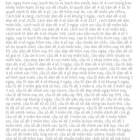
bac ngay hom nay
,
bach thu lo vt
,
bạch thủ xsmb
,
Bao lô 4 con trúng bao
nhiêu miền Nam
,
bí kíp soi đề chuẩn
,
bí quyết dàn đề 4 số dàn đề 4 số
,
bí
quyết đánh lô dàn đề 4 số
,
các đề hôm nay ăn
,
các đề miễn phí office
,
Cách bắt 4 càng
,
cách bắt dàn đề 4 số khung 5 ngày
,
cách dàn đề 4 số
dàn đề 4 số 2020
,
cách dàn đề 4 số dàn đề 4 số 2021
,
cách đánh đề dàn
miền bắc
,
cách nuôi lô dàn đề 4 số 3 ngày
,
cách soi cầu lô đề miền bắc
chính xác nhất
,
cách soi dàn đề 4 số
,
cách soi lô dàn đề 4 số miền bắc
,
cách tính lô dàn đề 4 số chuẩn 100
,
cách vào tiền nuôi lô dàn đề 4 số 5
ngày
,
cap lo bach thu dep nhat hom nay
,
cap lo bach thu hom nay
,
cặp lô
dàn đề 4 số ngày hôm nay
,
cầu 4 số vip
,
cầu chuẩn ăn chắc
,
cầu dàn đề 4
số ăn quanh năm
,
cầu dàn đề 4 số miền bắc
,
cầu dàn đề hôm nay 00 đến
99
,
cầu dàn đề hôm nay 99
,
cầu dàn đề hôm nay cho ngày
,
cầu dàn đề xổ
số giá rẻ
,
Cầu de 4 con
,
cầu đề 4 số vip miền bắc
,
cầu đẹp chốt chuẩn xs
miền bắc
,
cầu đẹp dàn đề 4 con miền bắc
,
cầu lô 2 nháy miền bắc
,
cầu lô
dàn đề 4 số
,
cầu lô dàn đề 4 số 3 ngày
,
cầu lô dàn đề 4 số 666
,
cầu lô dàn
đề 4 số ăn quanh năm
,
cầu lô dàn đề 4 số chạy quanh năm
,
cầu lô dàn đề
4 số chính xác 100
,
cầu lô dàn đề 4 số đẹp nhất hôm nay
,
cầu lô dàn đề 4
số hình quả trám
,
cầu lô dàn đề 4 số hôm nay
,
cầu lô dàn đề 4 số khung 2
ngày
,
cầu lô dàn đề 4 số khung 3 ngày
,
cầu lô dàn đề 4 số khung 5 ngày
,
cầu lô đề 3 miền giải mã số học
,
cầu lô đề 3 miền it
,
cầu lô đề 3 miền quý
7 soi
,
cầu lô đề chính xác ray churn
,
cầu lô đề đẹp nhất ngày hôm nay
,
cầu lô đề hôm nay ăn
,
cầu lô đề siêu vip 789
,
cầu lô đề siêu vip 999
,
cầu
lô đề siêu vip khung 3 ngày
,
cầu lô đề siêu víp vua chốt số
,
cầu lô đề siêu
vip xsmb
,
cầu lô đề xổ số 247
,
cầu lô đề xổ số đài vũng tàu bạch thủ
,
cầu
lô đề xổ số ước mơ
,
cầu lô đề xsmb atrungroi
,
cầu lô đề xsmb khung
,
cầu
lô đề xsmb remix
,
cầu số đề 3 miền 68
,
cầu số đề 3 miền đánh đề con gì
,
cầu số đề 3 miền êm nhất
,
cầu số đề 3 miền en
,
cầu số đề 3 miền kênh
soi
,
cầu số đề 3 miền kèo
,
cầu số đề 3 miền là bao nhiêu
,
cầu số đề 3
miền tính
,
cầu số đề chính xác 5p20
,
cầu số đề chính xác bất bại
,
cầu số
đề chính xác trăm
,
cầu số đề chính xác vinh
,
cầu số đề miền bắc 90 ngày
,
cầu số đề miền bắc ông nội ơi
,
cầu số đề miền bắc online chuẩn nhất
,
cho số lô đề hôm nay
,
chốt số đề chuẩn miễn phí
,
chốt số lô đề mb hôm