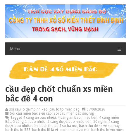
Skip
to
content
Menu
cầu đẹp chốt chuẩn xs miền
bắc đề 4 con
soi cau lo de mb hn - soi cau lo to mien bac
07/08/2026
Soi cầu miền bắc siêu cấp
,
Soi cầu miền bắc siêu vip
Tagged
4 càng ăn bao nhiêu
,
4 càng ăn bao nhiêu tiền
,
4 càng miền
Bắc
,
5 càng ăn bao nhiêu
,
5 càng được bao nhiêu tiền
,
50 nghìn 4 càng
được bao nhiêu tiền
,
bach thu de 4 so ha noi
,
bach thu de 4s ve so may
,
bach thu lo 555
,
bạch thủ lô là gì
,
bach thu lo vip mb
,
bach thu lo vip mien