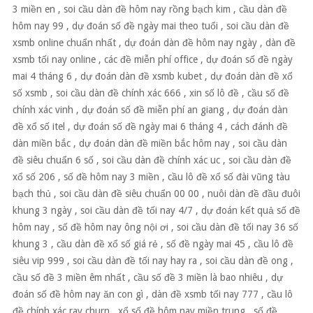
3 miền en , soi cầu dàn đề hôm nay rồng bạch kim , cầu dàn đề
hôm nay 99 , dự đoán số đề ngày mai theo tuổi , soi cầu dàn đề
xsmb online chuẩn nhất , dự đoán dàn đề hôm nay ngày , dàn đề
xsmb tối nay online , các đề miễn phí office , dự đoán số đề ngày
mai 4 tháng 6 , dự đoán dàn đề xsmb kubet , dự đoán dàn đề xổ
số xsmb , soi cầu dàn đề chính xác 666 , xin số lô đề , cầu số đề
chính xác vinh , dự đoán số đề miễn phí an giang , dự đoán dàn
đề xổ số itel , dự đoán số đề ngày mai 6 tháng 4 , cách đánh đề
dàn miền bắc , dự đoán dàn đề miền bắc hôm nay , soi cầu dàn
đề siêu chuẩn 6 số , soi cầu dàn đề chính xác uc , soi cầu dàn đề
xổ số 206 , số đề hôm nay 3 miền , cầu lô đề xổ số đài vũng tàu
bạch thủ , soi cầu dàn đề siêu chuẩn 00 00 , nuôi dàn đề đầu đuôi
khung 3 ngày , soi cầu dàn đề tối nay 4/7 , dự đoán kết quả số đề
hôm nay , số đề hôm nay ông nội ơi , soi cầu dàn đề tối nay 36 số
khung 3 , cầu dàn đề xổ số giá rẻ , số đề ngày mai 45 , cầu lô đề
siêu vip 999 , soi cầu dàn đề tối nay hay ra , soi cầu dàn đề ong ,
cầu số đề 3 miền êm nhất , cầu số đề 3 miền là bao nhiêu , dự
đoán số đề hôm nay ăn con gì , dàn đề xsmb tối nay 777 , cầu lô
đề chính xác ray churn , xổ số đề hôm nay miền trung , số đề