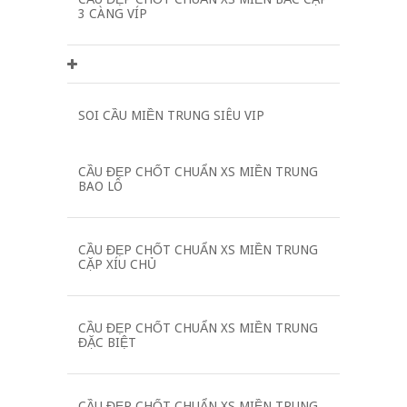
3 CÀNG VÍP
SOI CẦU MIỀN TRUNG SIÊU VIP
CẦU ĐẸP CHỐT CHUẨN XS MIỀN TRUNG
BAO LÔ
CẦU ĐẸP CHỐT CHUẨN XS MIỀN TRUNG
CẶP XÍU CHỦ
CẦU ĐẸP CHỐT CHUẨN XS MIỀN TRUNG
ĐẶC BIỆT
CẦU ĐẸP CHỐT CHUẨN XS MIỀN TRUNG