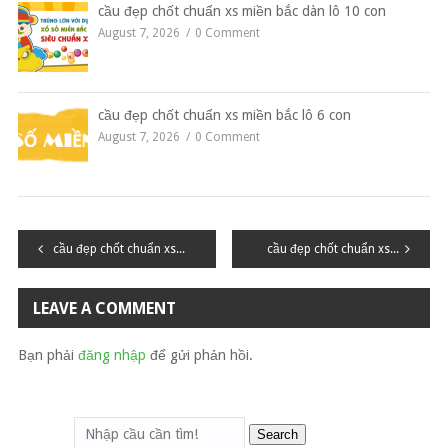
cầu đẹp chốt chuẩn xs miền bắc dàn lô 10 con
August 7, 2026
0 Comment
cầu đẹp chốt chuẩn xs miền bắc lô 6 con
August 7, 2026
0 Comment
Điều
cầu đẹp chốt chuẩn xs miền bắc lô 4 con
cầu đẹp chốt chuẩn xs miền bắc víp 3 càng
hướng
LEAVE A COMMENT
bài
Bạn phải
đăng nhập
để gửi phản hồi.
viết
Search