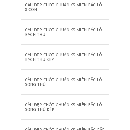
CẦU ĐẸP CHỐT CHUẨN XS MIỀN BẮC LÔ
8 CON
CẦU ĐẸP CHỐT CHUẨN XS MIỀN BẮC LÔ
BẠCH THỦ
CẦU ĐẸP CHỐT CHUẨN XS MIỀN BẮC LÔ
BẠCH THỦ KÉP
CẦU ĐẸP CHỐT CHUẨN XS MIỀN BẮC LÔ
SONG THỦ
CẦU ĐẸP CHỐT CHUẨN XS MIỀN BẮC LÔ
SONG THỦ KÉP
CẦU ĐẸP CHỐT CHUẨN XS MIỀN BẮC CẶP