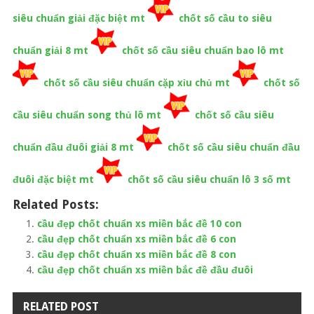
siêu chuẩn giải đặc biệt mt
chốt số cầu to siêu
chuẩn giải 8 mt
chốt số cầu siêu chuẩn bao lô mt
chốt số cầu siêu chuẩn cặp xỉu chủ mt
chốt số
cầu siêu chuẩn song thủ lô mt
chốt số cầu siêu
chuẩn đầu đuôi giải 8 mt
chốt số cầu siêu chuẩn đầu
đuôi đặc biệt mt
chốt số cầu siêu chuẩn lô 3 số mt
Related Posts:
cầu đẹp chốt chuẩn xs miền bắc đề 10 con
cầu đẹp chốt chuẩn xs miền bắc đề 6 con
cầu đẹp chốt chuẩn xs miền bắc đề 8 con
cầu đẹp chốt chuẩn xs miền bắc đề đầu đuôi
RELATED POST