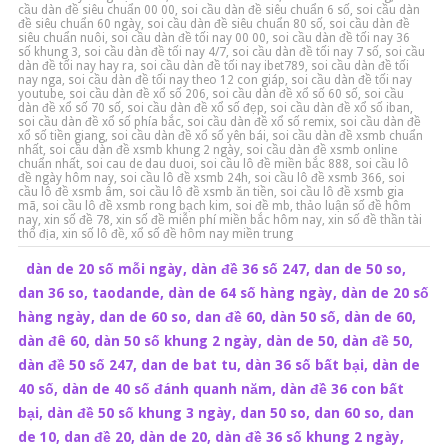
cầu dàn đề siêu chuẩn 00 00
,
soi cầu dàn đề siêu chuẩn 6 số
,
soi cầu dàn
đề siêu chuẩn 60 ngày
,
soi cầu dàn đề siêu chuẩn 80 số
,
soi cầu dàn đề
siêu chuẩn nuôi
,
soi cầu dàn đề tối nay 00 00
,
soi cầu dàn đề tối nay 36
số khung 3
,
soi cầu dàn đề tối nay 4/7
,
soi cầu dàn đề tối nay 7 số
,
soi cầu
dàn đề tối nay hay ra
,
soi cầu dàn đề tối nay ibet789
,
soi cầu dàn đề tối
nay nga
,
soi cầu dàn đề tối nay theo 12 con giáp
,
soi cầu dàn đề tối nay
youtube
,
soi cầu dàn đề xổ số 206
,
soi cầu dàn đề xổ số 60 số
,
soi cầu
dàn đề xổ số 70 số
,
soi cầu dàn đề xổ số đẹp
,
soi cầu dàn đề xổ số iban
,
soi cầu dàn đề xổ số phía bắc
,
soi cầu dàn đề xổ số remix
,
soi cầu dàn đề
xổ số tiền giang
,
soi cầu dàn đề xổ số yên bái
,
soi cầu dàn đề xsmb chuẩn
nhất
,
soi cầu dàn đề xsmb khung 2 ngày
,
soi cầu dàn đề xsmb online
chuẩn nhất
,
soi cau de dau duoi
,
soi cầu lô đề miền bắc 888
,
soi cầu lô
đề ngày hôm nay
,
soi cầu lô đề xsmb 24h
,
soi cầu lô đề xsmb 366
,
soi
cầu lô đề xsmb âm
,
soi cầu lô đề xsmb ăn tiền
,
soi cầu lô đề xsmb gia
mã
,
soi cầu lô đề xsmb rong bạch kim
,
soi đề mb
,
thảo luận số đề hôm
nay
,
xin số đề 78
,
xin số đề miễn phí miền bắc hôm nay
,
xin số đề thần tài
thổ địa
,
xin số lô đề
,
xổ số đề hôm nay miền trung
dàn de 20 số mỗi ngày, dàn đề 36 số 247, dan de 50 so,
dan 36 so, taodande, dàn de 64 số hàng ngày, dàn de 20 số
hàng ngày, dan de 60 so, dan đề 60, dàn 50 số, dàn de 60,
dàn đê 60, dàn 50 số khung 2 ngày, dàn de 50, dàn đề 50,
dàn đề 50 số 247, dan de bat tu, dàn 36 số bất bại, dàn de
40 số, dàn de 40 số đánh quanh năm, dàn đề 36 con bất
bại, dàn đề 50 số khung 3 ngày, dan 50 so, dan 60 so, dan
de 10, dan đề 20, dàn de 20, dàn đề 36 số khung 2 ngày,