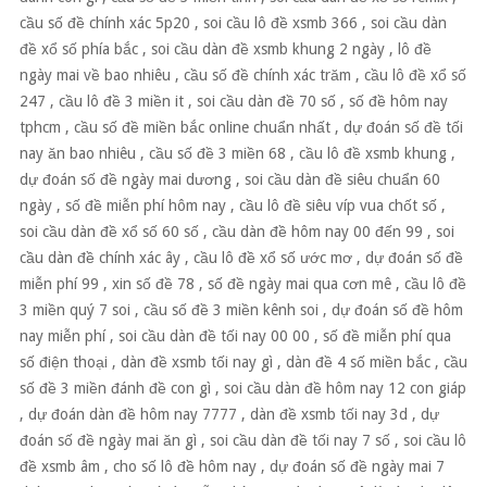
cầu số đề chính xác 5p20 , soi cầu lô đề xsmb 366 , soi cầu dàn
đề xổ số phía bắc , soi cầu dàn đề xsmb khung 2 ngày , lô đề
ngày mai về bao nhiêu , cầu số đề chính xác trăm , cầu lô đề xổ số
247 , cầu lô đề 3 miền it , soi cầu dàn đề 70 số , số đề hôm nay
tphcm , cầu số đề miền bắc online chuẩn nhất , dự đoán số đề tối
nay ăn bao nhiêu , cầu số đề 3 miền 68 , cầu lô đề xsmb khung ,
dự đoán số đề ngày mai dương , soi cầu dàn đề siêu chuẩn 60
ngày , số đề miễn phí hôm nay , cầu lô đề siêu víp vua chốt số ,
soi cầu dàn đề xổ số 60 số , cầu dàn đề hôm nay 00 đến 99 , soi
cầu dàn đề chính xác ây , cầu lô đề xổ số ước mơ , dự đoán số đề
miễn phí 99 , xin số đề 78 , số đề ngày mai qua cơn mê , cầu lô đề
3 miền quý 7 soi , cầu số đề 3 miền kênh soi , dự đoán số đề hôm
nay miễn phí , soi cầu dàn đề tối nay 00 00 , số đề miễn phí qua
số điện thoại , dàn đề xsmb tối nay gì , dàn đề 4 số miền bắc , cầu
số đề 3 miền đánh đề con gì , soi cầu dàn đề hôm nay 12 con giáp
, dự đoán dàn đề hôm nay 7777 , dàn đề xsmb tối nay 3d , dự
đoán số đề ngày mai ăn gì , soi cầu dàn đề tối nay 7 số , soi cầu lô
đề xsmb âm , cho số lô đề hôm nay , dự đoán số đề ngày mai 7