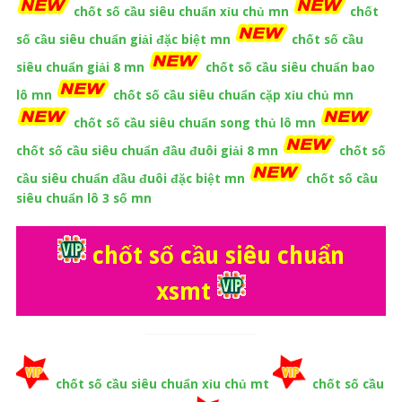
chốt số cầu siêu chuẩn xỉu chủ mn
chốt
số cầu siêu chuẩn giải đặc biệt mn
chốt số cầu
siêu chuẩn giải 8 mn
chốt số cầu siêu chuẩn bao
lô mn
chốt số cầu siêu chuẩn cặp xỉu chủ mn
chốt số cầu siêu chuẩn song thủ lô mn
chốt số cầu siêu chuẩn đầu đuôi giải 8 mn
chốt số
cầu siêu chuẩn đầu đuôi đặc biệt mn
chốt số cầu
siêu chuẩn lô 3 số mn
chốt số cầu siêu chuẩn
xsmt
chốt số cầu siêu chuẩn xỉu chủ mt
chốt số cầu