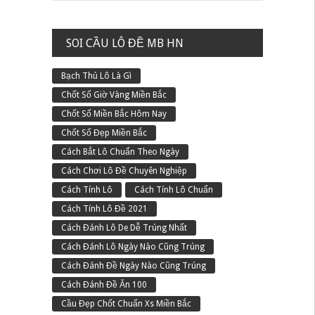
SOI CẦU LÔ ĐỀ MB HN
Bạch Thủ Lô Là Gì
Chốt Số Giờ Vàng Miền Bắc
Chốt Số Miền Bắc Hôm Nay
Chốt Số Đẹp Miền Bắc
Cách Bắt Lô Chuẩn Theo Ngày
Cách Chơi Lô Đề Chuyên Nghiệp
Cách Tính Lô
Cách Tính Lô Chuẩn
Cách Tính Lô Đề 2021
Cách Đánh Lô De Dễ Trúng Nhất
Cách Đánh Lô Ngày Nào Cũng Trúng
Cách Đánh Đề Ngày Nào Cũng Trúng
Cách Đánh Đề Ăn 100
Cầu Đẹp Chốt Chuẩn Xs Miền Bắc