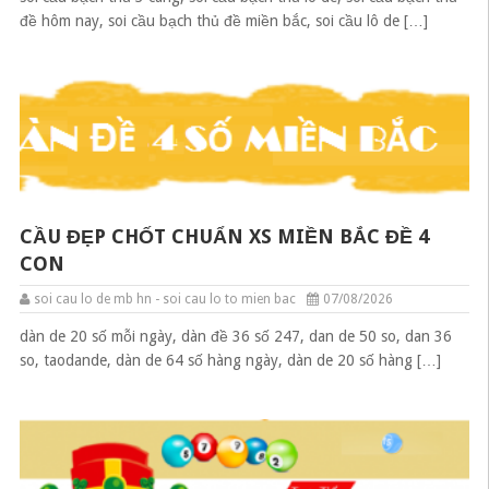
đề hôm nay, soi cầu bạch thủ đề miền bắc, soi cầu lô de […]
CẦU ĐẸP CHỐT CHUẨN XS MIỀN BẮC ĐỀ 4
CON
soi cau lo de mb hn - soi cau lo to mien bac
07/08/2026
dàn de 20 số mỗi ngày, dàn đề 36 số 247, dan de 50 so, dan 36
so, taodande, dàn de 64 số hàng ngày, dàn de 20 số hàng […]