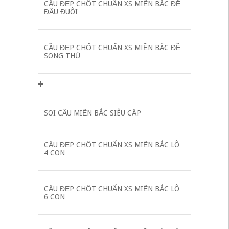
CẦU ĐẸP CHỐT CHUẨN XS MIỀN BẮC ĐỀ
ĐẦU ĐUÔI
CẦU ĐẸP CHỐT CHUẨN XS MIỀN BẮC ĐỀ
SONG THỦ
SOI CẦU MIỀN BẮC SIÊU CẤP
CẦU ĐẸP CHỐT CHUẨN XS MIỀN BẮC LÔ
4 CON
CẦU ĐẸP CHỐT CHUẨN XS MIỀN BẮC LÔ
6 CON