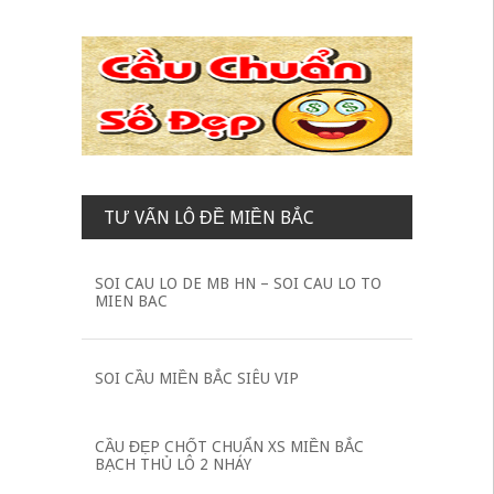
TƯ VẤN LÔ ĐỀ MIỀN BẮC
SOI CAU LO DE MB HN – SOI CAU LO TO
MIEN BAC
SOI CẦU MIỀN BẮC SIÊU VIP
CẦU ĐẸP CHỐT CHUẨN XS MIỀN BẮC
BẠCH THỦ LÔ 2 NHÁY