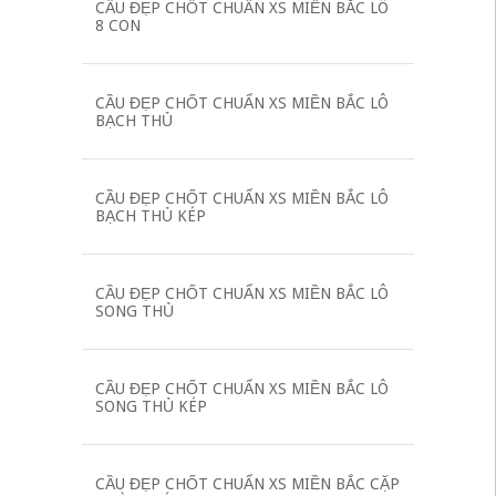
CẦU ĐẸP CHỐT CHUẨN XS MIỀN BẮC LÔ
8 CON
CẦU ĐẸP CHỐT CHUẨN XS MIỀN BẮC LÔ
BẠCH THỦ
CẦU ĐẸP CHỐT CHUẨN XS MIỀN BẮC LÔ
BẠCH THỦ KÉP
CẦU ĐẸP CHỐT CHUẨN XS MIỀN BẮC LÔ
SONG THỦ
CẦU ĐẸP CHỐT CHUẨN XS MIỀN BẮC LÔ
SONG THỦ KÉP
CẦU ĐẸP CHỐT CHUẨN XS MIỀN BẮC CẶP