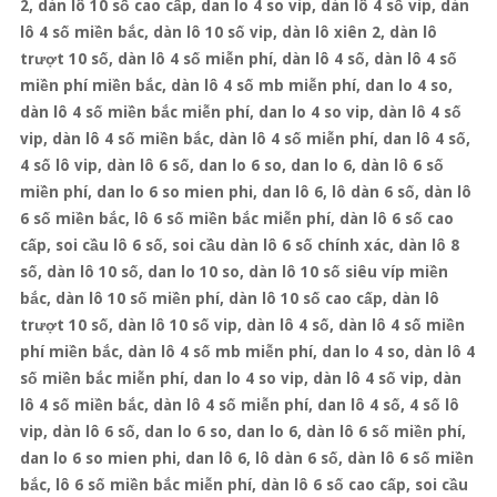
2, dàn lô 10 số cao cấp, dan lo 4 so vip, dàn lô 4 số vip, dàn
lô 4 số miền bắc, dàn lô 10 số vip, dàn lô xiên 2, dàn lô
trượt 10 số, dàn lô 4 số miễn phí, dàn lô 4 số, dàn lô 4 số
miền phí miền bắc, dàn lô 4 số mb miễn phí, dan lo 4 so,
dàn lô 4 số miền bắc miễn phí, dan lo 4 so vip, dàn lô 4 số
vip, dàn lô 4 số miền bắc, dàn lô 4 số miễn phí, dan lô 4 số,
4 số lô vip, dàn lô 6 số, dan lo 6 so, dan lo 6, dàn lô 6 số
miền phí, dan lo 6 so mien phi, dan lô 6, lô dàn 6 số, dàn lô
6 số miền bắc, lô 6 số miền bắc miễn phí, dàn lô 6 số cao
cấp, soi cầu lô 6 số, soi cầu dàn lô 6 số chính xác, dàn lô 8
số, dàn lô 10 số, dan lo 10 so, dàn lô 10 số siêu víp miền
bắc, dàn lô 10 số miền phí, dàn lô 10 số cao cấp, dàn lô
trượt 10 số, dàn lô 10 số vip, dàn lô 4 số, dàn lô 4 số miền
phí miền bắc, dàn lô 4 số mb miễn phí, dan lo 4 so, dàn lô 4
số miền bắc miễn phí, dan lo 4 so vip, dàn lô 4 số vip, dàn
lô 4 số miền bắc, dàn lô 4 số miễn phí, dan lô 4 số, 4 số lô
vip, dàn lô 6 số, dan lo 6 so, dan lo 6, dàn lô 6 số miền phí,
dan lo 6 so mien phi, dan lô 6, lô dàn 6 số, dàn lô 6 số miền
bắc, lô 6 số miền bắc miễn phí, dàn lô 6 số cao cấp, soi cầu