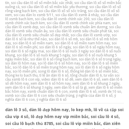
tín
,
soi cầu dàn lô xổ số miền bắc xác nhất
,
soi cầu dàn lô xổ số miền bắc
xuống cả
,
soi cầu dàn lô xổ số miền bắc yêu thương
,
soi cầu dàn lô xổ số
rồng vàng bạch kim
,
soi cầu dàn lô xổ số sóc trăng
,
soi cầu dàn lô xổ số
xem
,
soi cau dàn lo xsmb 9/11
,
soi cầu dàn lô xsmb â nháy
,
soi cầu dàn
lô xsmb bach kim
,
soi cầu dàn lô xsmb chính xác 200
,
soi cầu dàn lô
xsmb chính xác bạch kim
,
soi cầu dàn lô xsmb chính xác phía nam
,
soi
cầu dàn lô xsmb đẹp
,
soi cầu dàn lô xsmb siêu chuẩn âm dương
,
soi cầu
dàn lô xsmb siêu chuẩn âu
,
soi cầu dàn lô xsmb siêu chuẩn phát tài
,
soi
cầu dàn lô xsmb siêu chuẩn số đẹp nhất
,
soi cầu dàn lô xsmb ướp
,
soi
dàn lô 6 số là như thế nào
,
soi dàn lô 6 số mb
,
soi dàn lô 6 số mb hôm
nay
,
soi dàn lô 6 số miền nam
,
soi dàn lô 6 số miền nam hôm nay
,
soi
dàn lô 6 số miễn phí
,
soi dàn lô 6 số ngày
,
soi dàn lô 6 số ngày hôm nay
,
soi dàn lô 6 số ngày mai
,
soi dàn lô 6 số nuôi 3 ngày soi dàn lô 6 số nuôi
khung
,
soi dàn lô 6 số nuôi khung 5 ngày
,
soi dàn lô 6 số nuôi khung 5
ngày miền bắc
,
soi dàn lô 6 số rồng bạch kim
,
soi dàn lô 6 số trong ngày
,
soi dàn lô hôm nay
,
soi lô dàn lô 6 số hôm nay
,
soi lô dàn lô 6 số miền
bắc
,
soi lô dàn lô 6 số miền trung hôm nay
,
soi lô dàn lô 6 số ngày hôm
nay
,
soi lô miễn phí
,
song lô dàn lô 6 số
,
thống kê dàn lô 6 số miền bắc
,
thong ke lo bach thu
,
tỉ lệ ăn dàn lô 6 số
,
tổng chuẩn dàn lô 6
,
tư vấn soi
cầu xsmb lô 6 con víp
,
video dàn lô 6 số đề
,
xem dàn lô 6 số
,
xem dàn lô 6
số đề hôm nay
,
xem dàn lô 6 số hôm nay
,
xem dàn lô 6 số khung 2 ngày
,
xem dàn lô 6 số khung 3 ngày
,
xem dàn lô 6 số là gì
,
xem dàn lô 6 số miền
bắc hôm nay
,
xsmb chuẩn dàn lô 6 con
,
xsmb dàn lô 6 số
,
xsmb de 10 so
,
xsmb soi cầu dàn lô 6 con siêu chuẩn trúng
,
ý nghĩa của dàn lô 6 số
,
ý
nghĩa dàn lô 6 con
,
ý nghĩa dàn lô 6 số
dàn lô 3 số, dàn lô đẹp hôm nay, lo kep mb, lô về cả cặp soi
cầu vip 4 số, lô đẹp hôm nay vip miền bắc, soi cầu lô 4 số,
soi cầu lô bạch thủ 8785, soi cầu lô vip miền bắc, dàn xiên