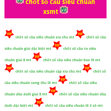
chốt số cầu siêu chuẩn
xsmt
chốt số cầu siêu chuẩn xỉu chủ mt
chốt số cầu
siêu chuẩn giải đặc biệt mt
chốt số cầu to siêu
chuẩn giải 8 mt
chốt số cầu siêu chuẩn bao lô mt
chốt số cầu siêu chuẩn cặp xỉu chủ mt
chốt số
cầu siêu chuẩn song thủ lô mt
chốt số cầu siêu
chuẩn đầu đuôi giải 8 mt
chốt số cầu siêu chuẩn đầu
đuôi đặc biệt mt
chốt số cầu siêu chuẩn lô 3 số mt