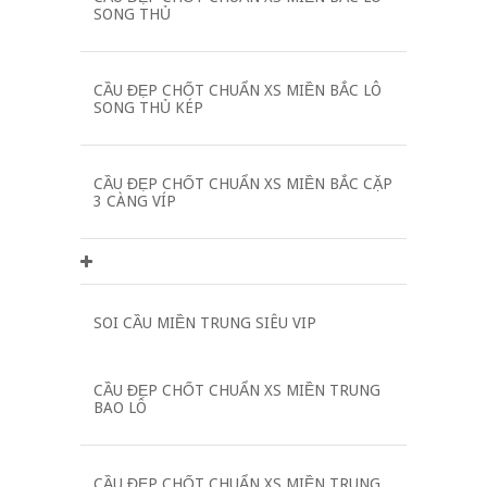
SONG THỦ
CẦU ĐẸP CHỐT CHUẨN XS MIỀN BẮC LÔ
SONG THỦ KÉP
CẦU ĐẸP CHỐT CHUẨN XS MIỀN BẮC CẶP
3 CÀNG VÍP
SOI CẦU MIỀN TRUNG SIÊU VIP
CẦU ĐẸP CHỐT CHUẨN XS MIỀN TRUNG
BAO LÔ
CẦU ĐẸP CHỐT CHUẨN XS MIỀN TRUNG