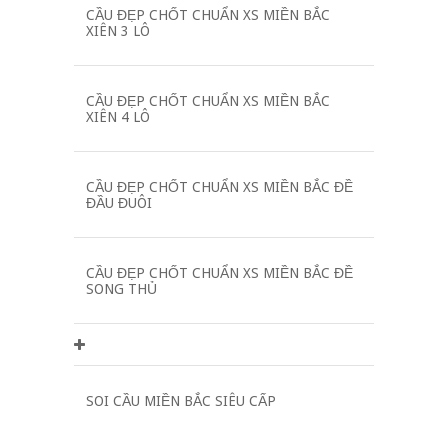
CẦU ĐẸP CHỐT CHUẨN XS MIỀN BẮC
XIÊN 3 LÔ
CẦU ĐẸP CHỐT CHUẨN XS MIỀN BẮC
XIÊN 4 LÔ
CẦU ĐẸP CHỐT CHUẨN XS MIỀN BẮC ĐỀ
ĐẦU ĐUÔI
CẦU ĐẸP CHỐT CHUẨN XS MIỀN BẮC ĐỀ
SONG THỦ
SOI CẦU MIỀN BẮC SIÊU CẤP