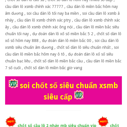
cầu dàn lô xsmb chính xác 77777 , cầu dàn lô miền bắc hôm nay
âm dương , soi cầu dàn lô tối nay ba miền , soi cầu dàn lô xsmb â
nháy , cầu dàn lô xsmb chính xác ptry , cầu dàn lô xsmb chính xác
ây , cầu dàn lô xsmb chính xác ông nội , cầu dàn lô miền bắc siêu
chuẩn tối nay , dự đoán dàn lô xổ số miền bắc 5 2 , chốt số dàn lô
xổ số hôm nay 888 , dự đoán dàn lô miền bắc 00 , soi cầu dàn lô
xsmb siêu chuẩn âm dương , chốt số dàn lô siêu chuẩn nhất , soi
cầu dàn lô miền bắc hôm nay ô tô , dự đoán dàn lô xổ số siêu
chuẩn bạc liêu , chốt số dàn lô miền bắc cầu , cầu dàn lô miền bắc
7 số cuối , chốt số dàn lô miền bắc giờ vang
soi chốt số siêu chuẩn xsmb
siêu cấp
chốt số cầu lô 2 nháy mb siêu chuẩn víp
chốt