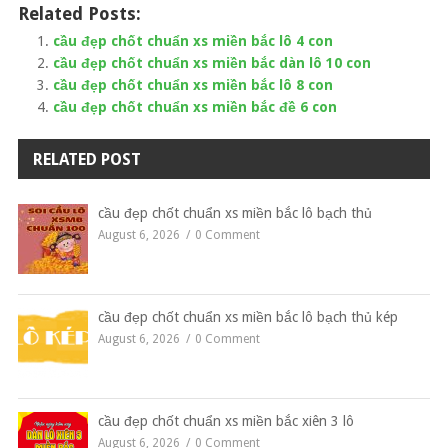
Related Posts:
cầu đẹp chốt chuẩn xs miền bắc lô 4 con
cầu đẹp chốt chuẩn xs miền bắc dàn lô 10 con
cầu đẹp chốt chuẩn xs miền bắc lô 8 con
cầu đẹp chốt chuẩn xs miền bắc đề 6 con
RELATED POST
cầu đẹp chốt chuẩn xs miền bắc lô bạch thủ
August 6, 2026
0 Comment
cầu đẹp chốt chuẩn xs miền bắc lô bạch thủ kép
August 6, 2026
0 Comment
cầu đẹp chốt chuẩn xs miền bắc xiên 3 lô
August 6, 2026
0 Comment