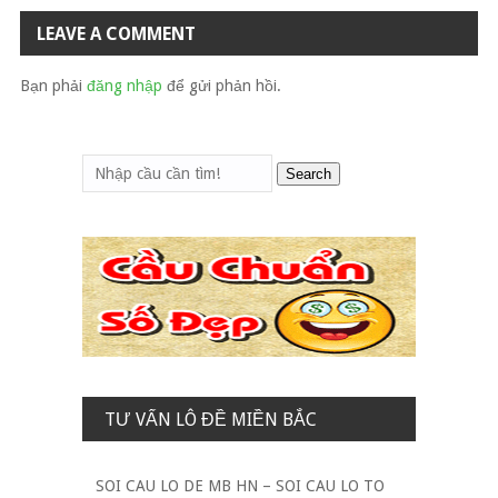
hướng
LEAVE A COMMENT
bài
Bạn phải
đăng nhập
để gửi phản hồi.
viết
Search
TƯ VẤN LÔ ĐỀ MIỀN BẮC
SOI CAU LO DE MB HN – SOI CAU LO TO