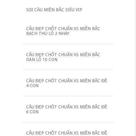
SOI CẦU MIỀN BẮC SIÊU VIP
CẦU ĐẸP CHỐT CHUẨN XS MIỀN BẮC
BẠCH THỦ LÔ 2 NHÁY
CẦU ĐẸP CHỐT CHUẨN XS MIỀN BẮC
DÀN LÔ 10 CON
CẦU ĐẸP CHỐT CHUẨN XS MIỀN BẮC ĐỀ
4 CON
CẦU ĐẸP CHỐT CHUẨN XS MIỀN BẮC ĐỀ
6 CON
CẦU ĐẸP CHỐT CHUẨN XS MIỀN BẮC ĐỀ