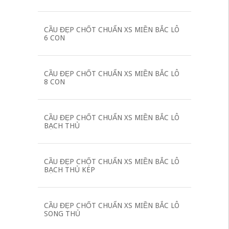
CẦU ĐẸP CHỐT CHUẨN XS MIỀN BẮC LÔ
6 CON
CẦU ĐẸP CHỐT CHUẨN XS MIỀN BẮC LÔ
8 CON
CẦU ĐẸP CHỐT CHUẨN XS MIỀN BẮC LÔ
BẠCH THỦ
CẦU ĐẸP CHỐT CHUẨN XS MIỀN BẮC LÔ
BẠCH THỦ KÉP
CẦU ĐẸP CHỐT CHUẨN XS MIỀN BẮC LÔ
SONG THỦ