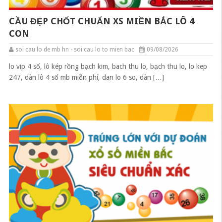
CẦU ĐẸP CHỐT CHUẨN XS MIỀN BẮC LÔ 4
CON
soi cau lo de mb hn - soi cau lo to mien bac
09/08/2026
lo vip 4 số, lô kép rồng bạch kim, bach thu lo, bạch thu lo, lo kep
247, dàn lô 4 số mb miễn phí, dan lo 6 so, dàn […]