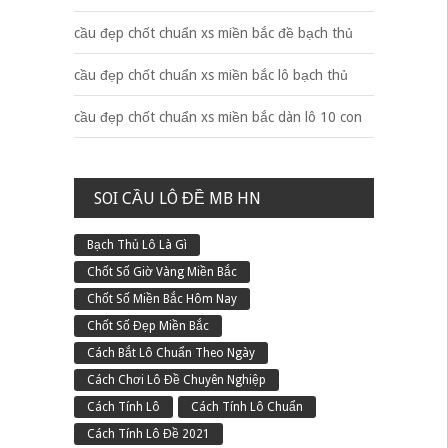
cầu đẹp chốt chuẩn xs miền bắc đề bạch thủ
cầu đẹp chốt chuẩn xs miền bắc lô bạch thủ
cầu đẹp chốt chuẩn xs miền bắc dàn lô 10 con
SOI CẦU LÔ ĐỀ MB HN
Bạch Thủ Lô Là Gì
Chốt Số Giờ Vàng Miền Bắc
Chốt Số Miền Bắc Hôm Nay
Chốt Số Đẹp Miền Bắc
Cách Bắt Lô Chuẩn Theo Ngày
Cách Chơi Lô Đề Chuyên Nghiệp
Cách Tính Lô
Cách Tính Lô Chuẩn
Cách Tính Lô Đề 2021