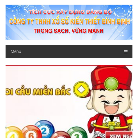
Skip
to
content
Menu