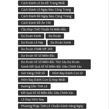
Cách Đánh Lô De Dễ Trúng Nhất
Cách Đánh Lô Ngày Nào Cũng Trúng
Cách Đánh Đề Ngày Nào Cũng Trúng
Cách Đánh Đề Ăn 100
Cầu Đẹp Chốt Chuẩn Xs Miền Bắc
Du Doan Xsmb
Dự Đoán
Dự Đoán Lô Kép
Dự Đoán Xsmb
Dự Đoán XSMB VIP 26h
Dự Đoán Xổ Số Miền Bắc
Dự Đoán Xổ Số Miền Bắc Thứ Sáu Dự Đoán
Xsmb Kết Quả Xổ Số Miền Bắc Siêu Chính Xác
Giờ Vàng Chốt Số
Hôm Nay Đánh Con Gì
Hôm Nay Đánh Con Gì Đẹp Nhất
Hướng Dẫn Tính Lô
Kết Quả Xổ Số Miền Bắc Siêu Chính Xác
Lô Đẹp Hôm Nay
Phương Pháp Tính Lô Chuẩn Đánh Hàng Ngày