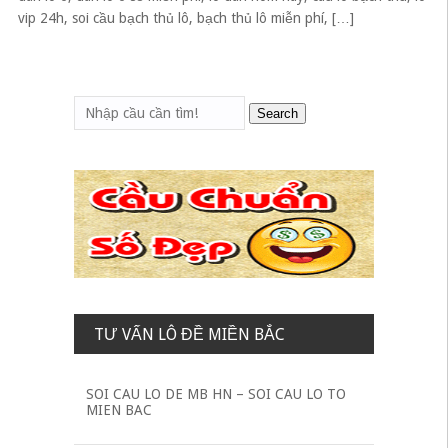
vip 24h, soi cầu bạch thủ lô, bạch thủ lô miễn phí, […]
Search
TƯ VẤN LÔ ĐỀ MIỀN BẮC
SOI CAU LO DE MB HN – SOI CAU LO TO
MIEN BAC