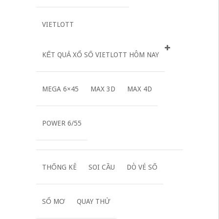
VIETLOTT
KẾT QUẢ XỔ SỐ VIETLOTT HÔM NAY
MEGA 6×45
MAX 3D
MAX 4D
POWER 6/55
THỐNG KÊ
SOI CẦU
DÒ VÉ SỐ
SỔ MƠ
QUAY THỬ