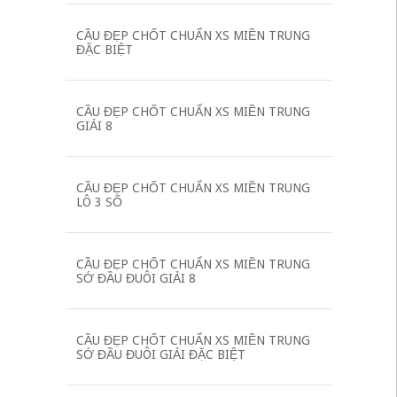
CẦU ĐẸP CHỐT CHUẨN XS MIỀN TRUNG
ĐẶC BIỆT
CẦU ĐẸP CHỐT CHUẨN XS MIỀN TRUNG
GIẢI 8
CẦU ĐẸP CHỐT CHUẨN XS MIỀN TRUNG
LÔ 3 SỐ
CẦU ĐẸP CHỐT CHUẨN XS MIỀN TRUNG
SỚ ĐẦU ĐUÔI GIẢI 8
CẦU ĐẸP CHỐT CHUẨN XS MIỀN TRUNG
SỚ ĐẦU ĐUÔI GIẢI ĐẶC BIỆT