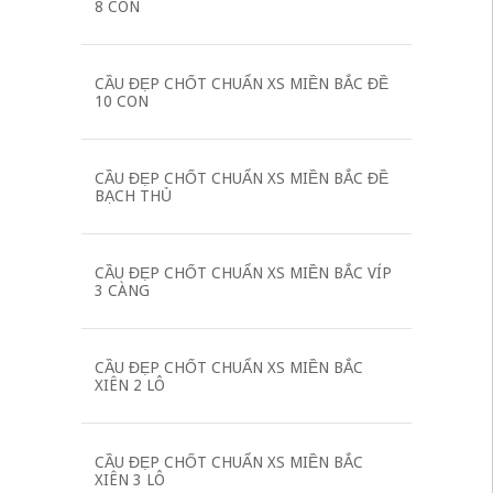
8 CON
CẦU ĐẸP CHỐT CHUẨN XS MIỀN BẮC ĐỀ
10 CON
CẦU ĐẸP CHỐT CHUẨN XS MIỀN BẮC ĐỀ
BẠCH THỦ
CẦU ĐẸP CHỐT CHUẨN XS MIỀN BẮC VÍP
3 CÀNG
CẦU ĐẸP CHỐT CHUẨN XS MIỀN BẮC
XIÊN 2 LÔ
CẦU ĐẸP CHỐT CHUẨN XS MIỀN BẮC
XIÊN 3 LÔ