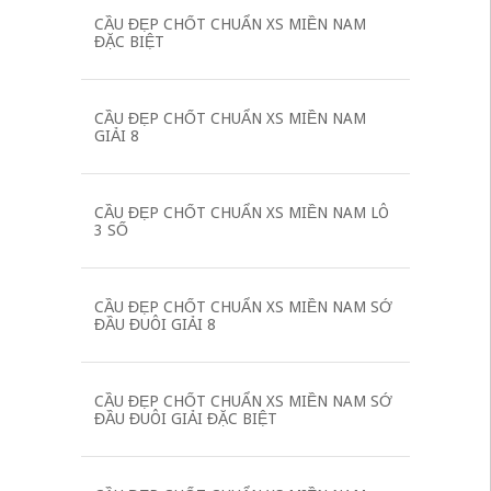
CẦU ĐẸP CHỐT CHUẨN XS MIỀN NAM
ĐẶC BIỆT
CẦU ĐẸP CHỐT CHUẨN XS MIỀN NAM
GIẢI 8
CẦU ĐẸP CHỐT CHUẨN XS MIỀN NAM LÔ
3 SỐ
CẦU ĐẸP CHỐT CHUẨN XS MIỀN NAM SỚ
ĐẦU ĐUÔI GIẢI 8
CẦU ĐẸP CHỐT CHUẨN XS MIỀN NAM SỚ
ĐẦU ĐUÔI GIẢI ĐẶC BIỆT