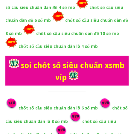
số cầu siêu chuẩn dàn đề 4 số mb
chốt số cầu siêu
chuẩn dàn đề 6 số mb
chốt số cầu siêu chuẩn dàn đề
8 số mb
chốt số cầu siêu chuẩn dàn đề 10 số mb
chốt số cầu siêu chuẩn dàn lô 4 số mb
soi chốt số siêu chuẩn xsmb
víp
chốt số cầu siêu chuẩn dàn lô 6 số mb
chốt số
cầu siêu chuẩn dàn lô 8 số mb
chốt số cầu siêu