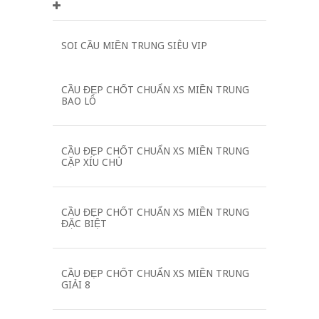
SOI CẦU MIỀN TRUNG SIÊU VIP
CẦU ĐẸP CHỐT CHUẨN XS MIỀN TRUNG
BAO LÔ
CẦU ĐẸP CHỐT CHUẨN XS MIỀN TRUNG
CẶP XÍU CHỦ
CẦU ĐẸP CHỐT CHUẨN XS MIỀN TRUNG
ĐẶC BIỆT
CẦU ĐẸP CHỐT CHUẨN XS MIỀN TRUNG
GIẢI 8