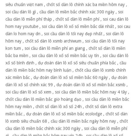
siêu chuẩn việt nam , chốt số dàn lô chính xác ba miền hôm nay ,
soi cầu dàn lô gì , cầu dàn lô miền bắc chính xác 300 ngày , soi
cầu dàn lô miễn phí tháp , chốt số dàn lô miễn phí , soi cau dàn lô
hom nay youtube , soi cầu dàn lô xổ số miền bắc dài nhất , soi cau
dàn lo hom nay dn , soi cầu dàn lô tối nay đẹp nhất , soi dàn lô
hôm nay , chốt số dàn lô xsmb archiwum , soi cầu dàn lô tối nay
kon tum , soi cầu dàn lô miễn phí an giang , chốt số dàn lô miền
bắc ba miền , soi cầu dàn lô xổ số miền bắc uy tín , soi cầu dàn lô
xổ số bình định , dự đoán dàn lô xổ số siêu chuẩn phía bắc , cầu
dàn lô miền bắc hôm nay bình luận , chốt cầu dàn lô xsmb chính
xác miền bắc , dự đoán dàn lô xổ số miền bắc 60 ngày , dự đoán
dàn lô xổ số chính xác 99 , dự đoán dàn lô xổ số miền bắc xsmb ,
soi cầu dàn lô xổ số xem , soi cầu dàn lô miền bắc hôm nay 4 tây ,
chốt cầu dàn lô miền bắc giờ hoàng đạo , soi cầu dàn lô miền bắc
hôm nay miền , chốt số dàn lô xổ số 24h , chốt số dàn lô extra
miền bắc , dự đoán dàn lô xổ số miền bắc ecolodge , chốt số dàn
lô xsmb siêu chuẩn 68 , cầu dàn lô miền bắc ngày hôm nay , chốt
cầu dàn lô miền bắc chính xác 300 ngày , soi cầu dàn lô miễn phí
gì , cầu dàn lô miền bắc hôm nay víp 24h , soi cầu dàn lô xổ số