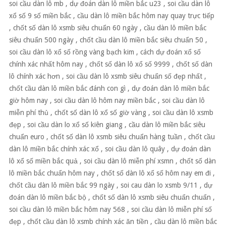
soi cầu dàn lô mb , dự đoán dàn lô miền bắc u23 , soi cầu dàn lô
xổ số 9 số miền bắc , cầu dàn lô miền bắc hôm nay quay trực tiếp
, chốt số dàn lô xsmb siêu chuẩn 60 ngày , cầu dàn lô miền bắc
siêu chuẩn 500 ngày , chốt cầu dàn lô miền bắc siêu chuẩn 50 ,
soi cầu dàn lô xổ số rồng vàng bạch kim , cách dự đoán xổ số
chính xác nhất hôm nay , chốt số dàn lô xổ số 9999 , chốt số dàn
lô chính xác hơn , soi cầu dàn lô xsmb siêu chuẩn số đẹp nhất ,
chốt cầu dàn lô miền bắc đánh con gì , dự đoán dàn lô miền bắc
giờ hôm nay , soi cầu dàn lô hôm nay miền bắc , soi cầu dàn lô
miễn phí thủ , chốt số dàn lô xổ số giờ vàng , soi cầu dàn lô xsmb
đẹp , soi cầu dàn lo xổ số kiên giang , cầu dàn lô miền bắc siêu
chuẩn euro , chốt số dàn lô xsmb siêu chuẩn hàng tuần , chốt cầu
dàn lô miền bắc chính xác xổ , soi cầu dàn lô quây , dự đoán dàn
lô xổ số miền bắc quả , soi cầu dàn lô miễn phí xsmn , chốt số dàn
lô miền bắc chuẩn hôm nay , chốt số dàn lô xổ số hôm nay em đi ,
chốt cầu dàn lô miền bắc 99 ngày , soi cau dàn lo xsmb 9/11 , dự
đoán dàn lô miền bắc bộ , chốt số dàn lô xsmb siêu chuẩn chuẩn ,
soi cầu dàn lô miền bắc hôm nay 568 , soi cầu dàn lô miễn phí số
đẹp , chốt cầu dàn lô xsmb chính xác ăn tiền , cầu dàn lô miền bắc