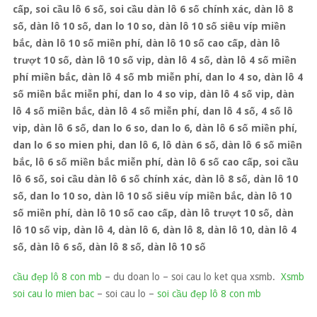
cấp, soi cầu lô 6 số, soi cầu dàn lô 6 số chính xác, dàn lô 8
số, dàn lô 10 số, dan lo 10 so, dàn lô 10 số siêu víp miền
bắc, dàn lô 10 số miền phí, dàn lô 10 số cao cấp, dàn lô
trượt 10 số, dàn lô 10 số vip, dàn lô 4 số, dàn lô 4 số miền
phí miền bắc, dàn lô 4 số mb miễn phí, dan lo 4 so, dàn lô 4
số miền bắc miễn phí, dan lo 4 so vip, dàn lô 4 số vip, dàn
lô 4 số miền bắc, dàn lô 4 số miễn phí, dan lô 4 số, 4 số lô
vip, dàn lô 6 số, dan lo 6 so, dan lo 6, dàn lô 6 số miền phí,
dan lo 6 so mien phi, dan lô 6, lô dàn 6 số, dàn lô 6 số miền
bắc, lô 6 số miền bắc miễn phí, dàn lô 6 số cao cấp, soi cầu
lô 6 số, soi cầu dàn lô 6 số chính xác, dàn lô 8 số, dàn lô 10
số, dan lo 10 so, dàn lô 10 số siêu víp miền bắc, dàn lô 10
số miền phí, dàn lô 10 số cao cấp, dàn lô trượt 10 số, dàn
lô 10 số vip, dàn lô 4, dàn lô 6, dàn lô 8, dàn lô 10, dàn lô 4
số, dàn lô 6 số, dàn lô 8 số, dàn lô 10 số
cầu đẹp lô 8 con mb
– du doan lo – soi cau lo ket qua xsmb.
Xsmb
soi cau lo mien bac
– soi cau lo –
soi cầu đẹp lô 8 con mb