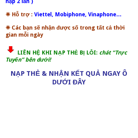
nạp 2 lần )
❈ Hỗ trợ :
Viettel, Mobiphone, Vinaphone…
❈ Các bạn sẽ nhận được số trong tất cả thời
gian mỗi ngày
LIÊN HỆ KHI NẠP THẺ BỊ LỖI:
chát “Trực
Tuyến” bên dưới!
NẠP THẺ & NHẬN KẾT QUẢ NGAY Ô
DƯỚI ĐÂY