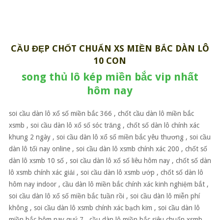
CẦU ĐẸP CHỐT CHUẨN XS MIỀN BẮC DÀN LÔ
10 CON
song thủ lô kép miền bắc vip nhất
hôm nay
soi cầu dàn lô xổ số miền bắc 366 , chốt cầu dàn lô miền bắc
xsmb , soi cầu dàn lô xổ số sóc trăng , chốt số dàn lô chính xác
khung 2 ngày , soi cầu dàn lô xổ số miền bắc yêu thương , soi cầu
dàn lô tối nay online , soi cầu dàn lô xsmb chính xác 200 , chốt số
dàn lô xsmb 10 số , soi cầu dàn lô xổ số liêu hôm nay , chốt số dàn
lô xsmb chính xác giải , soi cầu dàn lô xsmb ướp , chốt số dàn lô
hôm nay indoor , cầu dàn lô miền bắc chính xác kinh nghiệm bắt ,
soi cầu dàn lô xổ số miền bắc tuần rồi , soi cầu dàn lô miễn phí
không , soi cầu dàn lô xsmb chính xác bạch kim , soi cầu dàn lô
miền bắc hôm nay quý 7 , cầu dàn lô miền bắc siêu chuẩn xsmb ,