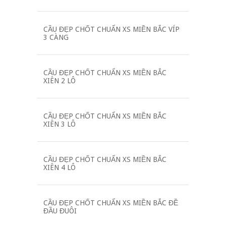
CẦU ĐẸP CHỐT CHUẨN XS MIỀN BẮC VÍP
3 CÀNG
CẦU ĐẸP CHỐT CHUẨN XS MIỀN BẮC
XIÊN 2 LÔ
CẦU ĐẸP CHỐT CHUẨN XS MIỀN BẮC
XIÊN 3 LÔ
CẦU ĐẸP CHỐT CHUẨN XS MIỀN BẮC
XIÊN 4 LÔ
CẦU ĐẸP CHỐT CHUẨN XS MIỀN BẮC ĐỀ
ĐẦU ĐUÔI