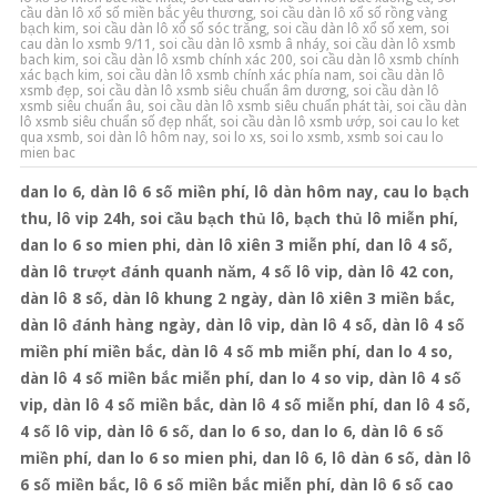
cầu dàn lô xổ số miền bắc yêu thương
,
soi cầu dàn lô xổ số rồng vàng
bạch kim
,
soi cầu dàn lô xổ số sóc trăng
,
soi cầu dàn lô xổ số xem
,
soi
cau dàn lo xsmb 9/11
,
soi cầu dàn lô xsmb â nháy
,
soi cầu dàn lô xsmb
bach kim
,
soi cầu dàn lô xsmb chính xác 200
,
soi cầu dàn lô xsmb chính
xác bạch kim
,
soi cầu dàn lô xsmb chính xác phía nam
,
soi cầu dàn lô
xsmb đẹp
,
soi cầu dàn lô xsmb siêu chuẩn âm dương
,
soi cầu dàn lô
xsmb siêu chuẩn âu
,
soi cầu dàn lô xsmb siêu chuẩn phát tài
,
soi cầu dàn
lô xsmb siêu chuẩn số đẹp nhất
,
soi cầu dàn lô xsmb ướp
,
soi cau lo ket
qua xsmb
,
soi dàn lô hôm nay
,
soi lo xs
,
soi lo xsmb
,
xsmb soi cau lo
mien bac
dan lo 6, dàn lô 6 số miền phí, lô dàn hôm nay, cau lo bạch
thu, lô vip 24h, soi cầu bạch thủ lô, bạch thủ lô miễn phí,
dan lo 6 so mien phi, dàn lô xiên 3 miễn phí, dan lô 4 số,
dàn lô trượt đánh quanh năm, 4 số lô vip, dàn lô 42 con,
dàn lô 8 số, dàn lô khung 2 ngày, dàn lô xiên 3 miền bắc,
dàn lô đánh hàng ngày, dàn lô vip, dàn lô 4 số, dàn lô 4 số
miền phí miền bắc, dàn lô 4 số mb miễn phí, dan lo 4 so,
dàn lô 4 số miền bắc miễn phí, dan lo 4 so vip, dàn lô 4 số
vip, dàn lô 4 số miền bắc, dàn lô 4 số miễn phí, dan lô 4 số,
4 số lô vip, dàn lô 6 số, dan lo 6 so, dan lo 6, dàn lô 6 số
miền phí, dan lo 6 so mien phi, dan lô 6, lô dàn 6 số, dàn lô
6 số miền bắc, lô 6 số miền bắc miễn phí, dàn lô 6 số cao