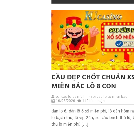
CẦU ĐẸP CHỐT CHUẨN X
MIỀN BẮC LÔ 8 CON
soi cau lo de mb hn - soi cau lo to mien bac
ở
10/06/2026
142 bình luận
cầu
đẹp
dan lo 6, dàn lô 6 số miền phí, lô dàn hôm n
chốt
lo bạch thu, lô vip 24h, soi cầu bạch thủ lô,
chuẩn
xs
thủ lô miễn phí, […]
miền
bắc