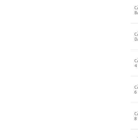
C
B
C
D
C
4
C
6
C
8