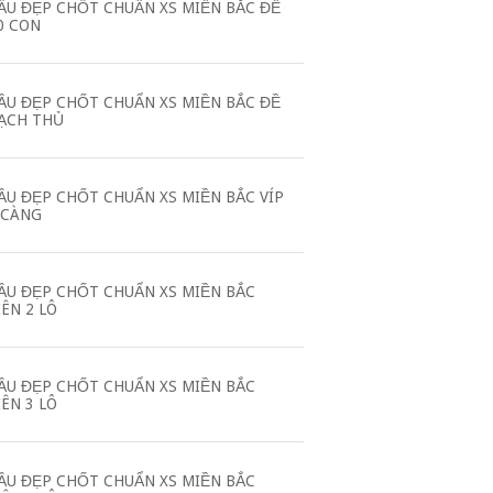
ẦU ĐẸP CHỐT CHUẨN XS MIỀN BẮC ĐỀ
0 CON
ẦU ĐẸP CHỐT CHUẨN XS MIỀN BẮC ĐỀ
ẠCH THỦ
ẦU ĐẸP CHỐT CHUẨN XS MIỀN BẮC VÍP
 CÀNG
ẦU ĐẸP CHỐT CHUẨN XS MIỀN BẮC
IÊN 2 LÔ
ẦU ĐẸP CHỐT CHUẨN XS MIỀN BẮC
IÊN 3 LÔ
ẦU ĐẸP CHỐT CHUẨN XS MIỀN BẮC