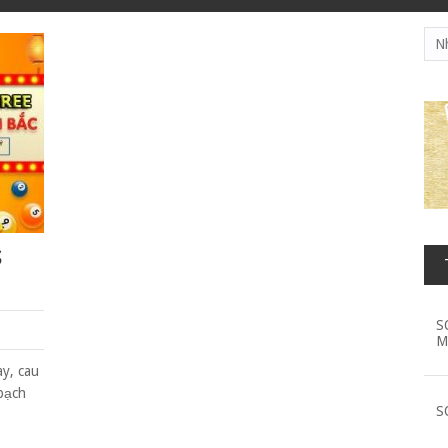
S
S
M
ay, cau
 bạch
S