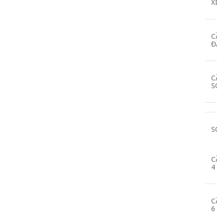
X
C
Đ
C
S
S
C
4
C
6