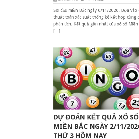
dự
đoán
Soi cầu miền Bắc ngày 6/11/2026. Dựa vào 
kết
thuật toán xác suất thống kê kết hợp cùng 
quả
xổ
phân tích. Kết quả gần nhất của xổ số Miền
số
miền
[…]
bắc
ngày
6/11/2026
thứ
7
hôm
nay
DỰ ĐOÁN KẾT QUẢ XỔ SỐ
MIỀN BẮC NGÀY 2/11/202
THỨ 3 HÔM NAY