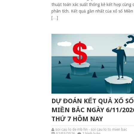
kết
thuật toán xác suất thống kê kết hợp cùng 
quả
xổ
phân tích. Kết quả gần nhất của xổ số Miền
số
miền
[…]
bắc
ngày
7/11/2026
chủ
nhật
hôm
nay
DỰ ĐOÁN KẾT QUẢ XỔ SỐ
MIỀN BẮC NGÀY 6/11/202
THỨ 7 HÔM NAY
soi cau lo de mb hn - soi cau lo to mien bac
ở
02/03/2026
2 bình luận