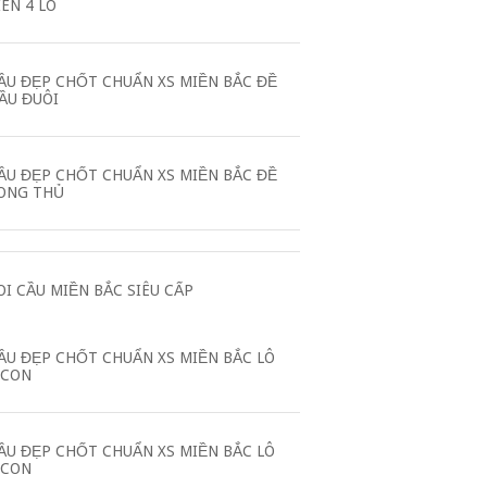
IÊN 4 LÔ
ẦU ĐẸP CHỐT CHUẨN XS MIỀN BẮC ĐỀ
ẦU ĐUÔI
ẦU ĐẸP CHỐT CHUẨN XS MIỀN BẮC ĐỀ
ONG THỦ
OI CẦU MIỀN BẮC SIÊU CẤP
ẦU ĐẸP CHỐT CHUẨN XS MIỀN BẮC LÔ
 CON
ẦU ĐẸP CHỐT CHUẨN XS MIỀN BẮC LÔ
 CON