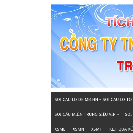
Skip
to
content
SOI CAU LO DE MB HN – SOI CAU LO TO
SOI CẦU MIỀN TRUNG SIÊU VIP
SOI
XSMB
XSMN
XSMT
KẾT QUẢ X