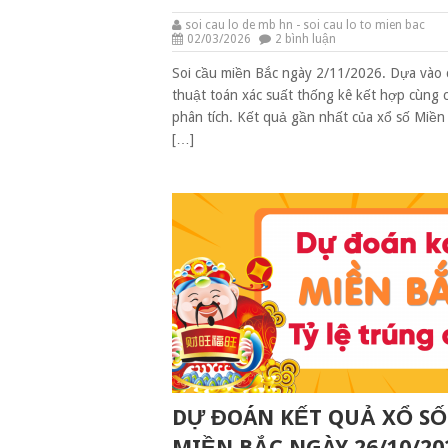
soi cau lo de mb hn - soi cau lo to mien bac
ở
02/03/2026
2 bình luận
dự
đoán
Soi cầu miền Bắc ngày 2/11/2026. Dựa vào 
kết
thuật toán xác suất thống kê kết hợp cùng 
quả
xổ
phân tích. Kết quả gần nhất của xổ số Miền
số
miền
[…]
bắc
ngày
2/11/2026
thứ
3
hôm
nay
DỰ ĐOÁN KẾT QUẢ XỔ SỐ
MIỀN BẮC NGÀY 26/10/20