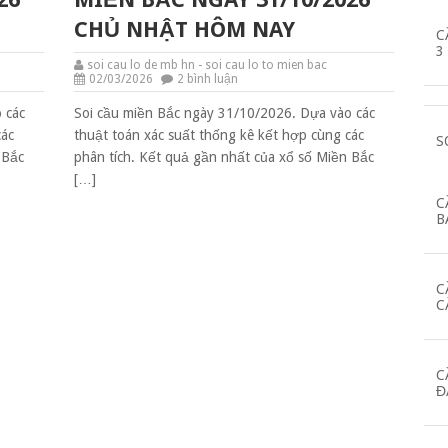
CHỦ NHẬT HÔM NAY
C
3
soi cau lo de mb hn - soi cau lo to mien bac
ở
02/03/2026
2 bình luận
dự
đoán
 các
Soi cầu miền Bắc ngày 31/10/2026. Dựa vào các
kết
các
thuật toán xác suất thống kê kết hợp cùng các
quả
S
xổ
 Bắc
phân tích. Kết quả gần nhất của xổ số Miền Bắc
số
miền
[…]
bắc
C
ngày
31/10/2026
B
chủ
nhật
hôm
nay
C
C
C
Đ