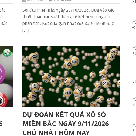
X
dự
đoán
các
Soi cầu miền Bắc ngày 23/10/2026. Dựa vào các
kết
các
thuật toán xác suất thống kê kết hợp cùng các
quả
xổ
C
 Bắc
phân tích. Kết quả gần nhất của xổ số Miền Bắc
số
Đ
miền
[…]
bắc
ngày
23/10/2026
thứ
C
7
S
hôm
nay
S
C
4
DỰ ĐOÁN KẾT QUẢ XỔ SỐ
6
MIỀN BẮC NGÀY 9/11/2026
C
6
CHỦ NHẬT HÔM NAY