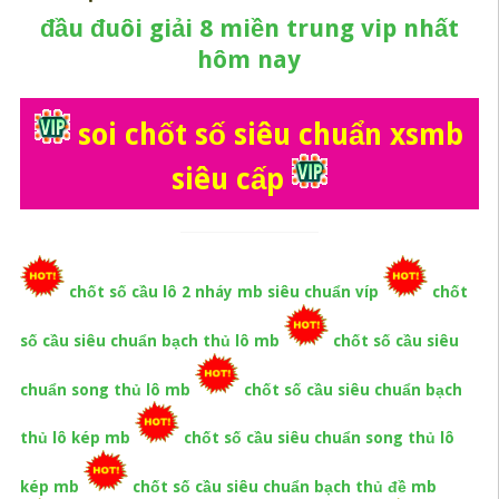
đầu đuôi giải 8 miền trung vip nhất
hôm nay
soi chốt số siêu chuẩn xsmb
siêu cấp
chốt số cầu lô 2 nháy mb siêu chuẩn víp
chốt
số cầu siêu chuẩn bạch thủ lô mb
chốt số cầu siêu
chuẩn song thủ lô mb
chốt số cầu siêu chuẩn bạch
thủ lô kép mb
chốt số cầu siêu chuẩn song thủ lô
kép mb
chốt số cầu siêu chuẩn bạch thủ đề mb