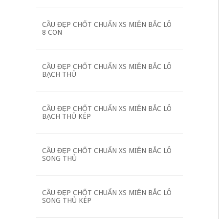
CẦU ĐẸP CHỐT CHUẨN XS MIỀN BẮC LÔ
8 CON
CẦU ĐẸP CHỐT CHUẨN XS MIỀN BẮC LÔ
BẠCH THỦ
CẦU ĐẸP CHỐT CHUẨN XS MIỀN BẮC LÔ
BẠCH THỦ KÉP
CẦU ĐẸP CHỐT CHUẨN XS MIỀN BẮC LÔ
SONG THỦ
CẦU ĐẸP CHỐT CHUẨN XS MIỀN BẮC LÔ
SONG THỦ KÉP