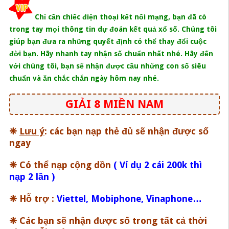
Chỉ cần chiếc điện thoại kết nối mạng, bạn đã có
trong tay mọi thông tin dự đoán kết quả xổ số. Chúng tôi
giúp bạn đưa ra những quyết định có thể thay đổi cuộc
đời bạn. Hãy nhanh tay nhận số chuẩn nhất nhé. Hãy đến
với chúng tôi, bạn sẽ nhận được cầu những con số siêu
chuẩn và ăn chắc chắn ngày hôm nay nhé.
GIẢI 8 MIỀN NAM
❈
Lưu ý
: các bạn nạp thẻ đủ sẽ nhận được số
ngay
❈ Có thể nạp cộng dồn
( Ví dụ 2 cái 200k thì
nạp 2 lần )
❈ Hỗ trợ :
Viettel, Mobiphone, Vinaphone…
❈ Các bạn sẽ nhận được số trong tất cả thời