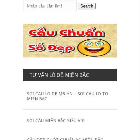
Search
TƯ VẤN LÔ ĐỀ MIỀN BẮC
SOI CAU LO DE MB HN – SOI CAU LO TO
MIEN BAC
SOI CẦU MIỀN BẮC SIÊU VIP
CẦU ĐẸP CHỐT CHUẨN XS MIỀN BẮC