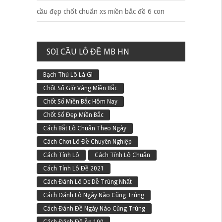
cầu đẹp chốt chuẩn xs miền bắc đề 6 con
SOI CẦU LÔ ĐỀ MB HN
Bạch Thủ Lô Là Gì
Chốt Số Giờ Vàng Miền Bắc
Chốt Số Miền Bắc Hôm Nay
Chốt Số Đẹp Miền Bắc
Cách Bắt Lô Chuẩn Theo Ngày
Cách Chơi Lô Đề Chuyên Nghiệp
Cách Tính Lô
Cách Tính Lô Chuẩn
Cách Tính Lô Đề 2021
Cách Đánh Lô De Dễ Trúng Nhất
Cách Đánh Lô Ngày Nào Cũng Trúng
Cách Đánh Đề Ngày Nào Cũng Trúng
Cách Đánh Đề Ăn 100