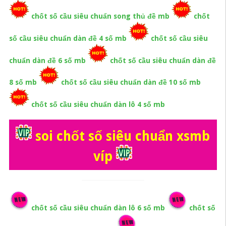
chốt số cầu siêu chuẩn song thủ đề mb
chốt
số cầu siêu chuẩn dàn đề 4 số mb
chốt số cầu siêu
chuẩn dàn đề 6 số mb
chốt số cầu siêu chuẩn dàn đề
8 số mb
chốt số cầu siêu chuẩn dàn đề 10 số mb
chốt số cầu siêu chuẩn dàn lô 4 số mb
soi chốt số siêu chuẩn xsmb
víp
chốt số cầu siêu chuẩn dàn lô 6 số mb
chốt số