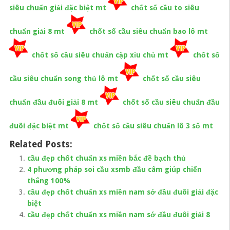
siêu chuẩn giải đặc biệt mt
chốt số cầu to siêu
chuẩn giải 8 mt
chốt số cầu siêu chuẩn bao lô mt
chốt số cầu siêu chuẩn cặp xỉu chủ mt
chốt số
cầu siêu chuẩn song thủ lô mt
chốt số cầu siêu
chuẩn đầu đuôi giải 8 mt
chốt số cầu siêu chuẩn đầu
đuôi đặc biệt mt
chốt số cầu siêu chuẩn lô 3 số mt
Related Posts:
cầu đẹp chốt chuẩn xs miền bắc đề bạch thủ
4 phương pháp soi cầu xsmb đầu câm giúp chiến
thắng 100%
cầu đẹp chốt chuẩn xs miền nam sớ đầu đuôi giải đặc
biệt
cầu đẹp chốt chuẩn xs miền nam sớ đầu đuôi giải 8