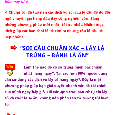
hôm nay nhé.
✔ Chúng tôi đã tạo nên các dịch vụ soi cầu lô cầu đề do đội
ngũ chuyên gia hàng đầu dày công nghiên cứu. Bằng
những phương pháp mới nhất, tối ưu nhất. Nhằm mục
đích giúp các bạn chơi lô đề tìm ra nhưng cầu lô cầu đề
đẹp nhất.!
“
SOI CẦU CHUẨN XÁC – LẤY LÀ
TRÚNG – ĐÁNH LÀ ĂN
”
Làm thế nào để có số trúng miền bắc chuẩn
nhất hàng ngày?. Tại sao hơn 90% người dùng
vẫn sử dụng các dịch vụ lấy số hàng ngày?. Đây là một
phương pháp giúp bạn giải quyết nhanh vấn đề tài chính
của mình ngay bây giờ. Đã xác định chơi bạn cứ tự tin lấy
số và chốt là sẽ ăn, không nên phân tán tư tưởng rồi loạn
số.