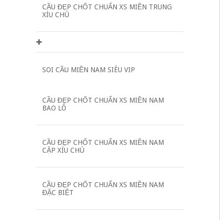
CẦU ĐẸP CHỐT CHUẨN XS MIỀN TRUNG
XÍU CHỦ
SOI CẦU MIỀN NAM SIÊU VIP
CẦU ĐẸP CHỐT CHUẨN XS MIỀN NAM
BAO LÔ
CẦU ĐẸP CHỐT CHUẨN XS MIỀN NAM
CẶP XÍU CHỦ
CẦU ĐẸP CHỐT CHUẨN XS MIỀN NAM
ĐẶC BIỆT