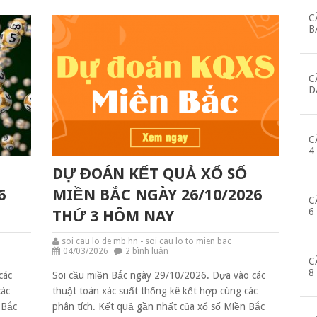
đẹp
mỗi
C
ngày
B
C
D
C
4
DỰ ĐOÁN KẾT QUẢ XỔ SỐ
6
MIỀN BẮC NGÀY 26/10/2026
C
6
THỨ 3 HÔM NAY
soi cau lo de mb hn - soi cau lo to mien bac
ở
04/03/2026
2 bình luận
dự
C
đoán
8
các
Soi cầu miền Bắc ngày 29/10/2026. Dựa vào các
kết
các
thuật toán xác suất thống kê kết hợp cùng các
quả
xổ
 Bắc
phân tích. Kết quả gần nhất của xổ số Miền Bắc
số