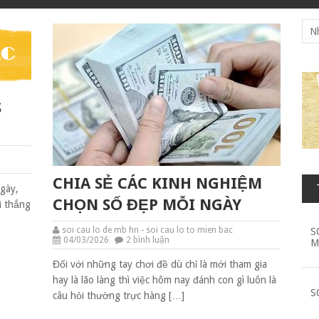
S
CHIA SẺ CÁC KINH NGHIỆM
ngày,
CHỌN SỐ ĐẸP MỖI NGÀY
i thắng
soi cau lo de mb hn - soi cau lo to mien bac
S
ở
04/03/2026
2 bình luận
M
chia
sẻ
Đối với những tay chơi đề dù chỉ là mới tham gia
các
hay là lão làng thì việc hôm nay đánh con gì luôn là
kinh
nghiệm
S
câu hỏi thường trực hàng […]
chọn
số