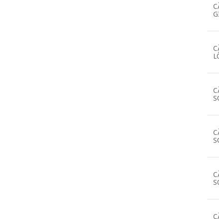
C
G
C
L
C
S
C
S
C
S
C