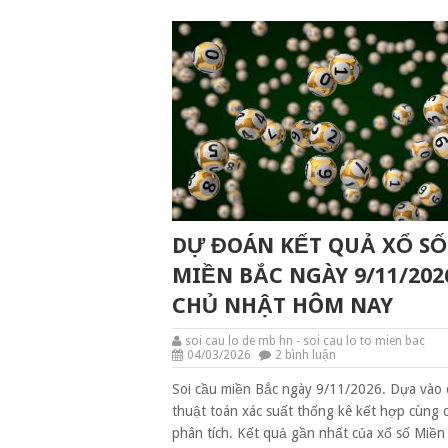
DỰ ĐOÁN KẾT QUẢ XỔ SỐ
MIỀN BẮC NGÀY 9/11/202
CHỦ NHẬT HÔM NAY
soi cau lo de mb hn - soi cau lo to mien bac
ở
04/03/2026
2 bình luận
dự
đoán
Soi cầu miền Bắc ngày 9/11/2026. Dựa vào 
kết
thuật toán xác suất thống kê kết hợp cùng 
quả
xổ
phân tích. Kết quả gần nhất của xổ số Miền
số