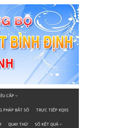
IÊU CẤP
 PHÁP BẮT SỐ
TRỰC TIẾP KQXS
Ơ
QUAY THỬ
SỐ KẾT QUẢ