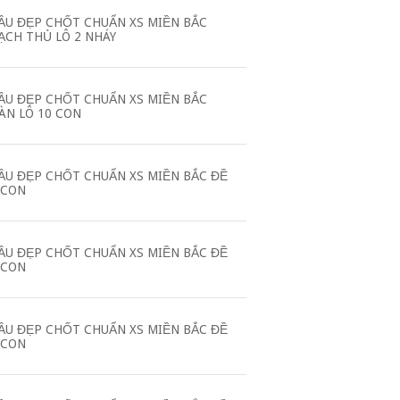
ẦU ĐẸP CHỐT CHUẨN XS MIỀN BẮC
ẠCH THỦ LÔ 2 NHÁY
ẦU ĐẸP CHỐT CHUẨN XS MIỀN BẮC
ÀN LÔ 10 CON
ẦU ĐẸP CHỐT CHUẨN XS MIỀN BẮC ĐỀ
 CON
ẦU ĐẸP CHỐT CHUẨN XS MIỀN BẮC ĐỀ
 CON
ẦU ĐẸP CHỐT CHUẨN XS MIỀN BẮC ĐỀ
 CON