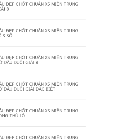
ẦU ĐẸP CHỐT CHUẨN XS MIỀN TRUNG
IẢI 8
ẦU ĐẸP CHỐT CHUẨN XS MIỀN TRUNG
Ô 3 SỐ
ẦU ĐẸP CHỐT CHUẨN XS MIỀN TRUNG
Ớ ĐẦU ĐUÔI GIẢI 8
ẦU ĐẸP CHỐT CHUẨN XS MIỀN TRUNG
Ớ ĐẦU ĐUÔI GIẢI ĐẶC BIỆT
ẦU ĐẸP CHỐT CHUẨN XS MIỀN TRUNG
ONG THỦ LÔ
ẦU ĐẸP CHỐT CHUẨN XS MIỀN TRUNG