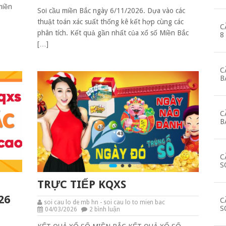
dự
miền
đoán
Soi cầu miền Bắc ngày 6/11/2026. Dựa vào các
kết
thuật toán xác suất thống kê kết hợp cùng các
quả
C
xổ
phân tích. Kết quả gần nhất của xổ số Miền Bắc
8
số
miền
[…]
bắc
ngày
6/11/2026
C
thứ
7
B
hôm
nay
C
B
C
S
TRỰC TIẾP KQXS
26
C
soi cau lo de mb hn - soi cau lo to mien bac
S
ở
04/03/2026
2 bình luận
TRỰC
TIẾP