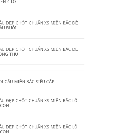
IÊN 4 LÔ
ẦU ĐẸP CHỐT CHUẨN XS MIỀN BẮC ĐỀ
ẦU ĐUÔI
ẦU ĐẸP CHỐT CHUẨN XS MIỀN BẮC ĐỀ
ONG THỦ
OI CẦU MIỀN BẮC SIÊU CẤP
ẦU ĐẸP CHỐT CHUẨN XS MIỀN BẮC LÔ
 CON
ẦU ĐẸP CHỐT CHUẨN XS MIỀN BẮC LÔ
 CON