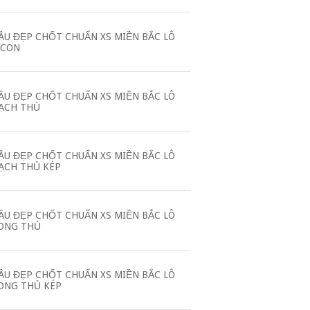
ẦU ĐẸP CHỐT CHUẨN XS MIỀN BẮC LÔ
 CON
ẦU ĐẸP CHỐT CHUẨN XS MIỀN BẮC LÔ
ẠCH THỦ
ẦU ĐẸP CHỐT CHUẨN XS MIỀN BẮC LÔ
ẠCH THỦ KÉP
ẦU ĐẸP CHỐT CHUẨN XS MIỀN BẮC LÔ
ONG THỦ
ẦU ĐẸP CHỐT CHUẨN XS MIỀN BẮC LÔ
ONG THỦ KÉP