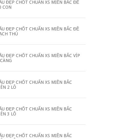
ẦU ĐẸP CHỐT CHUẨN XS MIỀN BẮC ĐỀ
0 CON
ẦU ĐẸP CHỐT CHUẨN XS MIỀN BẮC ĐỀ
ẠCH THỦ
ẦU ĐẸP CHỐT CHUẨN XS MIỀN BẮC VÍP
 CÀNG
ẦU ĐẸP CHỐT CHUẨN XS MIỀN BẮC
IÊN 2 LÔ
ẦU ĐẸP CHỐT CHUẨN XS MIỀN BẮC
IÊN 3 LÔ
ẦU ĐẸP CHỐT CHUẨN XS MIỀN BẮC