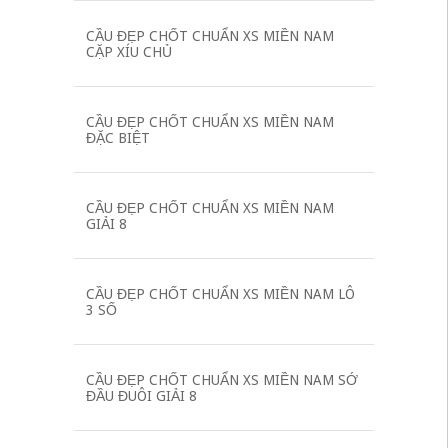
CẦU ĐẸP CHỐT CHUẨN XS MIỀN NAM
CẶP XÍU CHỦ
CẦU ĐẸP CHỐT CHUẨN XS MIỀN NAM
ĐẶC BIỆT
CẦU ĐẸP CHỐT CHUẨN XS MIỀN NAM
GIẢI 8
CẦU ĐẸP CHỐT CHUẨN XS MIỀN NAM LÔ
3 SỐ
CẦU ĐẸP CHỐT CHUẨN XS MIỀN NAM SỚ
ĐẦU ĐUÔI GIẢI 8