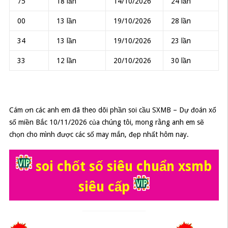
75
18
lần
14/10/2026
24
lần
00
13
lần
19/10/2026
28
lần
34
13
lần
19/10/2026
23
lần
33
12
lần
20/10/2026
30
lần
Cám ơn các anh em đã theo dõi phần soi cầu SXMB – Dự đoán xổ
số miền Bắc 10/11/2026 của chúng tôi, mong rằng anh em sẽ
chọn cho mình được các số may mắn, đẹp nhất hôm nay.
soi chốt số siêu chuẩn xsmb
siêu cấp