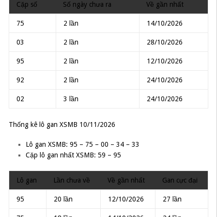
Cặp số
Số ngày chưa ra
Về gần nhất
75
2 lần
14/10/2026
03
2 lần
28/10/2026
95
2 lần
12/10/2026
92
2 lần
24/10/2026
02
3 lần
24/10/2026
Thống kê lô gan XSMB 10/11/2026
Lô gan XSMB:
95 – 75 – 00 – 34 – 33
Cặp lô gan nhất XSMB:
59 – 95
Lô gan
Lần chưa về
Về gần nhất
Gan cực đại
95
20
lần
12/10/2026
27
lần