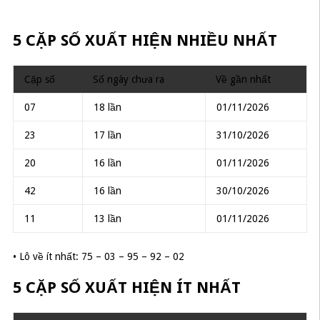
5 CẶP SỐ XUẤT HIỆN NHIỀU NHẤT
Cặp số
Số ngày chưa ra
Về gần nhất
07
18 lần
01/11/2026
23
17 lần
31/10/2026
20
16 lần
01/11/2026
42
16 lần
30/10/2026
11
13 lần
01/11/2026
• Lô về ít nhất:
75 – 03 – 95 – 92 – 02
5 CẶP SỐ XUẤT HIỆN ÍT NHẤT