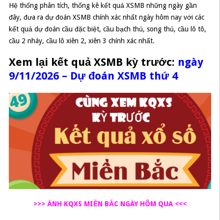
Hệ thống phân tích, thống kê kết quả XSMB những ngày gần
đây, đưa ra dự đoán XSMB chính xác nhất ngày hôm nay với các
kết quả dự đoán cầu đặc biệt, cầu bạch thủ, song thủ, cầu lô tô,
cầu 2 nháy, cầu lô xiên 2, xiên 3 chính xác nhất.
Xem lại kết quả XSMB kỳ trước:
ngày
9/11/2026 – Dự đoán XSMB thứ 4
>>> ẢNH KQXS MIỀN BẮC NGÀY HÔM QUA <<<