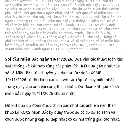
dự đoán kqxsmb
,
Soi Cầu Dự Đoán Miền Bắc ngày 10/11
,
Soi cầu dự
đoán Miền Bắc thứ 4
,
Soi Cầu Dự Đoán Xổ Số Miền Bắc ngày 10/11/2021
,
Soi cầu Dự đoán XSMB chính xác 100
,
Soi cầu dự đoán XSMB thứ 4 miễn
phí
,
Soi cầu kết quả thứ 4 ngon nhất
,
soi cầu kết quả xổ số miền bắc
,
Soi
cầu lô xiên 2
,
soi cầu mb
,
Soi Cầu Miền Bắc 10/11/2021
,
soi Cầu Miền Bắc
ngày 10 tháng 11
,
Soi Cầu Miền Bắc ngày 10 tháng 11 miễn phí
,
soi cầu
xổ số miền bắc
,
soi cau xsmb
,
soi cầu xsmb 10 11 2021
,
soi cầu xsmb
10/11
,
Soi cầu XSMB ngày 10 11 2021
,
Soi cầu XSMB thứ 4
,
soi cầu xsmb
thứ 4 hôm nay
,
Soi lô xiên chuẩn
,
soi xsmb
,
sxmb
,
Tần suất lô xiên
,
Thống kê giải đặc biệt 24
,
Thống kê giải đặc biệt lâu chưa về
,
Thống kê
giải đặc biệt về 59
,
Thống kê XSMB thứ 4
,
xổ số miền bắc
,
xổ số miền bắc
hôm nay
,
xổ số miền Bắc hôm nay thứ 4 ngày 10/11
,
xsmb 10 11 2021
,
XSMB năm 2021
,
xsmb ngay 10 11 2021
,
xsmb thứ 3
,
xsmn
Soi cầu miền Bắc ngày 10/11/2026.
Dựa vào các thuật toán xác
suất thống kê kết hợp cùng các phân tích. Kết quả gần nhất của
xổ số Miền Bắc của chuyên gia đưa ra. Dự đoán XSMB
10/11/2026 có độ chính xác cao với các cặp số may mắn nhất
trong ngày cho anh em cùng tham khảo. Dự đoán kết quả xổ số
miền bắc ngày 10/11/2026 chuẩn nhất
Để kết quả dự đoán được chính xác nhất các anh em nên tham
khảo lại KQXS Miền Bắc kỳ quay trước để có cơ sở so sánh và
chọn được những cặp số đẹp nhất có cơ hội trúng giải cao nhất.