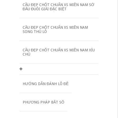
CẦU ĐẸP CHỐT CHUẨN XS MIỀN NAM SỚ
ĐẦU ĐUÔI GIẢI ĐẶC BIỆT
CẦU ĐẸP CHỐT CHUẨN XS MIỀN NAM
SONG THỦ LÔ
CẦU ĐẸP CHỐT CHUẨN XS MIỀN NAM XÍU
CHỦ
HƯỚNG DẪN ĐÁNH LÔ ĐỀ
PHƯƠNG PHÁP BẮT SỐ