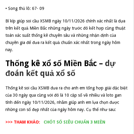
•
Song thủ lô: 67- 09
Bí kíp giúp soi cầu XSMB ngày 10/11/2026 chính xác nhất là dựa
trên kết quả Miền Bắc những ngày trước đó kết hợp cùng thuật
toán xác suất thống kê chuyên sâu và những nhận định của
chuyên gia để đưa ra kết quả chuẩn xác nhất trong ngày hôm
nay.
Thống kê xổ số Miền Bắc –
dự
đoán kết quả xổ số
Thống kê soi cầu XSMB đưa ra cho anh em tổng hợp giải đặc biệt
của 30 ngày qua cùng với đó là 10 cặp số về nhiều và loto gan
tính đến ngày 10/11/2026, nhằm giúp anh em lựa chọn được
những con số đẹp nhất của ngày hôm nay. Cụ thể như sau:
>>> THAM KHẢO:
CHỐT SỐ SIÊU CHUẨN 3 MIỀN