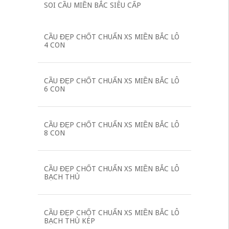
SOI CẦU MIỀN BẮC SIÊU CẤP
CẦU ĐẸP CHỐT CHUẨN XS MIỀN BẮC LÔ
4 CON
CẦU ĐẸP CHỐT CHUẨN XS MIỀN BẮC LÔ
6 CON
CẦU ĐẸP CHỐT CHUẨN XS MIỀN BẮC LÔ
8 CON
CẦU ĐẸP CHỐT CHUẨN XS MIỀN BẮC LÔ
BẠCH THỦ
CẦU ĐẸP CHỐT CHUẨN XS MIỀN BẮC LÔ
BẠCH THỦ KÉP