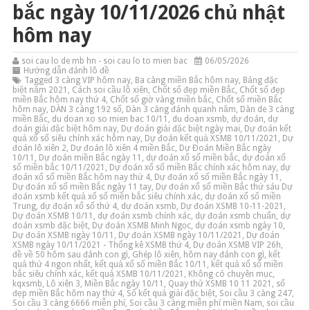
bắc ngày 10/11/2026 chủ nhật
hôm nay
soi cau lo de mb hn - soi cau lo to mien bac
06/05/2026
Hướng dẫn đánh lô đề
Tagged
3 càng VIP hôm nay
,
Ba càng miền Bắc hôm nay
,
Bảng đặc
biệt năm 2021
,
Cách soi cầu lô xiên
,
Chốt số đẹp miền Bắc
,
Chốt số đẹp
miền Bắc hôm nay thứ 4
,
Chốt số giờ vàng miền bắc
,
Chốt số miền Bắc
hôm nay
,
DÀN 3 càng 192 số
,
Dàn 3 càng đánh quanh năm
,
Dàn de 3 càng
miền Bắc
,
du doan xo so mien bac 10/11
,
du doan xsmb
,
dự đoán
,
dự
đoán giải đặc biệt hôm nay
,
Dự đoán giải đặc biệt ngày mai
,
Dự đoán kết
quả xổ số siêu chính xác hôm nay
,
Dự đoán kết quả XSMB 10/11/2021
,
Dự
đoán lô xiên 2
,
Dự đoán lô xiên 4 miền Bắc
,
Dự Đoán Miền Bắc ngày
10/11
,
Dự đoán miền Bắc ngày 11
,
dự đoán xổ số miền bắc
,
dự đoán xổ
số miền bắc 10/11/2021
,
Dự đoán xổ số miền Bắc chính xác hôm nay
,
dự
đoán xổ số miền Bắc hôm nay thứ 4
,
Dự đoán xổ số miền Bắc ngày 11
,
Dự đoán xổ số miền Bắc ngày 11 tay
,
Dự đoán xổ số miền Bắc thứ sáu Dự
đoán xsmb kết quả xổ số miền bắc siêu chính xác
,
dự đoán xổ số miền
Trung
,
dự đoán xổ số thứ 4
,
dự đoán xsmb
,
Dự đoán XSMB 10-11-2021
,
Dự đoán XSMB 10/11
,
dự đoán xsmb chính xác
,
dự đoán xsmb chuẩn
,
dự
đoán xsmb đặc biệt
,
Dự đoán XSMB Minh Ngọc
,
dự đoán xsmb ngày 10
,
Dự đoán XSMB ngày 10/11
,
Dự đoán XSMB ngày 10/11/2021
,
Dự đoán
XSMB ngày 10/11/2021 - Thống kê XSMB thứ 4
,
Dự đoán XSMB VIP 26h
,
đề về 50 hôm sau đánh con gì
,
Ghép lô xiên
,
hôm nay đánh con gì
,
kết
quả thứ 4 ngon nhất
,
kết quả xổ số miền Bắc 10/11
,
kết quả xổ số miền
bắc siêu chính xác
,
kết quả XSMB 10/11/2021
,
Không có chuyên mục
,
kqxsmb
,
Lô xiên 3
,
Miền Bắc ngày 10/11
,
Quay thử XSMB 10 11 2021
,
số
đẹp miền Bắc hôm nay thứ 4
,
Số kết quả giải đặc biệt
,
Soi cầu 3 càng 247
,
Soi cầu 3 càng 6666 miễn phí
,
Soi cầu 3 càng miễn phí miền Nam
,
soi cầu