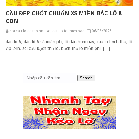
CẦU ĐẸP CHỐT CHUẨN XS MIỀN BẮC LÔ 8
CON
soi cau lo de mb hn - soi cau lo to mien bac
06/08/2026
dan lo 6, dàn lô 6 số miền phí, lô dàn hôm nay, cau lo bạch thu, lô
vip 24h, soi cầu bạch thủ lô, bạch thủ lô miễn phí, […]
Search