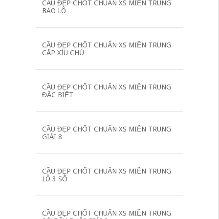
CẦU ĐẸP CHỐT CHUẨN XS MIỀN TRUNG
BAO LÔ
CẦU ĐẸP CHỐT CHUẨN XS MIỀN TRUNG
CẶP XÍU CHỦ
CẦU ĐẸP CHỐT CHUẨN XS MIỀN TRUNG
ĐẶC BIỆT
CẦU ĐẸP CHỐT CHUẨN XS MIỀN TRUNG
GIẢI 8
CẦU ĐẸP CHỐT CHUẨN XS MIỀN TRUNG
LÔ 3 SỐ
CẦU ĐẸP CHỐT CHUẨN XS MIỀN TRUNG