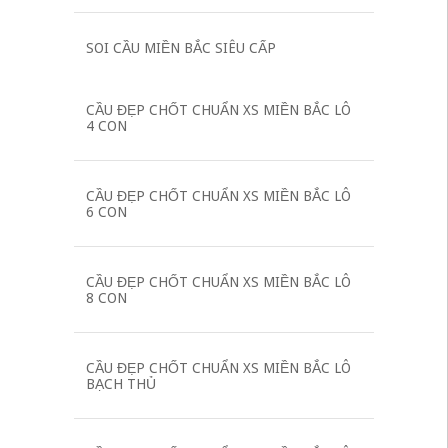
SOI CẦU MIỀN BẮC SIÊU CẤP
CẦU ĐẸP CHỐT CHUẨN XS MIỀN BẮC LÔ
4 CON
CẦU ĐẸP CHỐT CHUẨN XS MIỀN BẮC LÔ
6 CON
CẦU ĐẸP CHỐT CHUẨN XS MIỀN BẮC LÔ
8 CON
CẦU ĐẸP CHỐT CHUẨN XS MIỀN BẮC LÔ
BẠCH THỦ