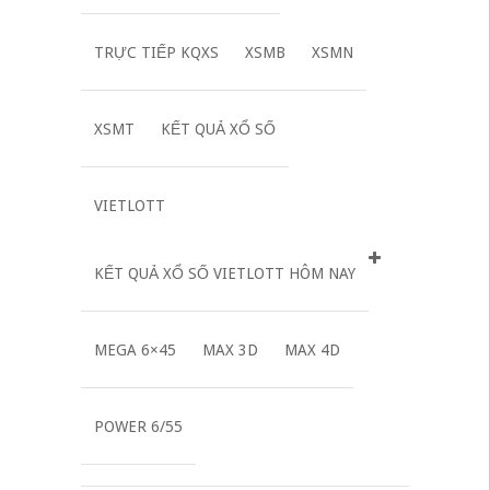
TRỰC TIẾP KQXS
XSMB
XSMN
XSMT
KẾT QUẢ XỔ SỐ
VIETLOTT
KẾT QUẢ XỔ SỐ VIETLOTT HÔM NAY
MEGA 6×45
MAX 3D
MAX 4D
POWER 6/55