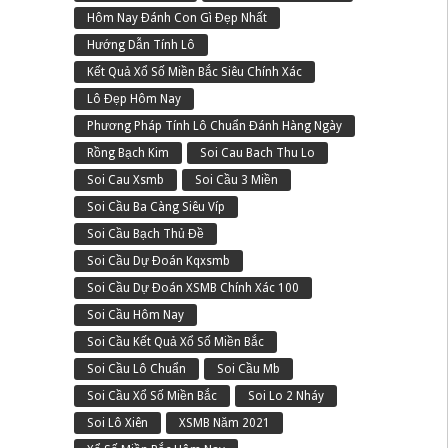
Hôm Nay Đánh Con Gì Đẹp Nhất
Hướng Dẫn Tính Lô
Kết Quả Xổ Số Miền Bắc Siêu Chính Xác
Lô Đẹp Hôm Nay
Phương Pháp Tính Lô Chuẩn Đánh Hàng Ngày
Rồng Bạch Kim
Soi Cau Bach Thu Lo
Soi Cau Xsmb
Soi Cầu 3 Miền
Soi Cầu Ba Càng Siêu Víp
Soi Cầu Bạch Thủ Đề
Soi Cầu Dự Đoán Kqxsmb
Soi Cầu Dự Đoán XSMB Chính Xác 100
Soi Cầu Hôm Nay
Soi Cầu Kết Quả Xổ Số Miền Bắc
Soi Cầu Lô Chuẩn
Soi Cầu Mb
Soi Cầu Xổ Số Miền Bắc
Soi Lo 2 Nháy
Soi Lô Xiên
XSMB Năm 2021