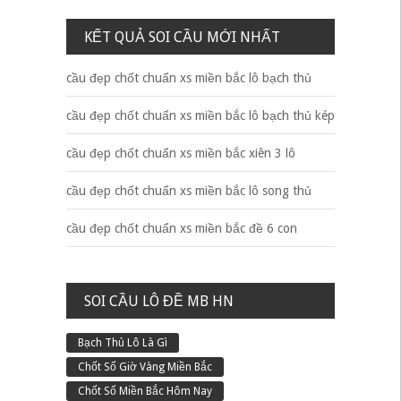
KẾT QUẢ SOI CẦU MỚI NHẤT
cầu đẹp chốt chuẩn xs miền bắc lô bạch thủ
cầu đẹp chốt chuẩn xs miền bắc lô bạch thủ kép
cầu đẹp chốt chuẩn xs miền bắc xiên 3 lô
cầu đẹp chốt chuẩn xs miền bắc lô song thủ
cầu đẹp chốt chuẩn xs miền bắc đề 6 con
SOI CẦU LÔ ĐỀ MB HN
Bạch Thủ Lô Là Gì
Chốt Số Giờ Vàng Miền Bắc
Chốt Số Miền Bắc Hôm Nay