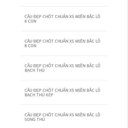
CẦU ĐẸP CHỐT CHUẨN XS MIỀN BẮC LÔ
6 CON
CẦU ĐẸP CHỐT CHUẨN XS MIỀN BẮC LÔ
8 CON
CẦU ĐẸP CHỐT CHUẨN XS MIỀN BẮC LÔ
BẠCH THỦ
CẦU ĐẸP CHỐT CHUẨN XS MIỀN BẮC LÔ
BẠCH THỦ KÉP
CẦU ĐẸP CHỐT CHUẨN XS MIỀN BẮC LÔ
SONG THỦ