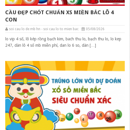
CẦU ĐẸP CHỐT CHUẨN XS MIỀN BẮC LÔ 4
CON
soi cau lo de mb hn - soi cau lo to mien bac
05/08/2026
lo vip 4 số, lô kép rồng bạch kim, bach thu lo, bạch thu lo, lo kep
247, dàn lô 4 số mb miễn phí, dan lo 6 so, dàn […]