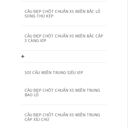
CẦU ĐẸP CHỐT CHUẨN XS MIỀN BẮC LÔ
SONG THỦ KÉP
CẦU ĐẸP CHỐT CHUẨN XS MIỀN BẮC CẶP
3 CÀNG VÍP
SOI CẦU MIỀN TRUNG SIÊU VIP
CẦU ĐẸP CHỐT CHUẨN XS MIỀN TRUNG
BAO LÔ
CẦU ĐẸP CHỐT CHUẨN XS MIỀN TRUNG
CẶP XÍU CHỦ