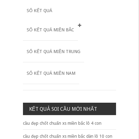
SỐ KẾT QUẢ
SỐ KẾT QUẢ MIỀN BẮC
SỐ KẾT QUẢ MIỀN TRUNG
SỐ KẾT QUẢ MIỀN NAM
KẾT QUẢ SOI CẦU MỚI NHẤT
cầu đẹp chốt chuẩn xs miền bắc lô 4 con
cầu đẹp chốt chuẩn xs miền bắc dàn lô 10 con