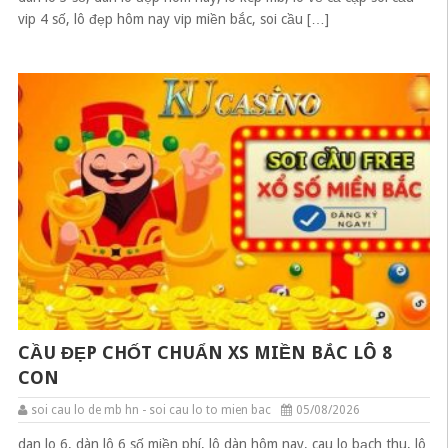
vip 4 số, lô đẹp hôm nay vip miền bắc, soi cầu […]
CẦU ĐẸP CHỐT CHUẨN XS MIỀN BẮC LÔ 8
CON
soi cau lo de mb hn - soi cau lo to mien bac
05/08/2026
dan lo 6, dàn lô 6 số miền phí, lô dàn hôm nay, cau lo bạch thu, lô