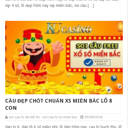
vip 4 số, lô đẹp hôm nay vip miền bắc, soi cầu […]
CẦU ĐẸP CHỐT CHUẨN XS MIỀN BẮC LÔ 8
CON
soi cau lo de mb hn - soi cau lo to mien bac
09/08/2026
dan lo 6, dàn lô 6 số miền phí, lô dàn hôm nay, cau lo bạch thu, lô