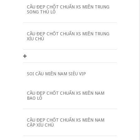
CẦU ĐẸP CHỐT CHUẨN XS MIỀN TRUNG
SONG THỦ LÔ
CẦU ĐẸP CHỐT CHUẨN XS MIỀN TRUNG
XÍU CHỦ
SOI CẦU MIỀN NAM SIÊU VIP
CẦU ĐẸP CHỐT CHUẨN XS MIỀN NAM
BAO LÔ
CẦU ĐẸP CHỐT CHUẨN XS MIỀN NAM
CẶP XÍU CHỦ