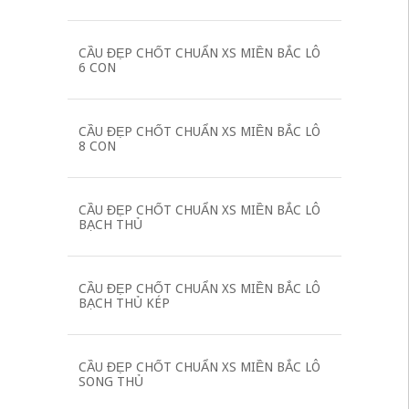
CẦU ĐẸP CHỐT CHUẨN XS MIỀN BẮC LÔ
6 CON
CẦU ĐẸP CHỐT CHUẨN XS MIỀN BẮC LÔ
8 CON
CẦU ĐẸP CHỐT CHUẨN XS MIỀN BẮC LÔ
BẠCH THỦ
CẦU ĐẸP CHỐT CHUẨN XS MIỀN BẮC LÔ
BẠCH THỦ KÉP
CẦU ĐẸP CHỐT CHUẨN XS MIỀN BẮC LÔ
SONG THỦ