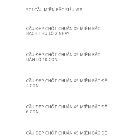
SOI CẦU MIỀN BẮC SIÊU VIP
CẦU ĐẸP CHỐT CHUẨN XS MIỀN BẮC
BẠCH THỦ LÔ 2 NHÁY
CẦU ĐẸP CHỐT CHUẨN XS MIỀN BẮC
DÀN LÔ 10 CON
CẦU ĐẸP CHỐT CHUẨN XS MIỀN BẮC ĐỀ
4 CON
CẦU ĐẸP CHỐT CHUẨN XS MIỀN BẮC ĐỀ
6 CON
CẦU ĐẸP CHỐT CHUẨN XS MIỀN BẮC ĐỀ