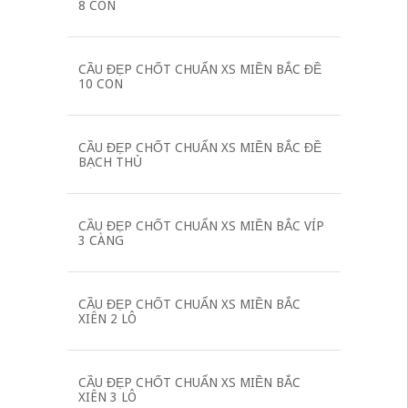
8 CON
CẦU ĐẸP CHỐT CHUẨN XS MIỀN BẮC ĐỀ
10 CON
CẦU ĐẸP CHỐT CHUẨN XS MIỀN BẮC ĐỀ
BẠCH THỦ
CẦU ĐẸP CHỐT CHUẨN XS MIỀN BẮC VÍP
3 CÀNG
CẦU ĐẸP CHỐT CHUẨN XS MIỀN BẮC
XIÊN 2 LÔ
CẦU ĐẸP CHỐT CHUẨN XS MIỀN BẮC
XIÊN 3 LÔ