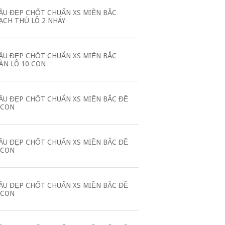
ẦU ĐẸP CHỐT CHUẨN XS MIỀN BẮC
ẠCH THỦ LÔ 2 NHÁY
ẦU ĐẸP CHỐT CHUẨN XS MIỀN BẮC
ÀN LÔ 10 CON
ẦU ĐẸP CHỐT CHUẨN XS MIỀN BẮC ĐỀ
 CON
ẦU ĐẸP CHỐT CHUẨN XS MIỀN BẮC ĐỀ
 CON
ẦU ĐẸP CHỐT CHUẨN XS MIỀN BẮC ĐỀ
 CON