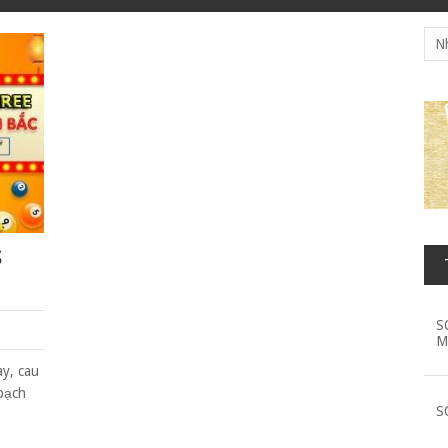
S
S
M
ay, cau
 bạch
S