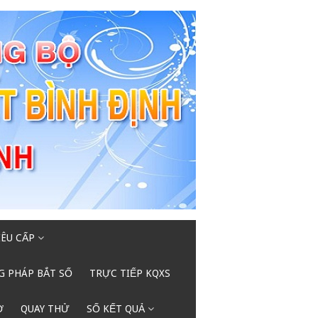
IÊU CẤP
 PHÁP BẮT SỐ
TRỰC TIẾP KQXS
Ơ
QUAY THỬ
SỐ KẾT QUẢ