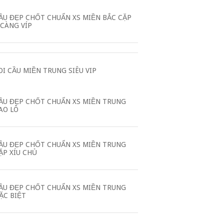
ẦU ĐẸP CHỐT CHUẨN XS MIỀN BẮC CẶP
 CÀNG VÍP
OI CẦU MIỀN TRUNG SIÊU VIP
ẦU ĐẸP CHỐT CHUẨN XS MIỀN TRUNG
AO LÔ
ẦU ĐẸP CHỐT CHUẨN XS MIỀN TRUNG
ẶP XÍU CHỦ
ẦU ĐẸP CHỐT CHUẨN XS MIỀN TRUNG
ẶC BIỆT