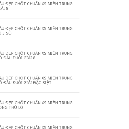
ẦU ĐẸP CHỐT CHUẨN XS MIỀN TRUNG
IẢI 8
ẦU ĐẸP CHỐT CHUẨN XS MIỀN TRUNG
Ô 3 SỐ
ẦU ĐẸP CHỐT CHUẨN XS MIỀN TRUNG
Ớ ĐẦU ĐUÔI GIẢI 8
ẦU ĐẸP CHỐT CHUẨN XS MIỀN TRUNG
Ớ ĐẦU ĐUÔI GIẢI ĐẶC BIỆT
ẦU ĐẸP CHỐT CHUẨN XS MIỀN TRUNG
ONG THỦ LÔ
ẦU ĐẸP CHỐT CHUẨN XS MIỀN TRUNG