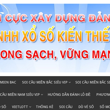
 MIEN BAC
SOI CẦU MIỀN BẮC SIÊU VIP
SOI CẦU MIỀN BẮC S
 CẦU MIỀN NAM SIÊU VIP
HƯỚNG DẪN ĐÁNH LÔ ĐỀ
PHƯƠNG
Ổ SỐ
VIETLOTT
THỐNG KÊ
SOI CẦU
DÒ VÉ SỐ
SỔ M