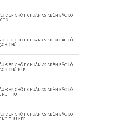
ẦU ĐẸP CHỐT CHUẨN XS MIỀN BẮC LÔ
 CON
ẦU ĐẸP CHỐT CHUẨN XS MIỀN BẮC LÔ
ẠCH THỦ
ẦU ĐẸP CHỐT CHUẨN XS MIỀN BẮC LÔ
ẠCH THỦ KÉP
ẦU ĐẸP CHỐT CHUẨN XS MIỀN BẮC LÔ
ONG THỦ
ẦU ĐẸP CHỐT CHUẨN XS MIỀN BẮC LÔ
ONG THỦ KÉP