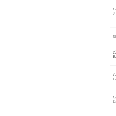
C
3
S
C
B
C
C
C
Đ