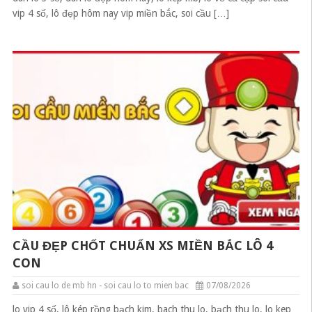
vip 4 số, lô đẹp hôm nay vip miền bắc, soi cầu […]
CẦU ĐẸP CHỐT CHUẨN XS MIỀN BẮC LÔ 4
CON
soi cau lo de mb hn - soi cau lo to mien bac
07/08/2026
lo vip 4 số, lô kép rồng bạch kim, bach thu lo, bạch thu lo, lo kep