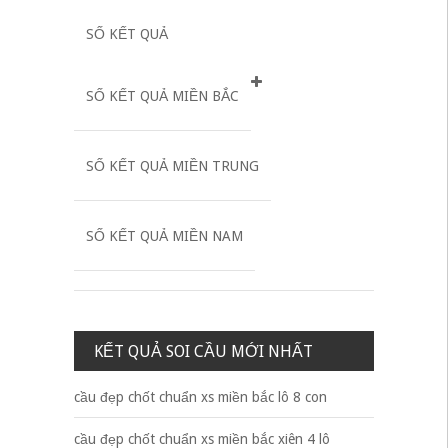
SỐ KẾT QUẢ
SỐ KẾT QUẢ MIỀN BẮC
SỐ KẾT QUẢ MIỀN TRUNG
SỐ KẾT QUẢ MIỀN NAM
KẾT QUẢ SOI CẦU MỚI NHẤT
cầu đẹp chốt chuẩn xs miền bắc lô 8 con
cầu đẹp chốt chuẩn xs miền bắc xiên 4 lô