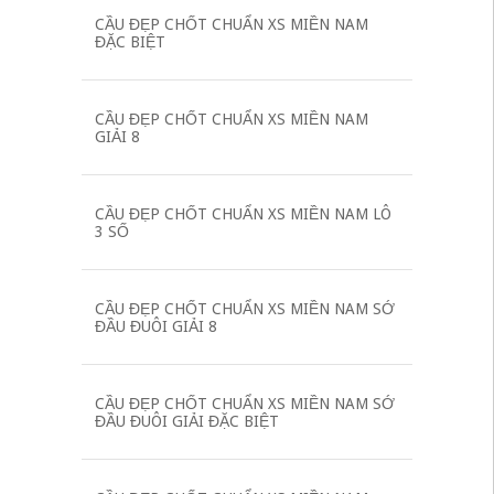
CẦU ĐẸP CHỐT CHUẨN XS MIỀN NAM
ĐẶC BIỆT
CẦU ĐẸP CHỐT CHUẨN XS MIỀN NAM
GIẢI 8
CẦU ĐẸP CHỐT CHUẨN XS MIỀN NAM LÔ
3 SỐ
CẦU ĐẸP CHỐT CHUẨN XS MIỀN NAM SỚ
ĐẦU ĐUÔI GIẢI 8
CẦU ĐẸP CHỐT CHUẨN XS MIỀN NAM SỚ
ĐẦU ĐUÔI GIẢI ĐẶC BIỆT