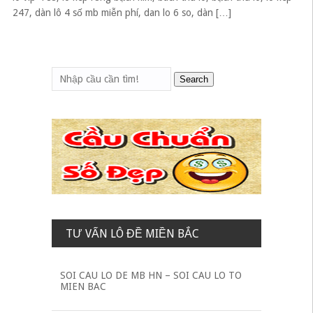
247, dàn lô 4 số mb miễn phí, dan lo 6 so, dàn […]
Search
TƯ VẤN LÔ ĐỀ MIỀN BẮC
SOI CAU LO DE MB HN – SOI CAU LO TO
MIEN BAC