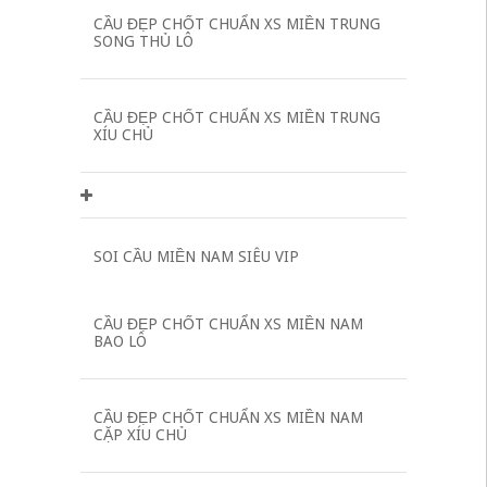
CẦU ĐẸP CHỐT CHUẨN XS MIỀN TRUNG
SONG THỦ LÔ
CẦU ĐẸP CHỐT CHUẨN XS MIỀN TRUNG
XÍU CHỦ
SOI CẦU MIỀN NAM SIÊU VIP
CẦU ĐẸP CHỐT CHUẨN XS MIỀN NAM
BAO LÔ
CẦU ĐẸP CHỐT CHUẨN XS MIỀN NAM
CẶP XÍU CHỦ