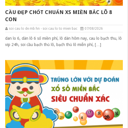
CẦU ĐẸP CHỐT CHUẨN XS MIỀN BẮC LÔ 8
CON
soi cau lo de mb hn - soi cau lo to mien bac
07/08/2026
dan lo 6, dàn lô 6 số miền phí, lô dàn hôm nay, cau lo bạch thu, lô
vip 24h, soi cầu bạch thủ lô, bạch thủ lô miễn phí, […]