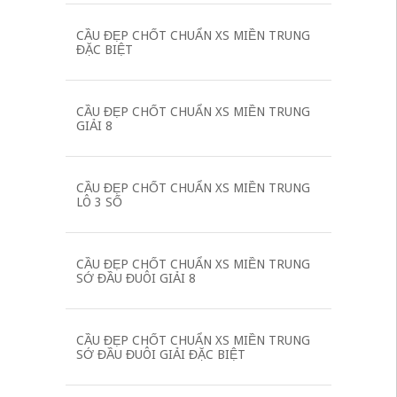
CẦU ĐẸP CHỐT CHUẨN XS MIỀN TRUNG
ĐẶC BIỆT
CẦU ĐẸP CHỐT CHUẨN XS MIỀN TRUNG
GIẢI 8
CẦU ĐẸP CHỐT CHUẨN XS MIỀN TRUNG
LÔ 3 SỐ
CẦU ĐẸP CHỐT CHUẨN XS MIỀN TRUNG
SỚ ĐẦU ĐUÔI GIẢI 8
CẦU ĐẸP CHỐT CHUẨN XS MIỀN TRUNG
SỚ ĐẦU ĐUÔI GIẢI ĐẶC BIỆT