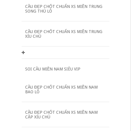
CẦU ĐẸP CHỐT CHUẨN XS MIỀN TRUNG
SONG THỦ LÔ
CẦU ĐẸP CHỐT CHUẨN XS MIỀN TRUNG
XÍU CHỦ
SOI CẦU MIỀN NAM SIÊU VIP
CẦU ĐẸP CHỐT CHUẨN XS MIỀN NAM
BAO LÔ
CẦU ĐẸP CHỐT CHUẨN XS MIỀN NAM
CẶP XÍU CHỦ