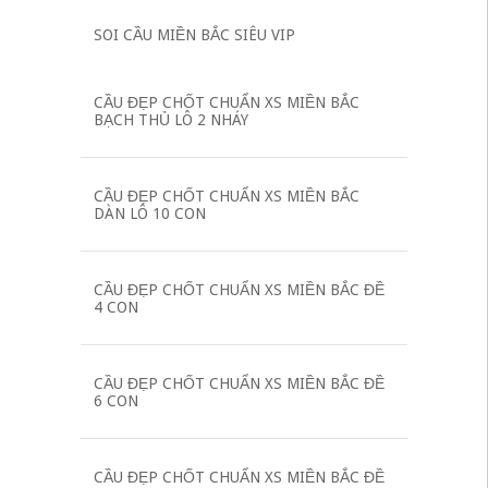
SOI CẦU MIỀN BẮC SIÊU VIP
CẦU ĐẸP CHỐT CHUẨN XS MIỀN BẮC
BẠCH THỦ LÔ 2 NHÁY
CẦU ĐẸP CHỐT CHUẨN XS MIỀN BẮC
DÀN LÔ 10 CON
CẦU ĐẸP CHỐT CHUẨN XS MIỀN BẮC ĐỀ
4 CON
CẦU ĐẸP CHỐT CHUẨN XS MIỀN BẮC ĐỀ
6 CON
CẦU ĐẸP CHỐT CHUẨN XS MIỀN BẮC ĐỀ