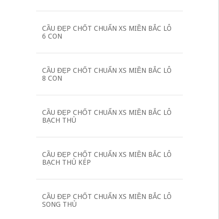
CẦU ĐẸP CHỐT CHUẨN XS MIỀN BẮC LÔ
6 CON
CẦU ĐẸP CHỐT CHUẨN XS MIỀN BẮC LÔ
8 CON
CẦU ĐẸP CHỐT CHUẨN XS MIỀN BẮC LÔ
BẠCH THỦ
CẦU ĐẸP CHỐT CHUẨN XS MIỀN BẮC LÔ
BẠCH THỦ KÉP
CẦU ĐẸP CHỐT CHUẨN XS MIỀN BẮC LÔ
SONG THỦ