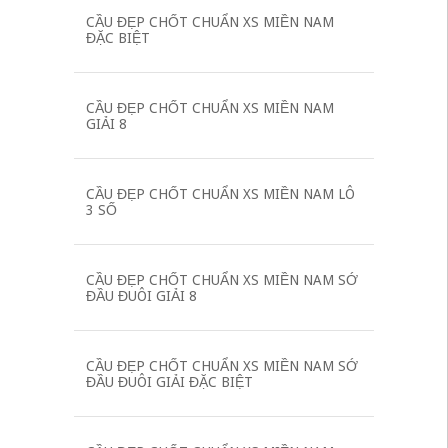
CẦU ĐẸP CHỐT CHUẨN XS MIỀN NAM
ĐẶC BIỆT
CẦU ĐẸP CHỐT CHUẨN XS MIỀN NAM
GIẢI 8
CẦU ĐẸP CHỐT CHUẨN XS MIỀN NAM LÔ
3 SỐ
CẦU ĐẸP CHỐT CHUẨN XS MIỀN NAM SỚ
ĐẦU ĐUÔI GIẢI 8
CẦU ĐẸP CHỐT CHUẨN XS MIỀN NAM SỚ
ĐẦU ĐUÔI GIẢI ĐẶC BIỆT