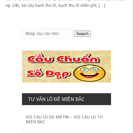
vip 24h, soi cầu bạch thủ lô, bạch thủ lô miễn phí, […]
Search
TƯ VẤN LÔ ĐỀ MIỀN BẮC
SOI CAU LO DE MB HN – SOI CAU LO TO
MIEN BAC