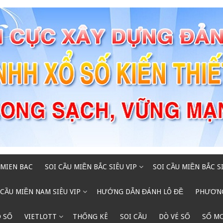
 MIEN BAC
SOI CẦU MIỀN BẮC SIÊU VIP
SOI CẦU MIỀN BẮC S
 CẦU MIỀN NAM SIÊU VIP
HƯỚNG DẪN ĐÁNH LÔ ĐỀ
PHƯƠNG
Ổ SỐ
VIETLOTT
THỐNG KÊ
SOI CẦU
DÒ VÉ SỐ
SỔ M