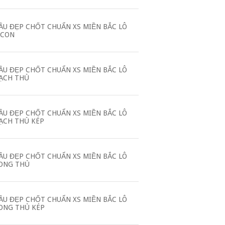
ẦU ĐẸP CHỐT CHUẨN XS MIỀN BẮC LÔ
 CON
ẦU ĐẸP CHỐT CHUẨN XS MIỀN BẮC LÔ
ẠCH THỦ
ẦU ĐẸP CHỐT CHUẨN XS MIỀN BẮC LÔ
ẠCH THỦ KÉP
ẦU ĐẸP CHỐT CHUẨN XS MIỀN BẮC LÔ
ONG THỦ
ẦU ĐẸP CHỐT CHUẨN XS MIỀN BẮC LÔ
ONG THỦ KÉP