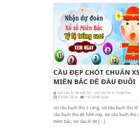
CẦU ĐẸP CHỐT CHUẨN X
MIỀN BẮC ĐỀ ĐẦU ĐUÔI
soi cau lo de mb hn - soi cau lo to mien bac
ở
03/06/2026
163 bình luận
cầu
đẹp
soi cầu bạch thủ 3 càng, soi cầu bạch thủ lô 
chốt
cầu bạch thủ đề hôm nay, soi cầu bạch thủ 
chuẩn
xs
miền bắc, soi cầu lô de […]
miền
bắc
đề
đầu