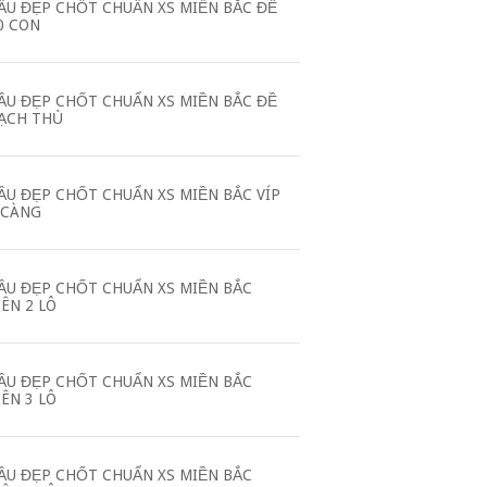
ẦU ĐẸP CHỐT CHUẨN XS MIỀN BẮC ĐỀ
0 CON
ẦU ĐẸP CHỐT CHUẨN XS MIỀN BẮC ĐỀ
ẠCH THỦ
ẦU ĐẸP CHỐT CHUẨN XS MIỀN BẮC VÍP
 CÀNG
ẦU ĐẸP CHỐT CHUẨN XS MIỀN BẮC
IÊN 2 LÔ
ẦU ĐẸP CHỐT CHUẨN XS MIỀN BẮC
IÊN 3 LÔ
ẦU ĐẸP CHỐT CHUẨN XS MIỀN BẮC