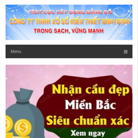
Skip
to
content
Menu