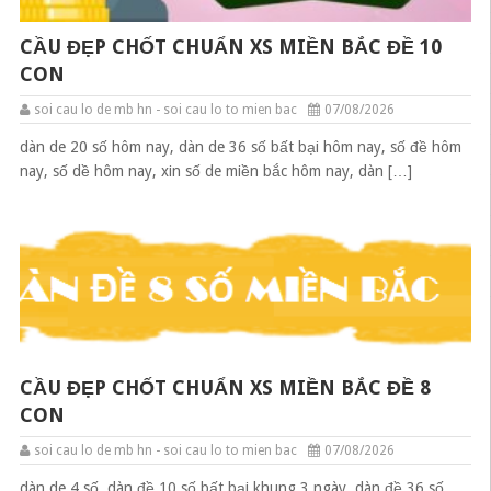
CẦU ĐẸP CHỐT CHUẨN XS MIỀN BẮC ĐỀ 10
CON
soi cau lo de mb hn - soi cau lo to mien bac
07/08/2026
dàn de 20 số hôm nay, dàn de 36 số bất bại hôm nay, số đề hôm
nay, số dề hôm nay, xin số de miền bắc hôm nay, dàn […]
CẦU ĐẸP CHỐT CHUẨN XS MIỀN BẮC ĐỀ 8
CON
soi cau lo de mb hn - soi cau lo to mien bac
07/08/2026
dàn de 4 số, dàn đề 10 số bất bại khung 3 ngày, dàn đề 36 số