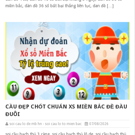
miền bắc, dàn đề 36 số bất bại thắng liên tục, dan đề […]
CẦU ĐẸP CHỐT CHUẨN XS MIỀN BẮC ĐỀ ĐẦU
ĐUÔI
soi cau lo de mb hn - soi cau lo to mien bac
07/08/2026
soi cầu bạch thủ 3 càng, soi cầu bạch thủ lô de, soi cầu bạch thủ