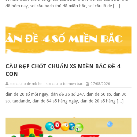
đề hôm nay, soi cầu bạch thủ đề miền bắc, soi cầu lô de […]
CẦU ĐẸP CHỐT CHUẨN XS MIỀN BẮC ĐỀ 4
CON
soi cau lo de mb hn - soi cau lo to mien bac
07/08/2026
dàn de 20 số mỗi ngày, dàn đề 36 số 247, dan de 50 so, dan 36
so, taodande, dàn de 64 số hàng ngày, dàn de 20 số hàng […]