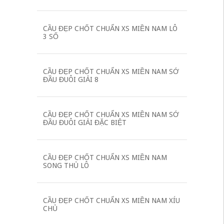
CẦU ĐẸP CHỐT CHUẨN XS MIỀN NAM LÔ
3 SỐ
CẦU ĐẸP CHỐT CHUẨN XS MIỀN NAM SỚ
ĐẦU ĐUÔI GIẢI 8
CẦU ĐẸP CHỐT CHUẨN XS MIỀN NAM SỚ
ĐẦU ĐUÔI GIẢI ĐẶC BIỆT
CẦU ĐẸP CHỐT CHUẨN XS MIỀN NAM
SONG THỦ LÔ
CẦU ĐẸP CHỐT CHUẨN XS MIỀN NAM XÍU
CHỦ