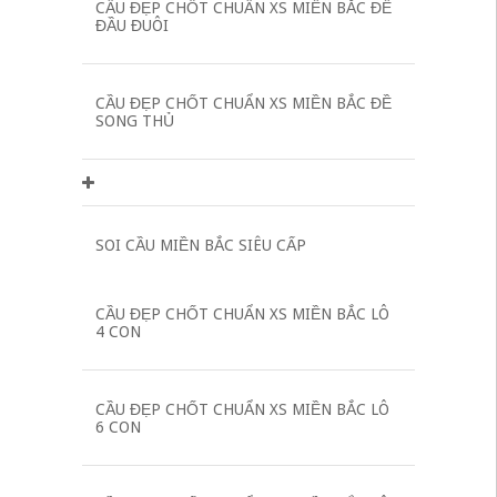
CẦU ĐẸP CHỐT CHUẨN XS MIỀN BẮC ĐỀ
ĐẦU ĐUÔI
CẦU ĐẸP CHỐT CHUẨN XS MIỀN BẮC ĐỀ
SONG THỦ
SOI CẦU MIỀN BẮC SIÊU CẤP
CẦU ĐẸP CHỐT CHUẨN XS MIỀN BẮC LÔ
4 CON
CẦU ĐẸP CHỐT CHUẨN XS MIỀN BẮC LÔ
6 CON