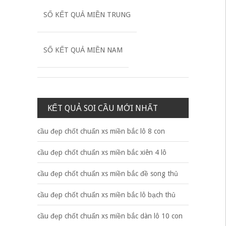
SỐ KẾT QUẢ MIỀN TRUNG
SỐ KẾT QUẢ MIỀN NAM
KẾT QUẢ SOI CẦU MỚI NHẤT
cầu đẹp chốt chuẩn xs miền bắc lô 8 con
cầu đẹp chốt chuẩn xs miền bắc xiên 4 lô
cầu đẹp chốt chuẩn xs miền bắc đề song thủ
cầu đẹp chốt chuẩn xs miền bắc lô bạch thủ
cầu đẹp chốt chuẩn xs miền bắc dàn lô 10 con