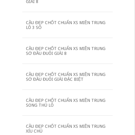
GIẢI 8
CẦU ĐẸP CHỐT CHUẨN XS MIỀN TRUNG
LÔ 3 SỐ
CẦU ĐẸP CHỐT CHUẨN XS MIỀN TRUNG
SỚ ĐẦU ĐUÔI GIẢI 8
CẦU ĐẸP CHỐT CHUẨN XS MIỀN TRUNG
SỚ ĐẦU ĐUÔI GIẢI ĐẶC BIỆT
CẦU ĐẸP CHỐT CHUẨN XS MIỀN TRUNG
SONG THỦ LÔ
CẦU ĐẸP CHỐT CHUẨN XS MIỀN TRUNG
XÍU CHỦ