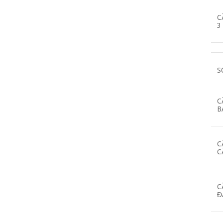
C
3
S
C
B
C
C
C
Đ