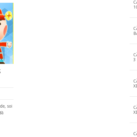
10
C
con
1
C
B
C
3
S
C
X
de, soi
C
X
đề
C