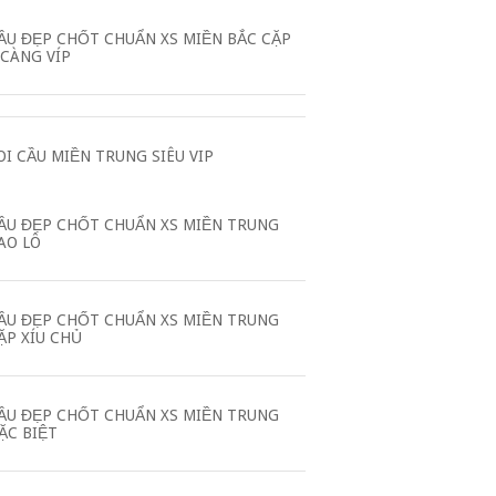
ẦU ĐẸP CHỐT CHUẨN XS MIỀN BẮC CẶP
 CÀNG VÍP
OI CẦU MIỀN TRUNG SIÊU VIP
ẦU ĐẸP CHỐT CHUẨN XS MIỀN TRUNG
AO LÔ
ẦU ĐẸP CHỐT CHUẨN XS MIỀN TRUNG
ẶP XÍU CHỦ
ẦU ĐẸP CHỐT CHUẨN XS MIỀN TRUNG
ẶC BIỆT