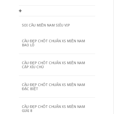
SOI CẦU MIỀN NAM SIÊU VIP
CẦU ĐẸP CHỐT CHUẨN XS MIỀN NAM
BAO LÔ
CẦU ĐẸP CHỐT CHUẨN XS MIỀN NAM
CẶP XÍU CHỦ
CẦU ĐẸP CHỐT CHUẨN XS MIỀN NAM
ĐẶC BIỆT
CẦU ĐẸP CHỐT CHUẨN XS MIỀN NAM
GIẢI 8