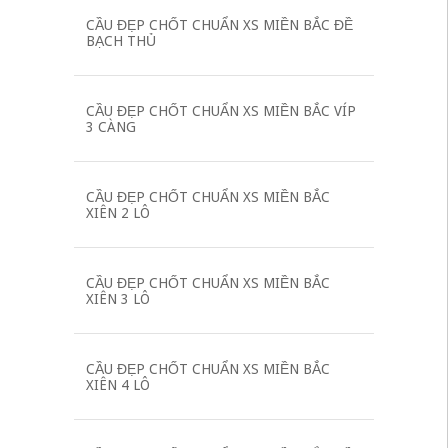
CẦU ĐẸP CHỐT CHUẨN XS MIỀN BẮC ĐỀ
BẠCH THỦ
CẦU ĐẸP CHỐT CHUẨN XS MIỀN BẮC VÍP
3 CÀNG
CẦU ĐẸP CHỐT CHUẨN XS MIỀN BẮC
XIÊN 2 LÔ
CẦU ĐẸP CHỐT CHUẨN XS MIỀN BẮC
XIÊN 3 LÔ
CẦU ĐẸP CHỐT CHUẨN XS MIỀN BẮC
XIÊN 4 LÔ