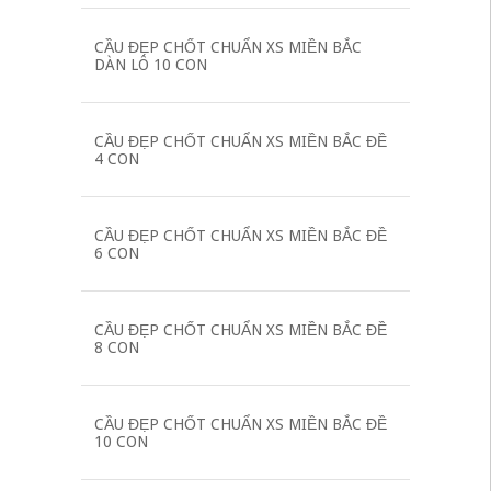
CẦU ĐẸP CHỐT CHUẨN XS MIỀN BẮC
DÀN LÔ 10 CON
CẦU ĐẸP CHỐT CHUẨN XS MIỀN BẮC ĐỀ
4 CON
CẦU ĐẸP CHỐT CHUẨN XS MIỀN BẮC ĐỀ
6 CON
CẦU ĐẸP CHỐT CHUẨN XS MIỀN BẮC ĐỀ
8 CON
CẦU ĐẸP CHỐT CHUẨN XS MIỀN BẮC ĐỀ
10 CON