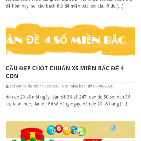
đề hôm nay, soi cầu bạch thủ đề miền bắc, soi cầu lô de […]
CẦU ĐẸP CHỐT CHUẨN XS MIỀN BẮC ĐỀ 4
CON
soi cau lo de mb hn - soi cau lo to mien bac
07/08/2026
dàn de 20 số mỗi ngày, dàn đề 36 số 247, dan de 50 so, dan 36
so, taodande, dàn de 64 số hàng ngày, dàn de 20 số hàng […]