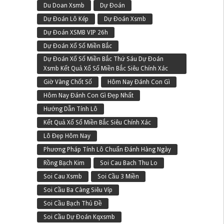
Du Doan Xsmb
Dự Đoán
Dự Đoán Lô Kép
Dự Đoán Xsmb
Dự Đoán XSMB VIP 26h
Dự Đoán Xổ Số Miền Bắc
Dự Đoán Xổ Số Miền Bắc Thứ Sáu Dự Đoán
Xsmb Kết Quả Xổ Số Miền Bắc Siêu Chính Xác
Giờ Vàng Chốt Số
Hôm Nay Đánh Con Gì
Hôm Nay Đánh Con Gì Đẹp Nhất
Hướng Dẫn Tính Lô
Kết Quả Xổ Số Miền Bắc Siêu Chính Xác
Lô Đẹp Hôm Nay
Phương Pháp Tính Lô Chuẩn Đánh Hàng Ngày
Rồng Bạch Kim
Soi Cau Bach Thu Lo
Soi Cau Xsmb
Soi Cầu 3 Miền
Soi Cầu Ba Càng Siêu Víp
Soi Cầu Bạch Thủ Đề
Soi Cầu Dự Đoán Kqxsmb