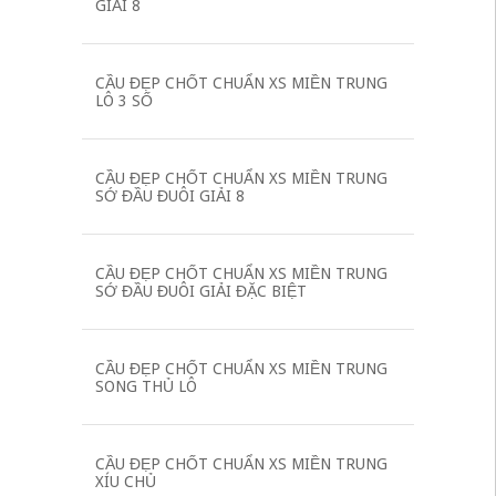
GIẢI 8
CẦU ĐẸP CHỐT CHUẨN XS MIỀN TRUNG
LÔ 3 SỐ
CẦU ĐẸP CHỐT CHUẨN XS MIỀN TRUNG
SỚ ĐẦU ĐUÔI GIẢI 8
CẦU ĐẸP CHỐT CHUẨN XS MIỀN TRUNG
SỚ ĐẦU ĐUÔI GIẢI ĐẶC BIỆT
CẦU ĐẸP CHỐT CHUẨN XS MIỀN TRUNG
SONG THỦ LÔ
CẦU ĐẸP CHỐT CHUẨN XS MIỀN TRUNG
XÍU CHỦ