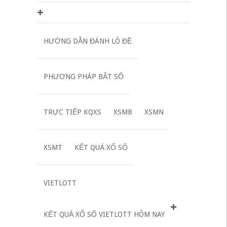
HƯỚNG DẪN ĐÁNH LÔ ĐỀ
PHƯƠNG PHÁP BẮT SỐ
TRỰC TIẾP KQXS
XSMB
XSMN
XSMT
KẾT QUẢ XỔ SỐ
VIETLOTT
KẾT QUẢ XỔ SỐ VIETLOTT HÔM NAY