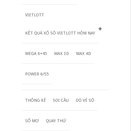
VIETLOTT
KẾT QUẢ XỔ SỐ VIETLOTT HÔM NAY
MEGA 6×45
MAX 3D
MAX 4D
POWER 6/55
THỐNG KÊ
SOI CẦU
DÒ VÉ SỐ
SỔ MƠ
QUAY THỬ