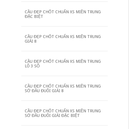
CẦU ĐẸP CHỐT CHUẨN XS MIỀN TRUNG
ĐẶC BIỆT
CẦU ĐẸP CHỐT CHUẨN XS MIỀN TRUNG
GIẢI 8
CẦU ĐẸP CHỐT CHUẨN XS MIỀN TRUNG
LÔ 3 SỐ
CẦU ĐẸP CHỐT CHUẨN XS MIỀN TRUNG
SỚ ĐẦU ĐUÔI GIẢI 8
CẦU ĐẸP CHỐT CHUẨN XS MIỀN TRUNG
SỚ ĐẦU ĐUÔI GIẢI ĐẶC BIỆT