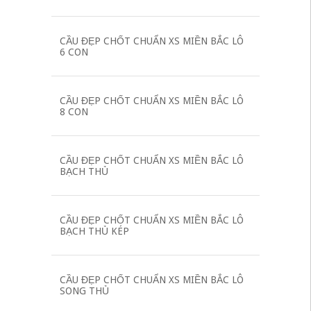
CẦU ĐẸP CHỐT CHUẨN XS MIỀN BẮC LÔ
6 CON
CẦU ĐẸP CHỐT CHUẨN XS MIỀN BẮC LÔ
8 CON
CẦU ĐẸP CHỐT CHUẨN XS MIỀN BẮC LÔ
BẠCH THỦ
CẦU ĐẸP CHỐT CHUẨN XS MIỀN BẮC LÔ
BẠCH THỦ KÉP
CẦU ĐẸP CHỐT CHUẨN XS MIỀN BẮC LÔ
SONG THỦ