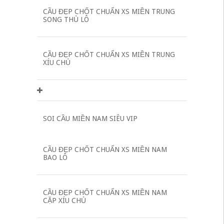
CẦU ĐẸP CHỐT CHUẨN XS MIỀN TRUNG
SONG THỦ LÔ
CẦU ĐẸP CHỐT CHUẨN XS MIỀN TRUNG
XÍU CHỦ
SOI CẦU MIỀN NAM SIÊU VIP
CẦU ĐẸP CHỐT CHUẨN XS MIỀN NAM
BAO LÔ
CẦU ĐẸP CHỐT CHUẨN XS MIỀN NAM
CẶP XÍU CHỦ