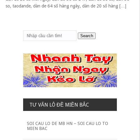
so, taodande, dàn de 64 số hàng ngày, dàn de 20 số hàng […]
Search
TƯ VẤN LÔ ĐỀ MIỀN BẮC
SOI CAU LO DE MB HN – SOI CAU LO TO
MIEN BAC