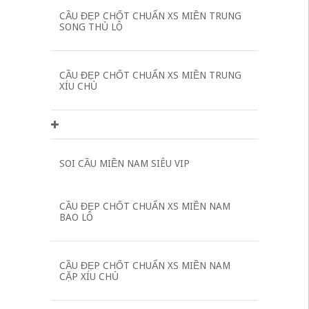
CẦU ĐẸP CHỐT CHUẨN XS MIỀN TRUNG
SONG THỦ LÔ
CẦU ĐẸP CHỐT CHUẨN XS MIỀN TRUNG
XÍU CHỦ
SOI CẦU MIỀN NAM SIÊU VIP
CẦU ĐẸP CHỐT CHUẨN XS MIỀN NAM
BAO LÔ
CẦU ĐẸP CHỐT CHUẨN XS MIỀN NAM
CẶP XÍU CHỦ