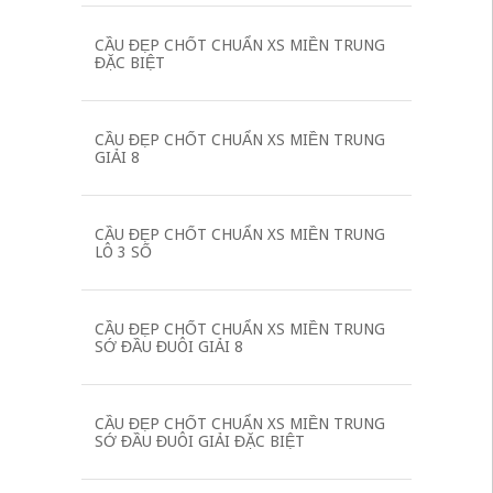
CẦU ĐẸP CHỐT CHUẨN XS MIỀN TRUNG
ĐẶC BIỆT
CẦU ĐẸP CHỐT CHUẨN XS MIỀN TRUNG
GIẢI 8
CẦU ĐẸP CHỐT CHUẨN XS MIỀN TRUNG
LÔ 3 SỐ
CẦU ĐẸP CHỐT CHUẨN XS MIỀN TRUNG
SỚ ĐẦU ĐUÔI GIẢI 8
CẦU ĐẸP CHỐT CHUẨN XS MIỀN TRUNG
SỚ ĐẦU ĐUÔI GIẢI ĐẶC BIỆT