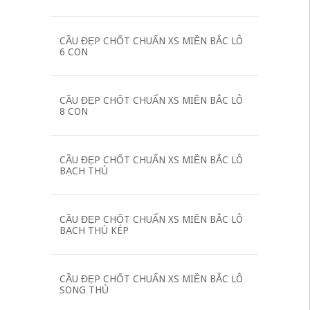
CẦU ĐẸP CHỐT CHUẨN XS MIỀN BẮC LÔ
6 CON
CẦU ĐẸP CHỐT CHUẨN XS MIỀN BẮC LÔ
8 CON
CẦU ĐẸP CHỐT CHUẨN XS MIỀN BẮC LÔ
BẠCH THỦ
CẦU ĐẸP CHỐT CHUẨN XS MIỀN BẮC LÔ
BẠCH THỦ KÉP
CẦU ĐẸP CHỐT CHUẨN XS MIỀN BẮC LÔ
SONG THỦ