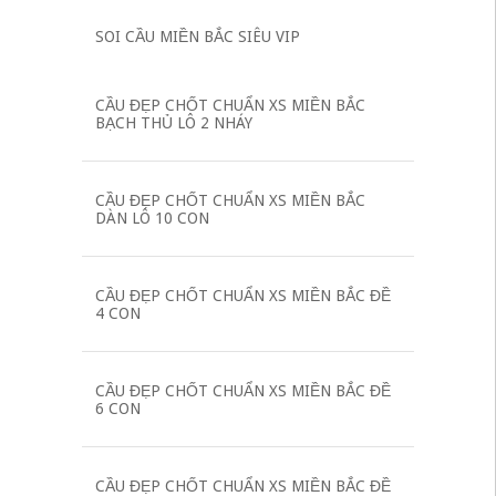
SOI CẦU MIỀN BẮC SIÊU VIP
CẦU ĐẸP CHỐT CHUẨN XS MIỀN BẮC
BẠCH THỦ LÔ 2 NHÁY
CẦU ĐẸP CHỐT CHUẨN XS MIỀN BẮC
DÀN LÔ 10 CON
CẦU ĐẸP CHỐT CHUẨN XS MIỀN BẮC ĐỀ
4 CON
CẦU ĐẸP CHỐT CHUẨN XS MIỀN BẮC ĐỀ
6 CON
CẦU ĐẸP CHỐT CHUẨN XS MIỀN BẮC ĐỀ