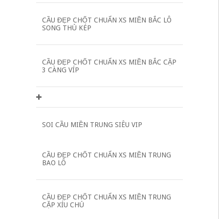
CẦU ĐẸP CHỐT CHUẨN XS MIỀN BẮC LÔ
SONG THỦ KÉP
CẦU ĐẸP CHỐT CHUẨN XS MIỀN BẮC CẶP
3 CÀNG VÍP
SOI CẦU MIỀN TRUNG SIÊU VIP
CẦU ĐẸP CHỐT CHUẨN XS MIỀN TRUNG
BAO LÔ
CẦU ĐẸP CHỐT CHUẨN XS MIỀN TRUNG
CẶP XÍU CHỦ