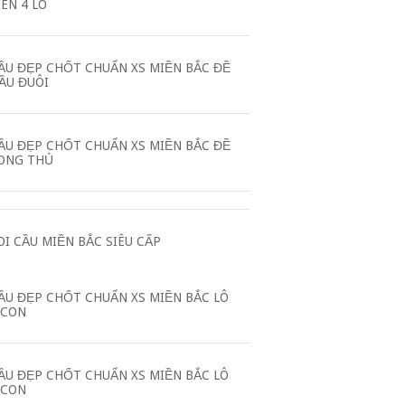
IÊN 4 LÔ
ẦU ĐẸP CHỐT CHUẨN XS MIỀN BẮC ĐỀ
ẦU ĐUÔI
ẦU ĐẸP CHỐT CHUẨN XS MIỀN BẮC ĐỀ
ONG THỦ
OI CẦU MIỀN BẮC SIÊU CẤP
ẦU ĐẸP CHỐT CHUẨN XS MIỀN BẮC LÔ
 CON
ẦU ĐẸP CHỐT CHUẨN XS MIỀN BẮC LÔ
 CON