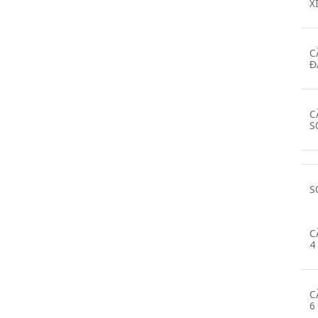
X
C
Đ
C
S
S
C
4
C
6