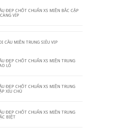
ẦU ĐẸP CHỐT CHUẨN XS MIỀN BẮC CẶP
 CÀNG VÍP
OI CẦU MIỀN TRUNG SIÊU VIP
ẦU ĐẸP CHỐT CHUẨN XS MIỀN TRUNG
AO LÔ
ẦU ĐẸP CHỐT CHUẨN XS MIỀN TRUNG
ẶP XÍU CHỦ
ẦU ĐẸP CHỐT CHUẨN XS MIỀN TRUNG
ẶC BIỆT