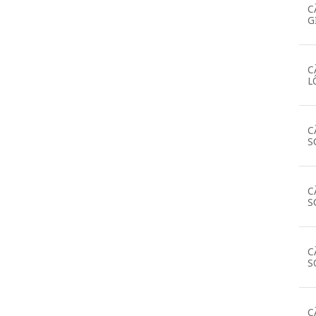
C
G
C
L
C
S
C
S
C
S
C