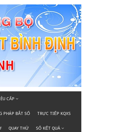
IÊU CẤP
 PHÁP BẮT SỐ
TRỰC TIẾP KQXS
Ơ
QUAY THỬ
SỐ KẾT QUẢ