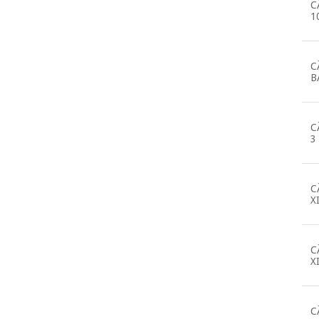
C
1
C
B
C
3
C
X
C
X
C