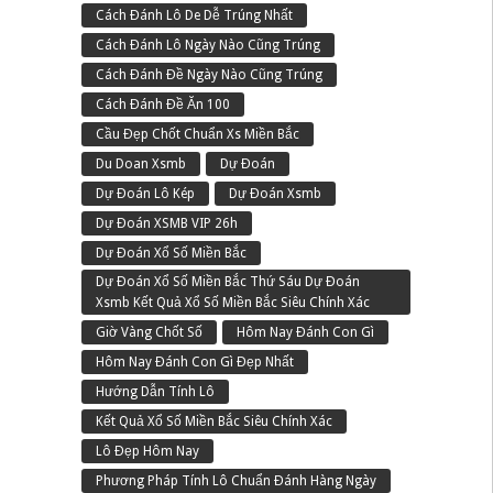
Cách Đánh Lô De Dễ Trúng Nhất
Cách Đánh Lô Ngày Nào Cũng Trúng
Cách Đánh Đề Ngày Nào Cũng Trúng
Cách Đánh Đề Ăn 100
Cầu Đẹp Chốt Chuẩn Xs Miền Bắc
Du Doan Xsmb
Dự Đoán
Dự Đoán Lô Kép
Dự Đoán Xsmb
Dự Đoán XSMB VIP 26h
Dự Đoán Xổ Số Miền Bắc
Dự Đoán Xổ Số Miền Bắc Thứ Sáu Dự Đoán
Xsmb Kết Quả Xổ Số Miền Bắc Siêu Chính Xác
Giờ Vàng Chốt Số
Hôm Nay Đánh Con Gì
Hôm Nay Đánh Con Gì Đẹp Nhất
Hướng Dẫn Tính Lô
Kết Quả Xổ Số Miền Bắc Siêu Chính Xác
Lô Đẹp Hôm Nay
Phương Pháp Tính Lô Chuẩn Đánh Hàng Ngày