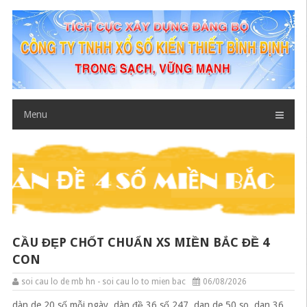
Skip
to
content
Menu
CẦU ĐẸP CHỐT CHUẨN XS MIỀN BẮC ĐỀ 4
CON
soi cau lo de mb hn - soi cau lo to mien bac
06/08/2026
dàn de 20 số mỗi ngày, dàn đề 36 số 247, dan de 50 so, dan 36