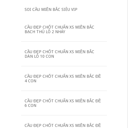
SOI CẦU MIỀN BẮC SIÊU VIP
CẦU ĐẸP CHỐT CHUẨN XS MIỀN BẮC
BẠCH THỦ LÔ 2 NHÁY
CẦU ĐẸP CHỐT CHUẨN XS MIỀN BẮC
DÀN LÔ 10 CON
CẦU ĐẸP CHỐT CHUẨN XS MIỀN BẮC ĐỀ
4 CON
CẦU ĐẸP CHỐT CHUẨN XS MIỀN BẮC ĐỀ
6 CON
CẦU ĐẸP CHỐT CHUẨN XS MIỀN BẮC ĐỀ