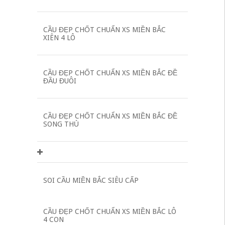
CẦU ĐẸP CHỐT CHUẨN XS MIỀN BẮC
XIÊN 4 LÔ
CẦU ĐẸP CHỐT CHUẨN XS MIỀN BẮC ĐỀ
ĐẦU ĐUÔI
CẦU ĐẸP CHỐT CHUẨN XS MIỀN BẮC ĐỀ
SONG THỦ
SOI CẦU MIỀN BẮC SIÊU CẤP
CẦU ĐẸP CHỐT CHUẨN XS MIỀN BẮC LÔ
4 CON