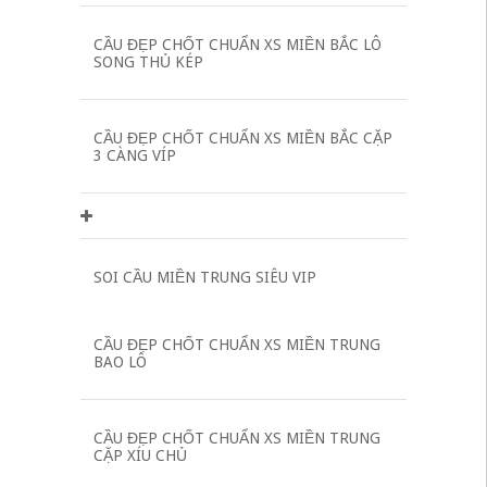
CẦU ĐẸP CHỐT CHUẨN XS MIỀN BẮC LÔ
SONG THỦ KÉP
CẦU ĐẸP CHỐT CHUẨN XS MIỀN BẮC CẶP
3 CÀNG VÍP
SOI CẦU MIỀN TRUNG SIÊU VIP
CẦU ĐẸP CHỐT CHUẨN XS MIỀN TRUNG
BAO LÔ
CẦU ĐẸP CHỐT CHUẨN XS MIỀN TRUNG
CẶP XÍU CHỦ