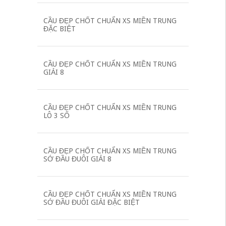
CẦU ĐẸP CHỐT CHUẨN XS MIỀN TRUNG
ĐẶC BIỆT
CẦU ĐẸP CHỐT CHUẨN XS MIỀN TRUNG
GIẢI 8
CẦU ĐẸP CHỐT CHUẨN XS MIỀN TRUNG
LÔ 3 SỐ
CẦU ĐẸP CHỐT CHUẨN XS MIỀN TRUNG
SỚ ĐẦU ĐUÔI GIẢI 8
CẦU ĐẸP CHỐT CHUẨN XS MIỀN TRUNG
SỚ ĐẦU ĐUÔI GIẢI ĐẶC BIỆT