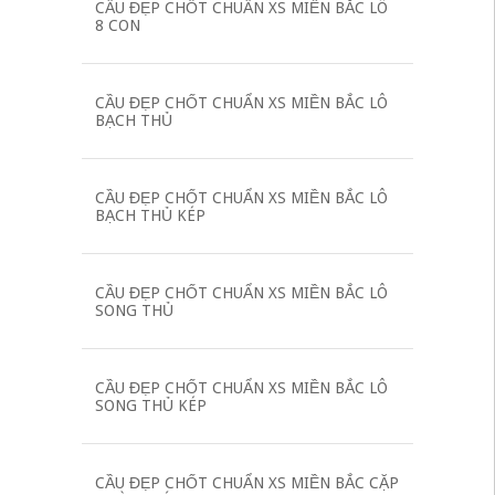
CẦU ĐẸP CHỐT CHUẨN XS MIỀN BẮC LÔ
8 CON
CẦU ĐẸP CHỐT CHUẨN XS MIỀN BẮC LÔ
BẠCH THỦ
CẦU ĐẸP CHỐT CHUẨN XS MIỀN BẮC LÔ
BẠCH THỦ KÉP
CẦU ĐẸP CHỐT CHUẨN XS MIỀN BẮC LÔ
SONG THỦ
CẦU ĐẸP CHỐT CHUẨN XS MIỀN BẮC LÔ
SONG THỦ KÉP
CẦU ĐẸP CHỐT CHUẨN XS MIỀN BẮC CẶP