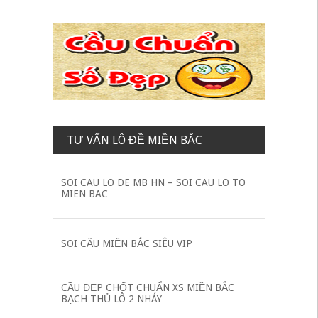
TƯ VẤN LÔ ĐỀ MIỀN BẮC
SOI CAU LO DE MB HN – SOI CAU LO TO
MIEN BAC
SOI CẦU MIỀN BẮC SIÊU VIP
CẦU ĐẸP CHỐT CHUẨN XS MIỀN BẮC
BẠCH THỦ LÔ 2 NHÁY