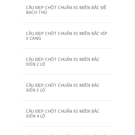
CẦU ĐẸP CHỐT CHUẨN XS MIỀN BẮC ĐỀ
BẠCH THỦ
CẦU ĐẸP CHỐT CHUẨN XS MIỀN BẮC VÍP
3 CÀNG
CẦU ĐẸP CHỐT CHUẨN XS MIỀN BẮC
XIÊN 2 LÔ
CẦU ĐẸP CHỐT CHUẨN XS MIỀN BẮC
XIÊN 3 LÔ
CẦU ĐẸP CHỐT CHUẨN XS MIỀN BẮC
XIÊN 4 LÔ