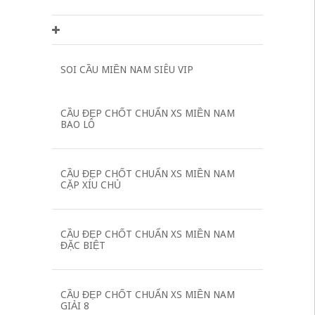
SOI CẦU MIỀN NAM SIÊU VIP
CẦU ĐẸP CHỐT CHUẨN XS MIỀN NAM
BAO LÔ
CẦU ĐẸP CHỐT CHUẨN XS MIỀN NAM
CẶP XÍU CHỦ
CẦU ĐẸP CHỐT CHUẨN XS MIỀN NAM
ĐẶC BIỆT
CẦU ĐẸP CHỐT CHUẨN XS MIỀN NAM
GIẢI 8