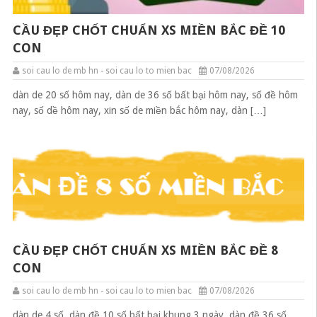
CẦU ĐẸP CHỐT CHUẨN XS MIỀN BẮC ĐỀ 10
CON
soi cau lo de mb hn - soi cau lo to mien bac
07/08/2026
dàn de 20 số hôm nay, dàn de 36 số bất bại hôm nay, số đề hôm
nay, số dề hôm nay, xin số de miền bắc hôm nay, dàn […]
CẦU ĐẸP CHỐT CHUẨN XS MIỀN BẮC ĐỀ 8
CON
soi cau lo de mb hn - soi cau lo to mien bac
07/08/2026
dàn de 4 số, dàn đề 10 số bất bại khung 3 ngày, dàn đề 36 số