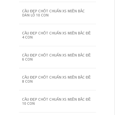
CẦU ĐẸP CHỐT CHUẨN XS MIỀN BẮC
DÀN LÔ 10 CON
CẦU ĐẸP CHỐT CHUẨN XS MIỀN BẮC ĐỀ
4 CON
CẦU ĐẸP CHỐT CHUẨN XS MIỀN BẮC ĐỀ
6 CON
CẦU ĐẸP CHỐT CHUẨN XS MIỀN BẮC ĐỀ
8 CON
CẦU ĐẸP CHỐT CHUẨN XS MIỀN BẮC ĐỀ
10 CON