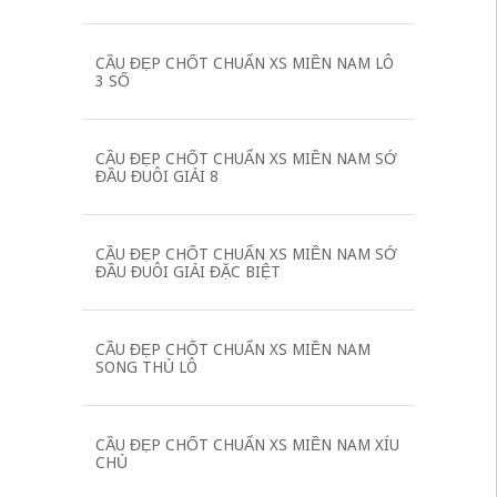
CẦU ĐẸP CHỐT CHUẨN XS MIỀN NAM LÔ
3 SỐ
CẦU ĐẸP CHỐT CHUẨN XS MIỀN NAM SỚ
ĐẦU ĐUÔI GIẢI 8
CẦU ĐẸP CHỐT CHUẨN XS MIỀN NAM SỚ
ĐẦU ĐUÔI GIẢI ĐẶC BIỆT
CẦU ĐẸP CHỐT CHUẨN XS MIỀN NAM
SONG THỦ LÔ
CẦU ĐẸP CHỐT CHUẨN XS MIỀN NAM XÍU
CHỦ