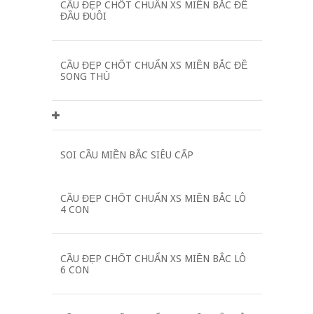
CẦU ĐẸP CHỐT CHUẨN XS MIỀN BẮC ĐỀ
ĐẦU ĐUÔI
CẦU ĐẸP CHỐT CHUẨN XS MIỀN BẮC ĐỀ
SONG THỦ
SOI CẦU MIỀN BẮC SIÊU CẤP
CẦU ĐẸP CHỐT CHUẨN XS MIỀN BẮC LÔ
4 CON
CẦU ĐẸP CHỐT CHUẨN XS MIỀN BẮC LÔ
6 CON