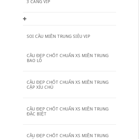
3 CÀNG VÍP
SOI CẦU MIỀN TRUNG SIÊU VIP
CẦU ĐẸP CHỐT CHUẨN XS MIỀN TRUNG
BAO LÔ
CẦU ĐẸP CHỐT CHUẨN XS MIỀN TRUNG
CẶP XÍU CHỦ
CẦU ĐẸP CHỐT CHUẨN XS MIỀN TRUNG
ĐẶC BIỆT
CẦU ĐẸP CHỐT CHUẨN XS MIỀN TRUNG