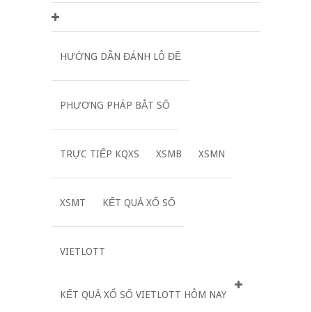
HƯỚNG DẪN ĐÁNH LÔ ĐỀ
PHƯƠNG PHÁP BẮT SỐ
TRỰC TIẾP KQXS
XSMB
XSMN
XSMT
KẾT QUẢ XỔ SỐ
VIETLOTT
KẾT QUẢ XỔ SỐ VIETLOTT HÔM NAY