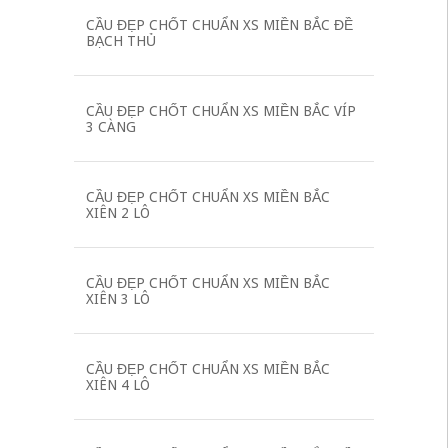
CẦU ĐẸP CHỐT CHUẨN XS MIỀN BẮC ĐỀ
BẠCH THỦ
CẦU ĐẸP CHỐT CHUẨN XS MIỀN BẮC VÍP
3 CÀNG
CẦU ĐẸP CHỐT CHUẨN XS MIỀN BẮC
XIÊN 2 LÔ
CẦU ĐẸP CHỐT CHUẨN XS MIỀN BẮC
XIÊN 3 LÔ
CẦU ĐẸP CHỐT CHUẨN XS MIỀN BẮC
XIÊN 4 LÔ