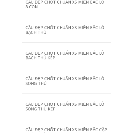
CẦU ĐẸP CHỐT CHUẨN XS MIỀN BẮC LÔ
8 CON
CẦU ĐẸP CHỐT CHUẨN XS MIỀN BẮC LÔ
BẠCH THỦ
CẦU ĐẸP CHỐT CHUẨN XS MIỀN BẮC LÔ
BẠCH THỦ KÉP
CẦU ĐẸP CHỐT CHUẨN XS MIỀN BẮC LÔ
SONG THỦ
CẦU ĐẸP CHỐT CHUẨN XS MIỀN BẮC LÔ
SONG THỦ KÉP
CẦU ĐẸP CHỐT CHUẨN XS MIỀN BẮC CẶP