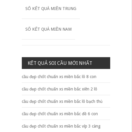
SỐ KẾT QUẢ MIỀN TRUNG
SỐ KẾT QUẢ MIỀN NAM
KẾT QUẢ SOI CẦU MỚI NHẤT
cầu đẹp chốt chuẩn xs miền bắc lô 8 con
cầu đẹp chốt chuẩn xs miền bắc xiên 2 lô
cầu đẹp chốt chuẩn xs miền bắc lô bạch thủ
cầu đẹp chốt chuẩn xs miền bắc đề 6 con
cầu đẹp chốt chuẩn xs miền bắc víp 3 càng