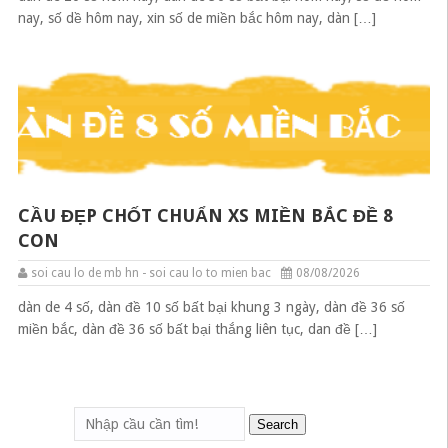
nay, số dề hôm nay, xin số de miền bắc hôm nay, dàn […]
CẦU ĐẸP CHỐT CHUẨN XS MIỀN BẮC ĐỀ 8
CON
soi cau lo de mb hn - soi cau lo to mien bac
08/08/2026
dàn de 4 số, dàn đề 10 số bất bại khung 3 ngày, dàn đề 36 số
miền bắc, dàn đề 36 số bất bại thắng liên tục, dan đề […]
Search