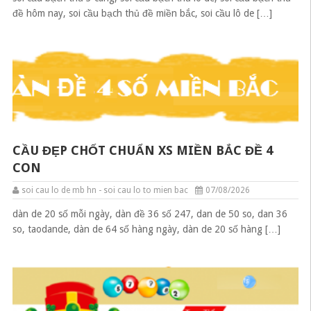
đề hôm nay, soi cầu bạch thủ đề miền bắc, soi cầu lô de […]
CẦU ĐẸP CHỐT CHUẨN XS MIỀN BẮC ĐỀ 4
CON
soi cau lo de mb hn - soi cau lo to mien bac
07/08/2026
dàn de 20 số mỗi ngày, dàn đề 36 số 247, dan de 50 so, dan 36
so, taodande, dàn de 64 số hàng ngày, dàn de 20 số hàng […]