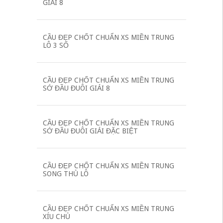
GIẢI 8
CẦU ĐẸP CHỐT CHUẨN XS MIỀN TRUNG
LÔ 3 SỐ
CẦU ĐẸP CHỐT CHUẨN XS MIỀN TRUNG
SỚ ĐẦU ĐUÔI GIẢI 8
CẦU ĐẸP CHỐT CHUẨN XS MIỀN TRUNG
SỚ ĐẦU ĐUÔI GIẢI ĐẶC BIỆT
CẦU ĐẸP CHỐT CHUẨN XS MIỀN TRUNG
SONG THỦ LÔ
CẦU ĐẸP CHỐT CHUẨN XS MIỀN TRUNG
XÍU CHỦ