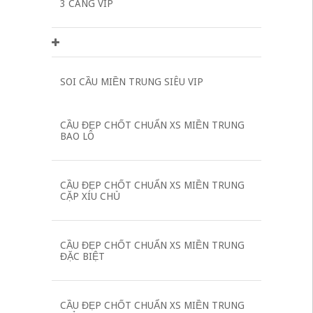
3 CÀNG VÍP
SOI CẦU MIỀN TRUNG SIÊU VIP
CẦU ĐẸP CHỐT CHUẨN XS MIỀN TRUNG
BAO LÔ
CẦU ĐẸP CHỐT CHUẨN XS MIỀN TRUNG
CẶP XÍU CHỦ
CẦU ĐẸP CHỐT CHUẨN XS MIỀN TRUNG
ĐẶC BIỆT
CẦU ĐẸP CHỐT CHUẨN XS MIỀN TRUNG