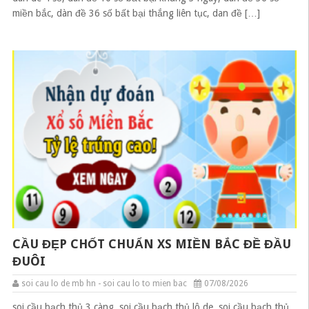
miền bắc, dàn đề 36 số bất bại thắng liên tục, dan đề […]
CẦU ĐẸP CHỐT CHUẨN XS MIỀN BẮC ĐỀ ĐẦU
ĐUÔI
soi cau lo de mb hn - soi cau lo to mien bac
07/08/2026
soi cầu bạch thủ 3 càng, soi cầu bạch thủ lô de, soi cầu bạch thủ