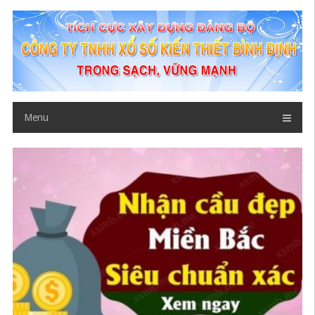
Skip
to
content
Menu