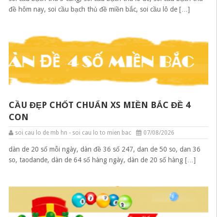
đề hôm nay, soi cầu bạch thủ đề miền bắc, soi cầu lô de […]
CẦU ĐẸP CHỐT CHUẨN XS MIỀN BẮC ĐỀ 4
CON
soi cau lo de mb hn - soi cau lo to mien bac
07/08/2026
dàn de 20 số mỗi ngày, dàn đề 36 số 247, dan de 50 so, dan 36
so, taodande, dàn de 64 số hàng ngày, dàn de 20 số hàng […]