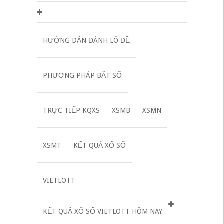
HƯỚNG DẪN ĐÁNH LÔ ĐỀ
PHƯƠNG PHÁP BẮT SỐ
TRỰC TIẾP KQXS
XSMB
XSMN
XSMT
KẾT QUẢ XỔ SỐ
VIETLOTT
KẾT QUẢ XỔ SỐ VIETLOTT HÔM NAY