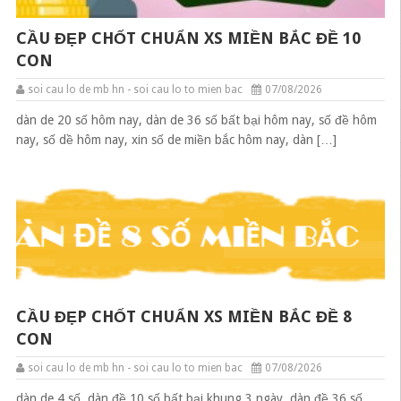
CẦU ĐẸP CHỐT CHUẨN XS MIỀN BẮC ĐỀ 10
CON
soi cau lo de mb hn - soi cau lo to mien bac
07/08/2026
dàn de 20 số hôm nay, dàn de 36 số bất bại hôm nay, số đề hôm
nay, số dề hôm nay, xin số de miền bắc hôm nay, dàn […]
CẦU ĐẸP CHỐT CHUẨN XS MIỀN BẮC ĐỀ 8
CON
soi cau lo de mb hn - soi cau lo to mien bac
07/08/2026
dàn de 4 số, dàn đề 10 số bất bại khung 3 ngày, dàn đề 36 số