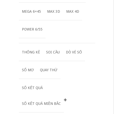
MEGA 6×45
MAX 3D
MAX 4D
POWER 6/55
THỐNG KÊ
SOI CẦU
DÒ VÉ SỐ
SỔ MƠ
QUAY THỬ
SỐ KẾT QUẢ
SỐ KẾT QUẢ MIỀN BẮC