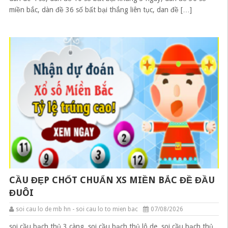
miền bắc, dàn đề 36 số bất bại thắng liên tục, dan đề […]
CẦU ĐẸP CHỐT CHUẨN XS MIỀN BẮC ĐỀ ĐẦU
ĐUÔI
soi cau lo de mb hn - soi cau lo to mien bac
07/08/2026
soi cầu bạch thủ 3 càng, soi cầu bạch thủ lô de, soi cầu bạch thủ