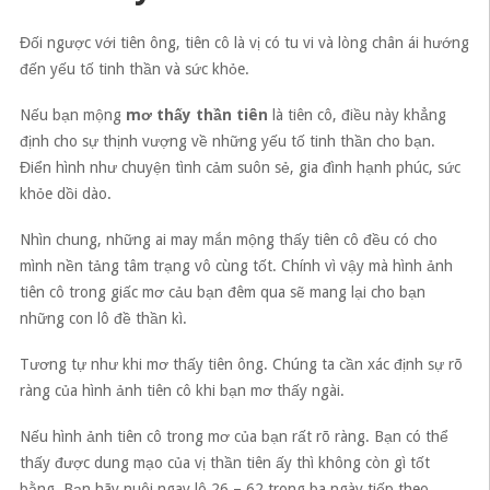
Đối ngược với tiên ông, tiên cô là vị có tu vi và lòng chân ái hướng
đến yếu tố tinh thần và sức khỏe.
Nếu bạn mộng
mơ thấy thần tiên
là tiên cô, điều này khẳng
định cho sự thịnh vượng về những yếu tố tinh thần cho bạn.
Điển hình như chuyện tình cảm suôn sẻ, gia đình hạnh phúc, sức
khỏe dồi dào.
Nhìn chung, những ai may mắn mộng thấy tiên cô đều có cho
mình nền tảng tâm trạng vô cùng tốt. Chính vì vậy mà hình ảnh
tiên cô trong giấc mơ cảu bạn đêm qua sẽ mang lại cho bạn
những con lô đề thần kì.
Tương tự như khi mơ thấy tiên ông. Chúng ta cần xác định sự rõ
ràng của hình ảnh tiên cô khi bạn mơ thấy ngài.
Nếu hình ảnh tiên cô trong mơ của bạn rất rõ ràng. Bạn có thể
thấy được dung mạo của vị thần tiên ấy thì không còn gì tốt
bằng. Bạn hãy nuôi ngay lô 26 – 62 trong ba ngày tiếp theo.