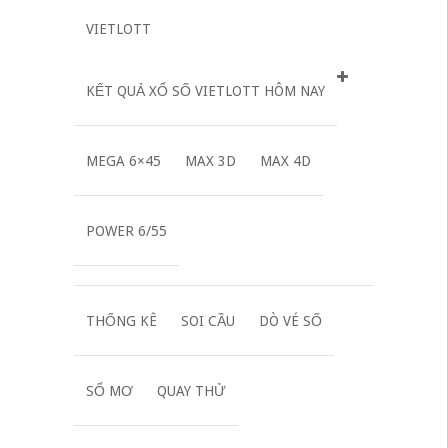
VIETLOTT
KẾT QUẢ XỔ SỐ VIETLOTT HÔM NAY
MEGA 6×45
MAX 3D
MAX 4D
POWER 6/55
THỐNG KÊ
SOI CẦU
DÒ VÉ SỐ
SỔ MƠ
QUAY THỬ