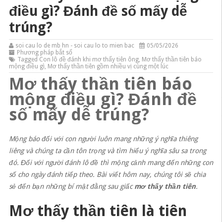
điều gì? Đánh đề số mấy dễ
trúng?
soi cau lo de mb hn - soi cau lo to mien bac
05/05/2026
Phương pháp bắt số
Tagged
Con lô đề đánh khi mơ thấy tiên ông
,
Mơ thấy thần tiên báo
mộng điều gì
,
Mơ thấy thần tiên gồm nhiều vị cùng một lúc
Mơ thấy thần tiên báo
mộng điều gì? Đánh đề
số mấy dễ trúng?
Mộng báo đối với con người luôn mang những ý nghĩa thiêng
liêng và chúng ta cần tôn trọng và tìm hiểu ý nghĩa sâu sa trong
đó. Đối với người đánh lô đề thì mộng cảnh mang đến những con
số cho ngày đánh tiếp theo. Bài viết hôm nay, chúng tôi sẽ chia
sẻ đến bạn những bí mật đằng sau giấc
mơ thấy thần tiên
.
Mơ thấy thần tiên là tiên