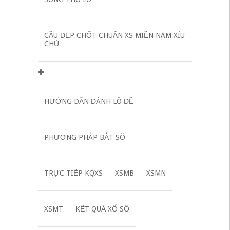
CẦU ĐẸP CHỐT CHUẨN XS MIỀN NAM XÍU
CHỦ
HƯỚNG DẪN ĐÁNH LÔ ĐỀ
PHƯƠNG PHÁP BẮT SỐ
TRỰC TIẾP KQXS
XSMB
XSMN
XSMT
KẾT QUẢ XỔ SỐ