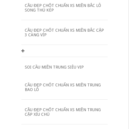
CẦU ĐẸP CHỐT CHUẨN XS MIỀN BẮC LÔ
SONG THỦ KÉP
CẦU ĐẸP CHỐT CHUẨN XS MIỀN BẮC CẶP
3 CÀNG VÍP
SOI CẦU MIỀN TRUNG SIÊU VIP
CẦU ĐẸP CHỐT CHUẨN XS MIỀN TRUNG
BAO LÔ
CẦU ĐẸP CHỐT CHUẨN XS MIỀN TRUNG
CẶP XÍU CHỦ