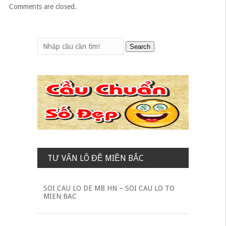
hướng
Comments are closed.
bài
viết
Search
TƯ VẤN LÔ ĐỀ MIỀN BẮC
SOI CAU LO DE MB HN – SOI CAU LO TO
MIEN BAC