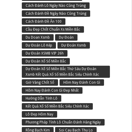
Cách Đánh Lô Ngày Nào Cũng Trúng
Cách Đánh Đề Ngày Nào Cũng Trúng
Cách Đánh Đề Ăn 100
Cầu Đẹp Chốt Chuẩn Xs Miền Bắc
Du Doan Xsmb
Dự Đoán
Dự Đoán Lô Kép
Dự Đoán Xsmb
Dự Đoán XSMB VIP 26h
Dự Đoán Xổ Số Miền Bắc
Dự Đoán Xổ Số Miền Bắc Thứ Sáu Dự Đoán
Xsmb Kết Quả Xổ Số Miền Bắc Siêu Chính Xác
Giờ Vàng Chốt Số
Hôm Nay Đánh Con Gì
Hôm Nay Đánh Con Gì Đẹp Nhất
Hướng Dẫn Tính Lô
Kết Quả Xổ Số Miền Bắc Siêu Chính Xác
Lô Đẹp Hôm Nay
Phương Pháp Tính Lô Chuẩn Đánh Hàng Ngày
Rồng Bạch Kim
Soi Cau Bach Thu Lo