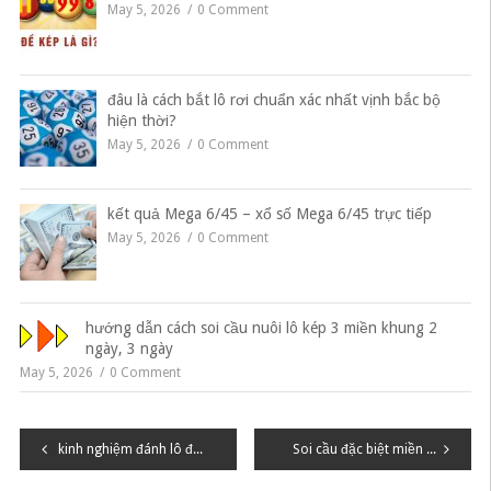
May 5, 2026
0 Comment
đâu là cách bắt lô rơi chuẩn xác nhất vịnh bắc bộ
hiện thời?
May 5, 2026
0 Comment
kết quả Mega 6/45 – xổ số Mega 6/45 trực tiếp
May 5, 2026
0 Comment
hướng dẫn cách soi cầu nuôi lô kép 3 miền khung 2
ngày, 3 ngày
May 5, 2026
0 Comment
Điều
kinh nghiệm đánh lô đề miền Bắc này
Soi cầu đặc biệt miền bắc qua đề chạm 1