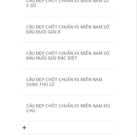
CẦU ĐẸP CHỐT CHUẨN XS MIỀN NAM LÔ
3 SỐ
CẦU ĐẸP CHỐT CHUẨN XS MIỀN NAM SỚ
ĐẦU ĐUÔI GIẢI 8
CẦU ĐẸP CHỐT CHUẨN XS MIỀN NAM SỚ
ĐẦU ĐUÔI GIẢI ĐẶC BIỆT
CẦU ĐẸP CHỐT CHUẨN XS MIỀN NAM
SONG THỦ LÔ
CẦU ĐẸP CHỐT CHUẨN XS MIỀN NAM XÍU
CHỦ