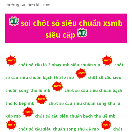
thưởng cao hơn khi chơi.
soi chốt số siêu chuẩn xsmb
siêu cấp
chốt số cầu lô 2 nháy mb siêu chuẩn víp
chốt
số cầu siêu chuẩn bạch thủ lô mb
chốt số cầu siêu
chuẩn song thủ lô mb
chốt số cầu siêu chuẩn bạch
thủ lô kép mb
chốt số cầu siêu chuẩn song thủ lô
kép mb
chốt số cầu siêu chuẩn bạch thủ đề mb
chốt số cầu siêu chuẩn song thủ đề mb
chốt