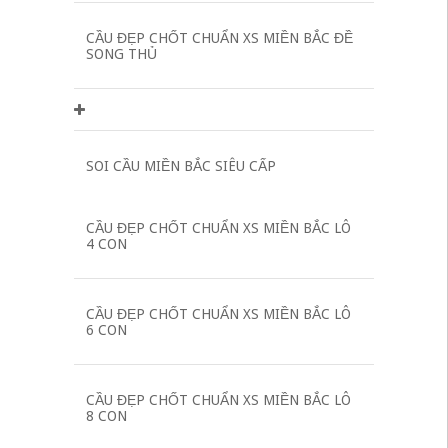
CẦU ĐẸP CHỐT CHUẨN XS MIỀN BẮC ĐỀ
SONG THỦ
SOI CẦU MIỀN BẮC SIÊU CẤP
CẦU ĐẸP CHỐT CHUẨN XS MIỀN BẮC LÔ
4 CON
CẦU ĐẸP CHỐT CHUẨN XS MIỀN BẮC LÔ
6 CON
CẦU ĐẸP CHỐT CHUẨN XS MIỀN BẮC LÔ
8 CON