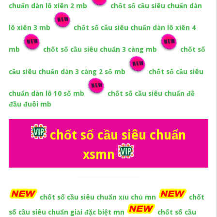
chuẩn dàn lô xiên 2 mb
chốt số cầu siêu chuẩn dàn
lô xiên 3 mb
chốt số cầu siêu chuẩn dàn lô xiên 4
mb
chốt số cầu siêu chuẩn 3 càng mb
chốt số
cầu siêu chuẩn dàn 3 càng 2 số mb
chốt số cầu siêu
chuẩn dàn lô 10 số mb
chốt số cầu siêu chuẩn đề
đầu đuôi mb
chốt số cầu siêu chuẩn
xsmn
chốt số cầu siêu chuẩn xỉu chủ mn
chốt
số cầu siêu chuẩn giải đặc biệt mn
chốt số cầu