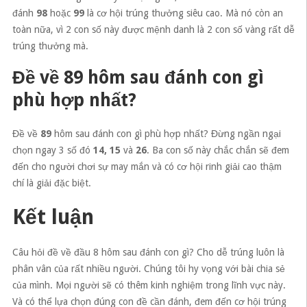
đánh
98
hoặc
99
là cơ hội trúng thưởng siêu cao. Mà nó còn an
toàn nữa, vì 2 con số này được mệnh danh là 2 con số vàng rất dễ
trúng thưởng mà.
Đề về 89 hôm sau đánh con gì
phù hợp nhất?
Đề về
89
hôm sau đánh con gì phù hợp nhất? Đừng ngần ngại
chọn ngay 3 số đó
14,
15
và
26
. Ba con số này chắc chắn sẽ đem
đến cho người chơi sự may mắn và có cơ hội rinh giải cao thậm
chí là giải đặc biệt.
Kết luận
Câu hỏi đề về đầu 8 hôm sau đánh con gì? Cho dễ trúng luôn là
phân vân của rất nhiều người. Chúng tôi hy vọng với bài chia sẻ
của mình. Mọi người sẽ có thêm kinh nghiệm trong lĩnh vực này.
Và có thể lựa chọn đúng con đề cần đánh, đem đến cơ hội trúng