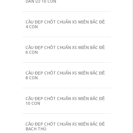
DÀN LÔ 10 CON
CẦU ĐẸP CHỐT CHUẨN XS MIỀN BẮC ĐỀ
4 CON
CẦU ĐẸP CHỐT CHUẨN XS MIỀN BẮC ĐỀ
6 CON
CẦU ĐẸP CHỐT CHUẨN XS MIỀN BẮC ĐỀ
8 CON
CẦU ĐẸP CHỐT CHUẨN XS MIỀN BẮC ĐỀ
10 CON
CẦU ĐẸP CHỐT CHUẨN XS MIỀN BẮC ĐỀ
BẠCH THỦ