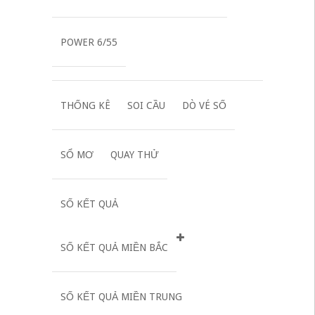
POWER 6/55
THỐNG KÊ
SOI CẦU
DÒ VÉ SỐ
SỔ MƠ
QUAY THỬ
SỐ KẾT QUẢ
SỐ KẾT QUẢ MIỀN BẮC
SỐ KẾT QUẢ MIỀN TRUNG