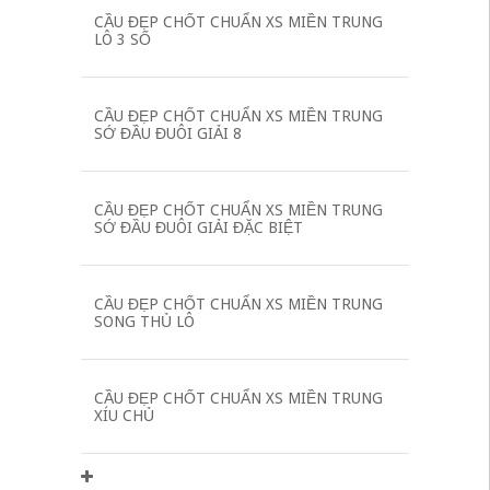
CẦU ĐẸP CHỐT CHUẨN XS MIỀN TRUNG
LÔ 3 SỐ
CẦU ĐẸP CHỐT CHUẨN XS MIỀN TRUNG
SỚ ĐẦU ĐUÔI GIẢI 8
CẦU ĐẸP CHỐT CHUẨN XS MIỀN TRUNG
SỚ ĐẦU ĐUÔI GIẢI ĐẶC BIỆT
CẦU ĐẸP CHỐT CHUẨN XS MIỀN TRUNG
SONG THỦ LÔ
CẦU ĐẸP CHỐT CHUẨN XS MIỀN TRUNG
XÍU CHỦ