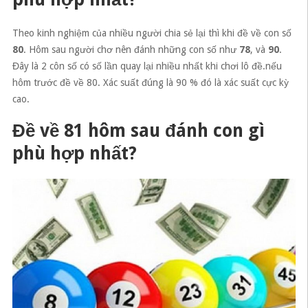
Theo kinh nghiệm của nhiều người chia sẻ lại thì khi đề về con số
80
. Hôm sau người chơ nên đánh những con số như
78
, và
90
.
Đây là 2 côn số có số lần quay lại nhiều nhất khi chơi lô đề.nếu
hôm trước đề về 80. Xác suất đúng là 90 % đó là xác suất cực kỳ
cao.
Đề về 81 hôm sau đánh con gì
phù hợp nhất?