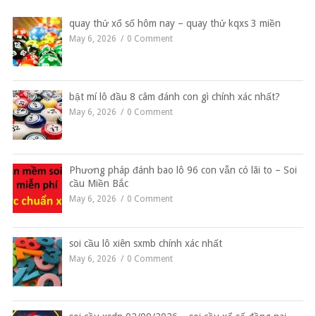
quay thử xổ số hôm nay – quay thử kqxs 3 miền
May 6, 2026
0 Comment
bật mí lô đầu 8 câm đánh con gì chính xác nhất?
May 6, 2026
0 Comment
Phương pháp đánh bao lô 96 con vẫn có lãi to – Soi
cầu Miền Bắc
May 6, 2026
0 Comment
soi cầu lô xiên sxmb chính xác nhất
May 6, 2026
0 Comment