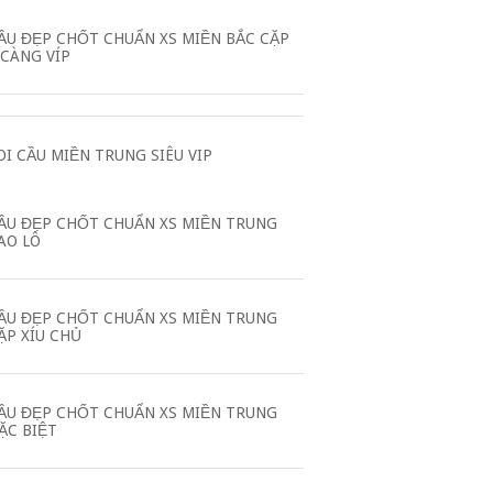
ẦU ĐẸP CHỐT CHUẨN XS MIỀN BẮC CẶP
 CÀNG VÍP
OI CẦU MIỀN TRUNG SIÊU VIP
ẦU ĐẸP CHỐT CHUẨN XS MIỀN TRUNG
AO LÔ
ẦU ĐẸP CHỐT CHUẨN XS MIỀN TRUNG
ẶP XÍU CHỦ
ẦU ĐẸP CHỐT CHUẨN XS MIỀN TRUNG
ẶC BIỆT