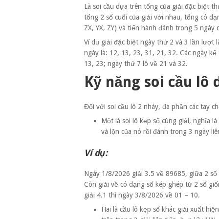
Là soi cầu dựa trên tổng của giải đặc biệt t
tổng 2 số cuối của giải với nhau, tổng có 
ZX, YX, ZY) và tiến hành đánh trong 5 ngày 
Ví dụ giải đặc biệt ngày thứ 2 và 3 lần lượt
ngày là: 12, 13, 23, 31, 21, 32. Các ngày kế
13, 23; ngày thứ 7 lô về 21 và 32.
Kỹ năng soi cầu lô 
Đối với
soi cầu lô 2 nháy
, đa phần các tay c
Một là soi lô kẹp số cùng giải, nghĩa 
và lộn của nó rồi đánh trong 3 ngày liê
Ví dụ:
Ngày 1/8/2026 giải 3.5 về 89685, giữa 2 số
Còn giải về có dạng số kép ghép từ 2 số gi
giải 4.1 thì ngày 3/8/2026 về 01 – 10.
Hai là cầu lô kẹp số khác giải xuất 