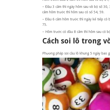
– Đầu 3 câm thì ngày hôm sau về bộ số 30, 
câm hôm trước thì hôm sau có số 54, 59.
– Đầu 6 câm hôm trước thì ngày kế tiếp có b
75.
– Hôm trước có đầu 8 câm thì hôm sau có bộ
Cách soi lô trong 
Phương pháp
soi cầu lô khung 5 ngày
bao 