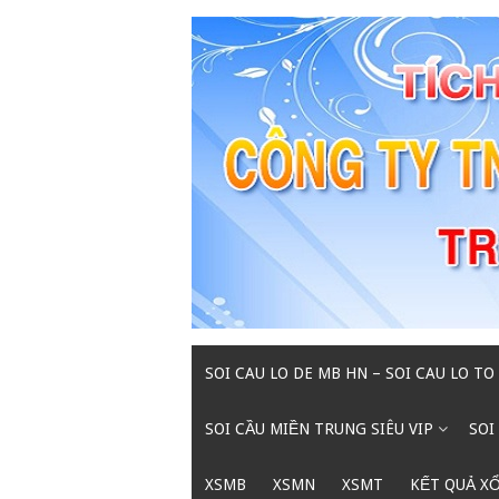
Skip
to
content
SOI CAU LO DE MB HN – SOI CAU LO TO
SOI CẦU MIỀN TRUNG SIÊU VIP
SOI
XSMB
XSMN
XSMT
KẾT QUẢ X