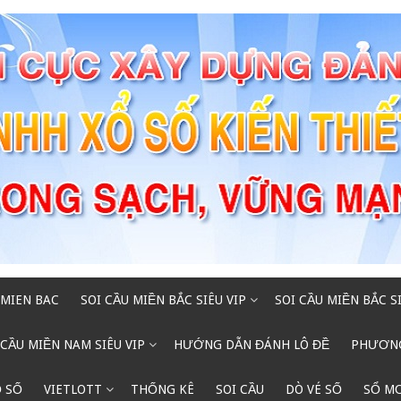
 MIEN BAC
SOI CẦU MIỀN BẮC SIÊU VIP
SOI CẦU MIỀN BẮC S
 CẦU MIỀN NAM SIÊU VIP
HƯỚNG DẪN ĐÁNH LÔ ĐỀ
PHƯƠNG
Ổ SỐ
VIETLOTT
THỐNG KÊ
SOI CẦU
DÒ VÉ SỐ
SỔ M