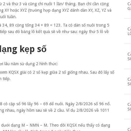
hứ 2 và thứ 3 và cũng chỉ nuôi 1 lần/ tháng. Bạn chỉ cần cộng
C
G
dạng XY hoặc XYZ (trường hợp dạng XYZ đánh dàn XY, XZ, YZ và
cuối tuần.
 là 34, 89 cộng tổng 34 + 89 = 123. Ta có dàn số nuôi trong 5
C
 tiếp sau đó bảng lô kết quả sẽ về như sau: ngày thứ 5 lô về
L
dạng kẹp số
C
S
hơi lâu năm sử dụng 2 hình thức:
là xem KQSX giải có 2 số kẹp giữa 2 số giống nhau. Sau đó lấy số
n tiếp.
C
S
 8 có cặp số 96 lấy 96 – 69 để nuôi. Ngày 2/8/2026 số 96 nổ.
C
S
ống nhau, ngày hôm sau sẽ về 2 cầu. Ví dụ 2/8/2026 về 1011
hiện dưới dạng M – NMN – M. Theo dõi KQSX nếu thấy có dạng
C