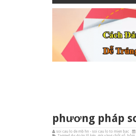
phương pháp so
soi cau lo de mb hn - soi cau lo to mien bac
Tagged
dự đoán lô kép
,
giờ vàng chốt số
,
hôm 