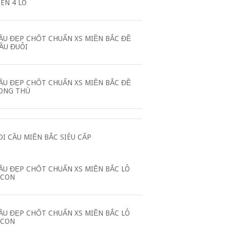
IÊN 4 LÔ
ẦU ĐẸP CHỐT CHUẨN XS MIỀN BẮC ĐỀ
ẦU ĐUÔI
ẦU ĐẸP CHỐT CHUẨN XS MIỀN BẮC ĐỀ
ONG THỦ
OI CẦU MIỀN BẮC SIÊU CẤP
ẦU ĐẸP CHỐT CHUẨN XS MIỀN BẮC LÔ
 CON
ẦU ĐẸP CHỐT CHUẨN XS MIỀN BẮC LÔ
 CON