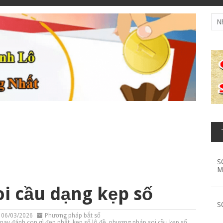
S
M
i cầu dạng kẹp số
S
06/03/2026
Phương pháp bắt số
nay đánh con gì đẹp nhất
,
kẹp số lô đề
,
phương pháp soi cầu kẹp số
,