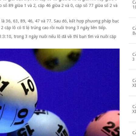
C
ặp số 89 giữa 1 và 2, cặp 46 giữa 2 và 0, cặp số 77 giữa số 2 và
1
p là 36, 63, 89, 46, 47 và 77. Sau đó, kết hợp phương pháp bạc
2 cặp lô có tỉ lệ trúng cao rồi nuôi trong 3 ngày liên tiếp.
C
B
 1:3:10, trong 3 ngày nuôi nếu lô đã về thì bạn tìm và nuôi cặp
C
3
C
X
C
X
C