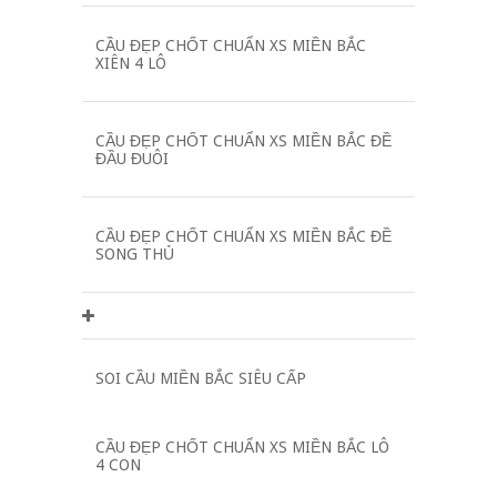
CẦU ĐẸP CHỐT CHUẨN XS MIỀN BẮC
XIÊN 4 LÔ
CẦU ĐẸP CHỐT CHUẨN XS MIỀN BẮC ĐỀ
ĐẦU ĐUÔI
CẦU ĐẸP CHỐT CHUẨN XS MIỀN BẮC ĐỀ
SONG THỦ
SOI CẦU MIỀN BẮC SIÊU CẤP
CẦU ĐẸP CHỐT CHUẨN XS MIỀN BẮC LÔ
4 CON