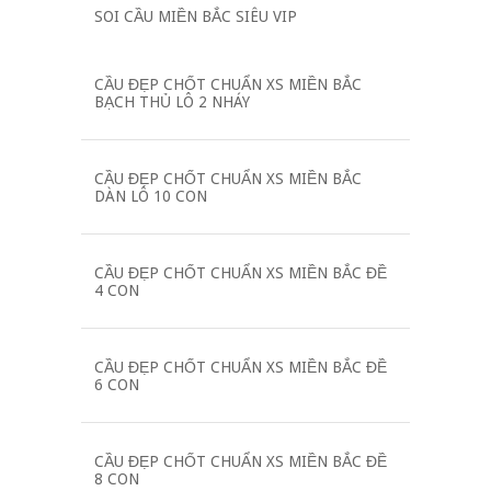
SOI CẦU MIỀN BẮC SIÊU VIP
CẦU ĐẸP CHỐT CHUẨN XS MIỀN BẮC
BẠCH THỦ LÔ 2 NHÁY
CẦU ĐẸP CHỐT CHUẨN XS MIỀN BẮC
DÀN LÔ 10 CON
CẦU ĐẸP CHỐT CHUẨN XS MIỀN BẮC ĐỀ
4 CON
CẦU ĐẸP CHỐT CHUẨN XS MIỀN BẮC ĐỀ
6 CON
CẦU ĐẸP CHỐT CHUẨN XS MIỀN BẮC ĐỀ
8 CON