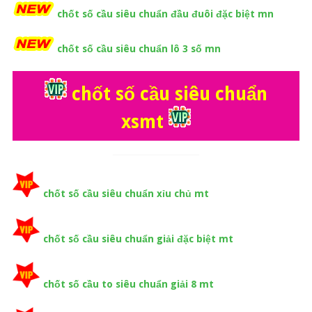
chốt số cầu siêu chuẩn đầu đuôi đặc biệt mn
chốt số cầu siêu chuẩn lô 3 số mn
chốt số cầu siêu chuẩn
xsmt
chốt số cầu siêu chuẩn xỉu chủ mt
chốt số cầu siêu chuẩn giải đặc biệt mt
chốt số cầu to siêu chuẩn giải 8 mt