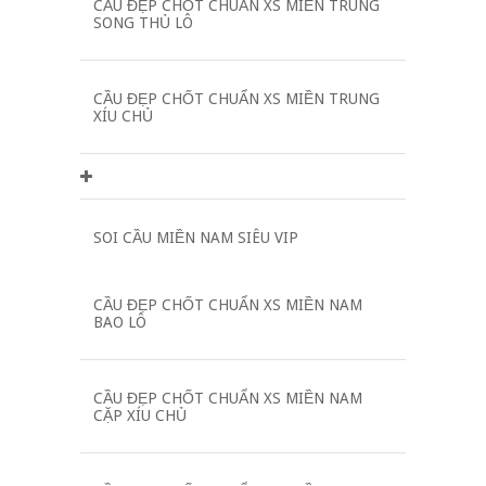
CẦU ĐẸP CHỐT CHUẨN XS MIỀN TRUNG
SONG THỦ LÔ
CẦU ĐẸP CHỐT CHUẨN XS MIỀN TRUNG
XÍU CHỦ
SOI CẦU MIỀN NAM SIÊU VIP
CẦU ĐẸP CHỐT CHUẨN XS MIỀN NAM
BAO LÔ
CẦU ĐẸP CHỐT CHUẨN XS MIỀN NAM
CẶP XÍU CHỦ