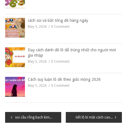
cách soi và bắt tổng đề hàng ngày
May 5, 2026
0 Comment
Dạy cách đánh đề lô dễ trúng nhất cho người mới
gia nhập
May 5, 2026
0 Comment
Cách suy luận lô đề theo giấc mộng 2026
May 5, 2026
0 Comment
Điều
soi cầu rồng bạch kim 18/09/2026 – cầu lô nhiều người chơi nhất hôm nay
tiết lộ bí mật cách cao thủ bắt lô theo ngày hiệu quả