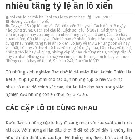
nhiều tăng tỷ lệ ăn lô xiên
soi cau lo de mb hn - soi cau lo to mien bac
05/05/2026
Hướng dẫn đánh lô đề
Tagged
15 cặp lô hay về
,
Các cặp xiên 3 hay về
,
Cách đánh lô ngày
nào cũng trúng
,
Cách soi cầu lô
,
Cách soi cầu lô 2021
,
Cách tính lô
chuẩn
,
cặp lô hay về cùng nhau nhiều tăng tỷ lệ ăn lô xiên
,
Cầu lô chạy
quanh năm
,
Cầu lô hay về
,
Dàn lô hay về nhất
,
lô đẹp hôm nay
,
lô hay về
cùng nhau nhiều tăng tỷ lệ ăn lô xiên
,
Lô hay về thứ 2 Những con đề hay
về nhất
,
Lô hay về thứ 4
,
Lô hay về trong 10 ngày qua
,
Lô to hay về thứ 4
,
những cặp lô hay về cùng
,
những cặp lô hay về cùng nhau
,
Những cặp lô
hay về nhất
,
Những con lô hay về cùng nhau
,
Những con lô hay về thứ 5
,
Những con lô hay về thứ 6
,
Soi cầu 247
,
Soi cầu lô VIP
Từ những kinh nghiệm Bạc nhớ lô đề miền Bắc, Admin Thiên Hạ
Bet sẽ tiếp tục bật mí cho các bạn những cặp lô hay về cùng
nhau có mức độ chính xác cao, thuận tiện cho bạn trong việc
nghiên cứu những con số chơi lô đề xổ số.
CÁC CẶP LÔ ĐI CÙNG NHAU
Dưới đây là những cặp lô hay đi cùng nhau với xác suất chính xác
rất cao. Với những ai lần đầu chơi lô đề xổ số thì đây là thông tin
hữu ích cần thiết cho các bạn. Để thắng lớn, đừng bỏ qua những