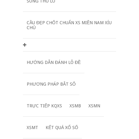
SONG THỦ LÔ
CẦU ĐẸP CHỐT CHUẨN XS MIỀN NAM XÍU
CHỦ
HƯỚNG DẪN ĐÁNH LÔ ĐỀ
PHƯƠNG PHÁP BẮT SỐ
TRỰC TIẾP KQXS
XSMB
XSMN
XSMT
KẾT QUẢ XỔ SỐ