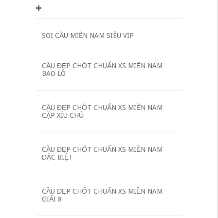
SOI CẦU MIỀN NAM SIÊU VIP
CẦU ĐẸP CHỐT CHUẨN XS MIỀN NAM
BAO LÔ
CẦU ĐẸP CHỐT CHUẨN XS MIỀN NAM
CẶP XÍU CHỦ
CẦU ĐẸP CHỐT CHUẨN XS MIỀN NAM
ĐẶC BIỆT
CẦU ĐẸP CHỐT CHUẨN XS MIỀN NAM
GIẢI 8