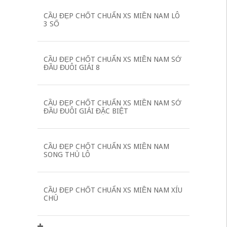
CẦU ĐẸP CHỐT CHUẨN XS MIỀN NAM LÔ
3 SỐ
CẦU ĐẸP CHỐT CHUẨN XS MIỀN NAM SỚ
ĐẦU ĐUÔI GIẢI 8
CẦU ĐẸP CHỐT CHUẨN XS MIỀN NAM SỚ
ĐẦU ĐUÔI GIẢI ĐẶC BIỆT
CẦU ĐẸP CHỐT CHUẨN XS MIỀN NAM
SONG THỦ LÔ
CẦU ĐẸP CHỐT CHUẨN XS MIỀN NAM XÍU
CHỦ