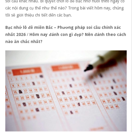
soi cầu khác nhau. Bí quyết chơi lô đề bạc nhớ nuôi theo ngày có
các nội dung cụ thể như thế nào? Trong bài viết hôm nay, chúng
tôi sẽ giới thiệu chi tiết đến các bạn.
Bạc nhớ lô đề miền Bắc – Phương pháp soi cầu chính xác
nhất 2026
/
Hôm nay đánh con gì đẹp? Nên đánh theo cách
nào ăn chắc nhất?