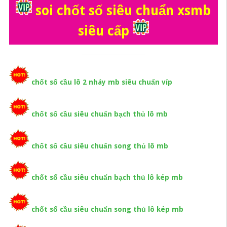
soi chốt số siêu chuẩn xsmb
siêu cấp
chốt số cầu lô 2 nháy mb siêu chuẩn víp
chốt số cầu siêu chuẩn bạch thủ lô mb
chốt số cầu siêu chuẩn song thủ lô mb
chốt số cầu siêu chuẩn bạch thủ lô kép mb
chốt số cầu siêu chuẩn song thủ lô kép mb