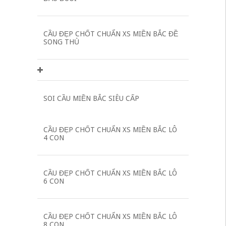
CẦU ĐẸP CHỐT CHUẨN XS MIỀN BẮC ĐỀ
SONG THỦ
SOI CẦU MIỀN BẮC SIÊU CẤP
CẦU ĐẸP CHỐT CHUẨN XS MIỀN BẮC LÔ
4 CON
CẦU ĐẸP CHỐT CHUẨN XS MIỀN BẮC LÔ
6 CON
CẦU ĐẸP CHỐT CHUẨN XS MIỀN BẮC LÔ
8 CON