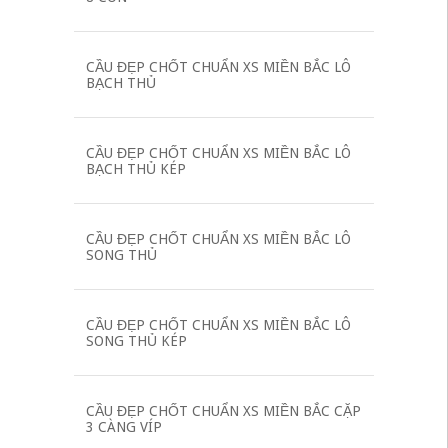
CẦU ĐẸP CHỐT CHUẨN XS MIỀN BẮC LÔ
BẠCH THỦ
CẦU ĐẸP CHỐT CHUẨN XS MIỀN BẮC LÔ
BẠCH THỦ KÉP
CẦU ĐẸP CHỐT CHUẨN XS MIỀN BẮC LÔ
SONG THỦ
CẦU ĐẸP CHỐT CHUẨN XS MIỀN BẮC LÔ
SONG THỦ KÉP
CẦU ĐẸP CHỐT CHUẨN XS MIỀN BẮC CẶP
3 CÀNG VÍP