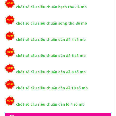
chốt số cầu siêu chuẩn bạch thủ đề mb
chốt số cầu siêu chuẩn song thủ đề mb
chốt số cầu siêu chuẩn dàn đề 4 số mb
chốt số cầu siêu chuẩn dàn đề 6 số mb
chốt số cầu siêu chuẩn dàn đề 8 số mb
chốt số cầu siêu chuẩn dàn đề 10 số mb
chốt số cầu siêu chuẩn dàn lô 4 số mb