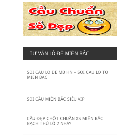
TƯ VẤN LÔ ĐỀ MIỀN BẮC
SOI CAU LO DE MB HN – SOI CAU LO TO
MIEN BAC
SOI CẦU MIỀN BẮC SIÊU VIP
CẦU ĐẸP CHỐT CHUẨN XS MIỀN BẮC
BẠCH THỦ LÔ 2 NHÁY