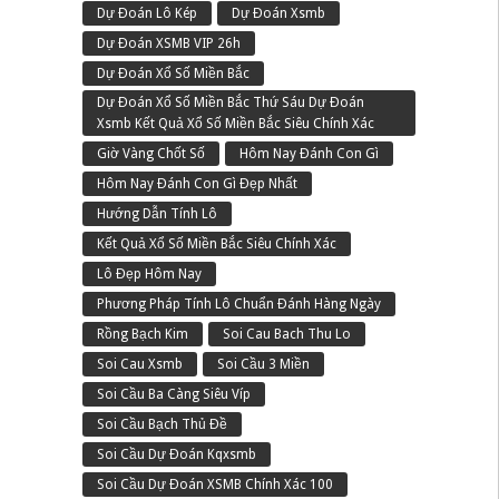
Dự Đoán Lô Kép
Dự Đoán Xsmb
Dự Đoán XSMB VIP 26h
Dự Đoán Xổ Số Miền Bắc
Dự Đoán Xổ Số Miền Bắc Thứ Sáu Dự Đoán
Xsmb Kết Quả Xổ Số Miền Bắc Siêu Chính Xác
Giờ Vàng Chốt Số
Hôm Nay Đánh Con Gì
Hôm Nay Đánh Con Gì Đẹp Nhất
Hướng Dẫn Tính Lô
Kết Quả Xổ Số Miền Bắc Siêu Chính Xác
Lô Đẹp Hôm Nay
Phương Pháp Tính Lô Chuẩn Đánh Hàng Ngày
Rồng Bạch Kim
Soi Cau Bach Thu Lo
Soi Cau Xsmb
Soi Cầu 3 Miền
Soi Cầu Ba Càng Siêu Víp
Soi Cầu Bạch Thủ Đề
Soi Cầu Dự Đoán Kqxsmb
Soi Cầu Dự Đoán XSMB Chính Xác 100