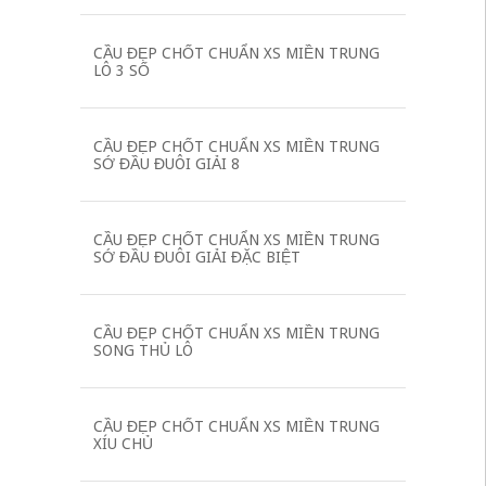
CẦU ĐẸP CHỐT CHUẨN XS MIỀN TRUNG
LÔ 3 SỐ
CẦU ĐẸP CHỐT CHUẨN XS MIỀN TRUNG
SỚ ĐẦU ĐUÔI GIẢI 8
CẦU ĐẸP CHỐT CHUẨN XS MIỀN TRUNG
SỚ ĐẦU ĐUÔI GIẢI ĐẶC BIỆT
CẦU ĐẸP CHỐT CHUẨN XS MIỀN TRUNG
SONG THỦ LÔ
CẦU ĐẸP CHỐT CHUẨN XS MIỀN TRUNG
XÍU CHỦ