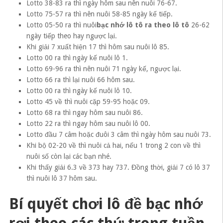
Lotto 38-83 ra thì ngày hôm sau nên nuôi 76-67.
Lotto 75-57 ra thì nên nuôi 58-85 ngày kế tiếp.
Lotto 05-50 ra thì nuôi
bạc nhớ lô tô ra theo lô tô
26-62
ngày tiếp theo hay ngược lại.
Khi giải 7 xuất hiện 17 thì hôm sau nuôi lô 85.
Lotto 00 ra thì ngày kế nuôi lô 1.
Lotto 69-96 ra thì nên nuôi 71 ngày kế, ngược lại.
Lotto 66 ra thì lại nuôi 66 hôm sau.
Lotto 00 ra thì ngày kế nuôi lô 10.
Lotto 45 về thì nuôi cặp 59-95 hoặc 09.
Lotto 68 ra thì ngay hôm sau nuôi 86.
Lotto 22 ra thì ngay hôm sau nuôi lô 00.
Lotto đầu 7 câm hoặc đuôi 3 câm thì ngày hôm sau nuôi 73.
Khi bộ 02-20 về thì nuôi cả hai, nếu 1 trong 2 con về thì
nuôi số còn lại các bạn nhé.
Khi thấy giải 6.3 về 373 hay 737. Đồng thời, giải 7 có lô 37
thì nuôi lô 37 hôm sau.
Bí quyết chơi lô đề bạc nhớ