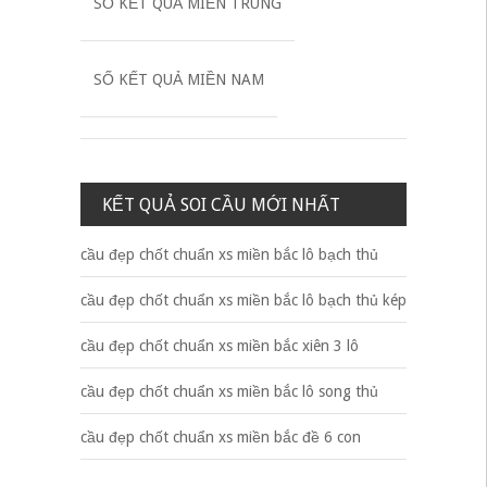
SỐ KẾT QUẢ MIỀN TRUNG
SỐ KẾT QUẢ MIỀN NAM
KẾT QUẢ SOI CẦU MỚI NHẤT
cầu đẹp chốt chuẩn xs miền bắc lô bạch thủ
cầu đẹp chốt chuẩn xs miền bắc lô bạch thủ kép
cầu đẹp chốt chuẩn xs miền bắc xiên 3 lô
cầu đẹp chốt chuẩn xs miền bắc lô song thủ
cầu đẹp chốt chuẩn xs miền bắc đề 6 con