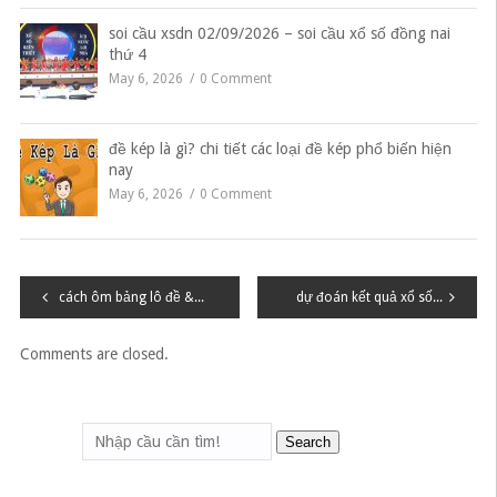
soi cầu xsdn 02/09/2026 – soi cầu xổ số đồng nai
thứ 4
May 6, 2026
0 Comment
đề kép là gì? chi tiết các loại đề kép phổ biến hiện
nay
May 6, 2026
0 Comment
Điều
cách ôm bảng lô đề & 2 kinh nghiệm bạc tỷ của các chủ thầu đề
dự đoán kết quả xổ số miền bắc ngày 5/11/2026 thứ 6 hôm nay
hướng
Comments are closed.
bài
viết
Search