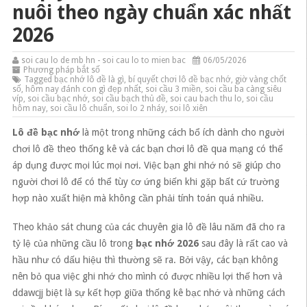
nuôi theo ngày chuẩn xác nhất
2026
soi cau lo de mb hn - soi cau lo to mien bac
06/05/2026
Phương pháp bắt số
Tagged
bạc nhớ lô đề là gì
,
bí quyết chơi lô đề bạc nhớ
,
giờ vàng chốt
số
,
hôm nay đánh con gì đẹp nhất
,
soi cầu 3 miền
,
soi cầu ba càng siêu
víp
,
soi cầu bạc nhớ
,
soi cầu bạch thủ đề
,
soi cau bach thu lo
,
soi cầu
hôm nay
,
soi cầu lô chuẩn
,
soi lo 2 nháy
,
soi lô xiên
Lô đề bạc nhớ
là một trong những cách bổ ích dành cho người
chơi lô đề theo thống kê và các bạn chơi lô đề qua mạng có thể
áp dụng được mọi lúc mọi nơi. Việc bạn ghi nhớ nó sẽ giúp cho
người chơi lô để có thể tùy cơ ứng biến khi gặp bất cứ trường
hợp nào xuất hiện mà không cần phải tính toán quá nhiều.
Theo khảo sát chung của các chuyên gia lô đề lâu năm đã cho ra
tỷ lệ của những cầu lô trong
bạc nhớ 2026
sau đây là rất cao và
hầu như có dấu hiệu thì thường sẽ ra. Bởi vậy, các bạn không
nên bỏ qua việc ghi nhớ cho mình có được nhiều lợi thế hơn và
ddawcjj biệt là sự kết hợp giữa thống kê bạc nhớ và những cách