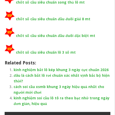
chốt số cầu siêu chuẩn song thủ lô mt
chốt số cầu siêu chuẩn đầu đuôi giải 8 mt
chốt số cầu siêu chuẩn đầu đuôi đặc biệt mt
chốt số cầu siêu chuẩn lô 3 số mt
Related Posts:
kinh nghiệm bắt lô kép khung 3 ngày cực chuẩn 2026
đâu là cách bắt lô rơi chuẩn xác nhất vịnh bắc bộ hiện
thời?
cách soi cầu xsmb khung 3 ngày hiệu quả nhất cho
người mới chơi
kinh nghiệm soi cầu lô tô ra theo bạc nhớ trong ngày
đơn giản, hiệu quả