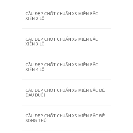
CẦU ĐẸP CHỐT CHUẨN XS MIỀN BẮC
XIÊN 2 LÔ
CẦU ĐẸP CHỐT CHUẨN XS MIỀN BẮC
XIÊN 3 LÔ
CẦU ĐẸP CHỐT CHUẨN XS MIỀN BẮC
XIÊN 4 LÔ
CẦU ĐẸP CHỐT CHUẨN XS MIỀN BẮC ĐỀ
ĐẦU ĐUÔI
CẦU ĐẸP CHỐT CHUẨN XS MIỀN BẮC ĐỀ
SONG THỦ