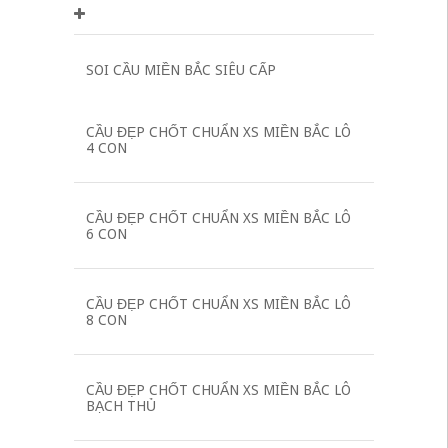
SOI CẦU MIỀN BẮC SIÊU CẤP
CẦU ĐẸP CHỐT CHUẨN XS MIỀN BẮC LÔ
4 CON
CẦU ĐẸP CHỐT CHUẨN XS MIỀN BẮC LÔ
6 CON
CẦU ĐẸP CHỐT CHUẨN XS MIỀN BẮC LÔ
8 CON
CẦU ĐẸP CHỐT CHUẨN XS MIỀN BẮC LÔ
BẠCH THỦ