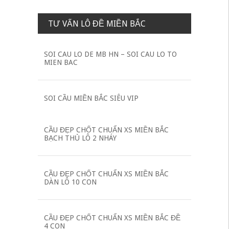
TƯ VẤN LÔ ĐỀ MIỀN BẮC
SOI CAU LO DE MB HN – SOI CAU LO TO
MIEN BAC
SOI CẦU MIỀN BẮC SIÊU VIP
CẦU ĐẸP CHỐT CHUẨN XS MIỀN BẮC
BẠCH THỦ LÔ 2 NHÁY
CẦU ĐẸP CHỐT CHUẨN XS MIỀN BẮC
DÀN LÔ 10 CON
CẦU ĐẸP CHỐT CHUẨN XS MIỀN BẮC ĐỀ
4 CON