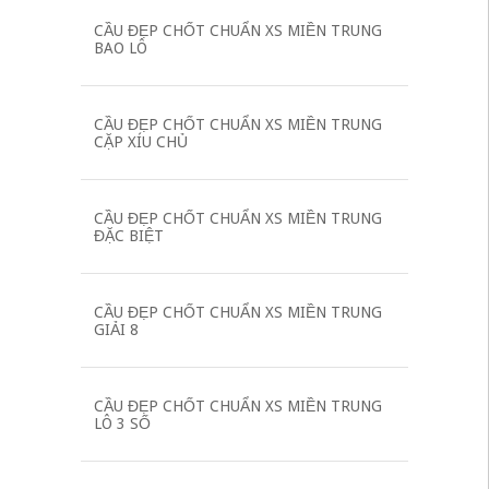
CẦU ĐẸP CHỐT CHUẨN XS MIỀN TRUNG
BAO LÔ
CẦU ĐẸP CHỐT CHUẨN XS MIỀN TRUNG
CẶP XÍU CHỦ
CẦU ĐẸP CHỐT CHUẨN XS MIỀN TRUNG
ĐẶC BIỆT
CẦU ĐẸP CHỐT CHUẨN XS MIỀN TRUNG
GIẢI 8
CẦU ĐẸP CHỐT CHUẨN XS MIỀN TRUNG
LÔ 3 SỐ