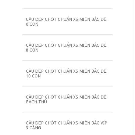
CẦU ĐẸP CHỐT CHUẨN XS MIỀN BẮC ĐỀ
6 CON
CẦU ĐẸP CHỐT CHUẨN XS MIỀN BẮC ĐỀ
8 CON
CẦU ĐẸP CHỐT CHUẨN XS MIỀN BẮC ĐỀ
10 CON
CẦU ĐẸP CHỐT CHUẨN XS MIỀN BẮC ĐỀ
BẠCH THỦ
CẦU ĐẸP CHỐT CHUẨN XS MIỀN BẮC VÍP
3 CÀNG