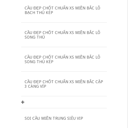
CẦU ĐẸP CHỐT CHUẨN XS MIỀN BẮC LÔ
BẠCH THỦ KÉP
CẦU ĐẸP CHỐT CHUẨN XS MIỀN BẮC LÔ
SONG THỦ
CẦU ĐẸP CHỐT CHUẨN XS MIỀN BẮC LÔ
SONG THỦ KÉP
CẦU ĐẸP CHỐT CHUẨN XS MIỀN BẮC CẶP
3 CÀNG VÍP
SOI CẦU MIỀN TRUNG SIÊU VIP