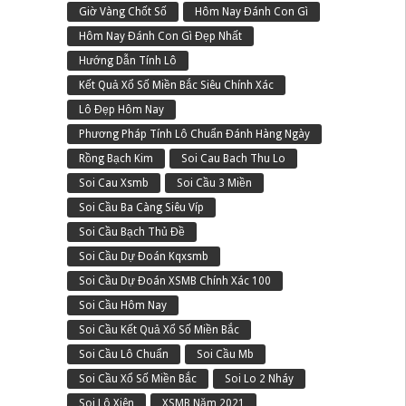
Giờ Vàng Chốt Số
Hôm Nay Đánh Con Gì
Hôm Nay Đánh Con Gì Đẹp Nhất
Hướng Dẫn Tính Lô
Kết Quả Xổ Số Miền Bắc Siêu Chính Xác
Lô Đẹp Hôm Nay
Phương Pháp Tính Lô Chuẩn Đánh Hàng Ngày
Rồng Bạch Kim
Soi Cau Bach Thu Lo
Soi Cau Xsmb
Soi Cầu 3 Miền
Soi Cầu Ba Càng Siêu Víp
Soi Cầu Bạch Thủ Đề
Soi Cầu Dự Đoán Kqxsmb
Soi Cầu Dự Đoán XSMB Chính Xác 100
Soi Cầu Hôm Nay
Soi Cầu Kết Quả Xổ Số Miền Bắc
Soi Cầu Lô Chuẩn
Soi Cầu Mb
Soi Cầu Xổ Số Miền Bắc
Soi Lo 2 Nháy
Soi Lô Xiên
XSMB Năm 2021