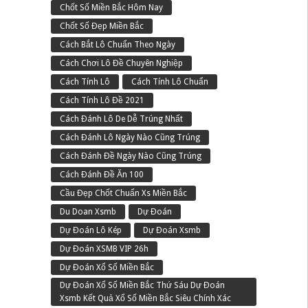
Chốt Số Miền Bắc Hôm Nay
Chốt Số Đẹp Miền Bắc
Cách Bắt Lô Chuẩn Theo Ngày
Cách Chơi Lô Đề Chuyên Nghiệp
Cách Tính Lô
Cách Tính Lô Chuẩn
Cách Tính Lô Đề 2021
Cách Đánh Lô De Dễ Trúng Nhất
Cách Đánh Lô Ngày Nào Cũng Trúng
Cách Đánh Đề Ngày Nào Cũng Trúng
Cách Đánh Đề Ăn 100
Cầu Đẹp Chốt Chuẩn Xs Miền Bắc
Du Doan Xsmb
Dự Đoán
Dự Đoán Lô Kép
Dự Đoán Xsmb
Dự Đoán XSMB VIP 26h
Dự Đoán Xổ Số Miền Bắc
Dự Đoán Xổ Số Miền Bắc Thứ Sáu Dự Đoán
Xsmb Kết Quả Xổ Số Miền Bắc Siêu Chính Xác