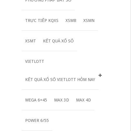
TRỰC TIẾP KQXS
XSMB
XSMN
XSMT
KẾT QUẢ XỔ SỐ
VIETLOTT
KẾT QUẢ XỔ SỐ VIETLOTT HÔM NAY
MEGA 6×45
MAX 3D
MAX 4D
POWER 6/55