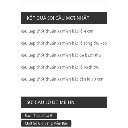
KẾT QUẢ SOI CẦU MỚI NHẤT
cầu đẹp chốt chuẩn xs miền bắc lô 4 con
cầu đẹp chốt chuẩn xs miền bắc lô song thủ kép
cầu đẹp chốt chuẩn xs miền bắc đề bạch thủ
cầu đẹp chốt chuẩn xs miền bắc lô bạch thủ
cầu đẹp chốt chuẩn xs miền bắc dàn lô 10 con
SOI CẦU LÔ ĐỀ MB HN
Bạch Thủ Lô Là Gì
Chốt Số Giờ Vàng Miền Bắc