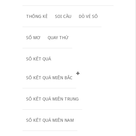
THỐNG KÊ
SOI CẦU
DÒ VÉ SỐ
SỔ MƠ
QUAY THỬ
SỐ KẾT QUẢ
SỐ KẾT QUẢ MIỀN BẮC
SỐ KẾT QUẢ MIỀN TRUNG
SỐ KẾT QUẢ MIỀN NAM