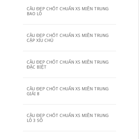
CẦU ĐẸP CHỐT CHUẨN XS MIỀN TRUNG
BAO LÔ
CẦU ĐẸP CHỐT CHUẨN XS MIỀN TRUNG
CẶP XÍU CHỦ
CẦU ĐẸP CHỐT CHUẨN XS MIỀN TRUNG
ĐẶC BIỆT
CẦU ĐẸP CHỐT CHUẨN XS MIỀN TRUNG
GIẢI 8
CẦU ĐẸP CHỐT CHUẨN XS MIỀN TRUNG
LÔ 3 SỐ