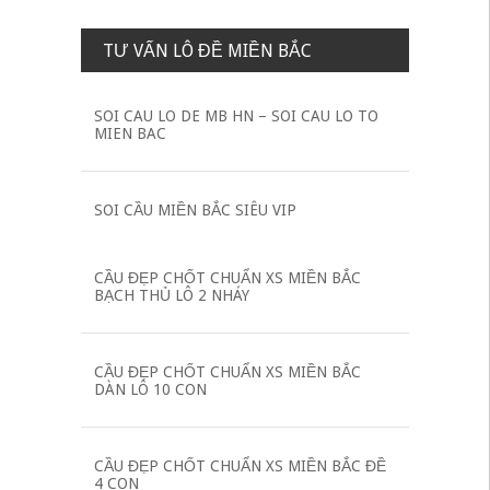
TƯ VẤN LÔ ĐỀ MIỀN BẮC
SOI CAU LO DE MB HN – SOI CAU LO TO
MIEN BAC
SOI CẦU MIỀN BẮC SIÊU VIP
CẦU ĐẸP CHỐT CHUẨN XS MIỀN BẮC
BẠCH THỦ LÔ 2 NHÁY
CẦU ĐẸP CHỐT CHUẨN XS MIỀN BẮC
DÀN LÔ 10 CON
CẦU ĐẸP CHỐT CHUẨN XS MIỀN BẮC ĐỀ
4 CON