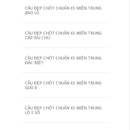
CẦU ĐẸP CHỐT CHUẨN XS MIỀN TRUNG
BAO LÔ
CẦU ĐẸP CHỐT CHUẨN XS MIỀN TRUNG
CẶP XÍU CHỦ
CẦU ĐẸP CHỐT CHUẨN XS MIỀN TRUNG
ĐẶC BIỆT
CẦU ĐẸP CHỐT CHUẨN XS MIỀN TRUNG
GIẢI 8
CẦU ĐẸP CHỐT CHUẨN XS MIỀN TRUNG
LÔ 3 SỐ