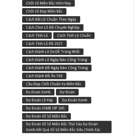
Chốt Số Miền Bắc Hôm Nay
Chốt Số Đẹp Miền Bắc
Cách Bắt Lô Chuẩn Theo Ngày
Cách Chơi Lô Đề Chuyên Nghiệp
Cách Tính Lô
Cách Tính Lô Chuẩn
Cách Tính Lô Đề 2021
Cách Đánh Lô De Dễ Trúng Nhất
Cách Đánh Lô Ngày Nào Cũng Trúng
Cách Đánh Đề Ngày Nào Cũng Trúng
Cách Đánh Đề Ăn 100
Cầu Đẹp Chốt Chuẩn Xs Miền Bắc
Du Doan Xsmb
Dự Đoán
Dự Đoán Lô Kép
Dự Đoán Xsmb
Dự Đoán XSMB VIP 26h
Dự Đoán Xổ Số Miền Bắc
Dự Đoán Xổ Số Miền Bắc Thứ Sáu Dự Đoán
Xsmb Kết Quả Xổ Số Miền Bắc Siêu Chính Xác