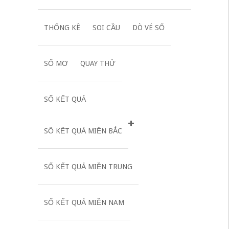
THỐNG KÊ
SOI CẦU
DÒ VÉ SỐ
SỔ MƠ
QUAY THỬ
SỐ KẾT QUẢ
SỐ KẾT QUẢ MIỀN BẮC
SỐ KẾT QUẢ MIỀN TRUNG
SỐ KẾT QUẢ MIỀN NAM