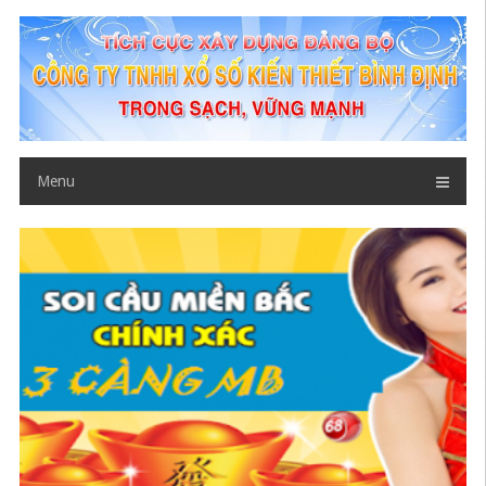
Skip
to
content
Menu