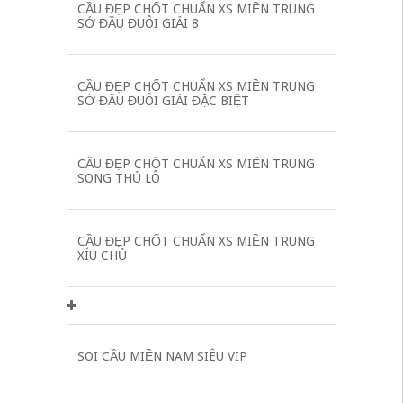
CẦU ĐẸP CHỐT CHUẨN XS MIỀN TRUNG
SỚ ĐẦU ĐUÔI GIẢI 8
CẦU ĐẸP CHỐT CHUẨN XS MIỀN TRUNG
SỚ ĐẦU ĐUÔI GIẢI ĐẶC BIỆT
CẦU ĐẸP CHỐT CHUẨN XS MIỀN TRUNG
SONG THỦ LÔ
CẦU ĐẸP CHỐT CHUẨN XS MIỀN TRUNG
XÍU CHỦ
SOI CẦU MIỀN NAM SIÊU VIP