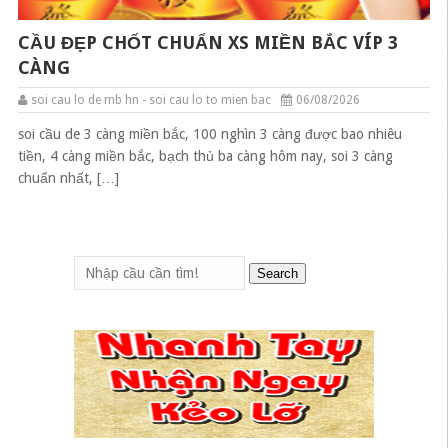
CẦU ĐẸP CHỐT CHUẨN XS MIỀN BẮC VÍP 3
CÀNG
soi cau lo de mb hn - soi cau lo to mien bac
06/08/2026
soi cầu de 3 càng miền bắc, 100 nghìn 3 càng được bao nhiêu
tiền, 4 càng miền bắc, bạch thủ ba càng hôm nay, soi 3 càng
chuẩn nhất, […]
Search