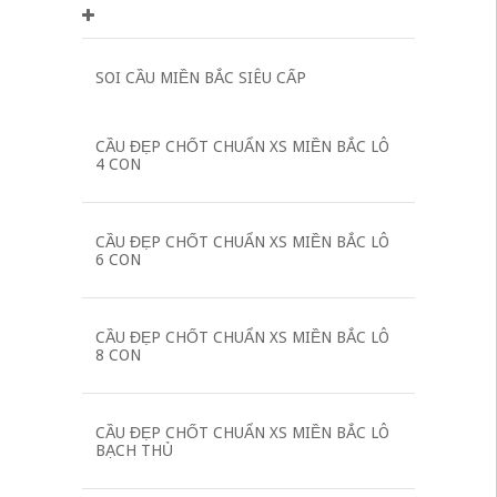
SOI CẦU MIỀN BẮC SIÊU CẤP
CẦU ĐẸP CHỐT CHUẨN XS MIỀN BẮC LÔ
4 CON
CẦU ĐẸP CHỐT CHUẨN XS MIỀN BẮC LÔ
6 CON
CẦU ĐẸP CHỐT CHUẨN XS MIỀN BẮC LÔ
8 CON
CẦU ĐẸP CHỐT CHUẨN XS MIỀN BẮC LÔ
BẠCH THỦ