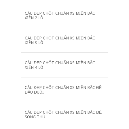
CẦU ĐẸP CHỐT CHUẨN XS MIỀN BẮC
XIÊN 2 LÔ
CẦU ĐẸP CHỐT CHUẨN XS MIỀN BẮC
XIÊN 3 LÔ
CẦU ĐẸP CHỐT CHUẨN XS MIỀN BẮC
XIÊN 4 LÔ
CẦU ĐẸP CHỐT CHUẨN XS MIỀN BẮC ĐỀ
ĐẦU ĐUÔI
CẦU ĐẸP CHỐT CHUẨN XS MIỀN BẮC ĐỀ
SONG THỦ