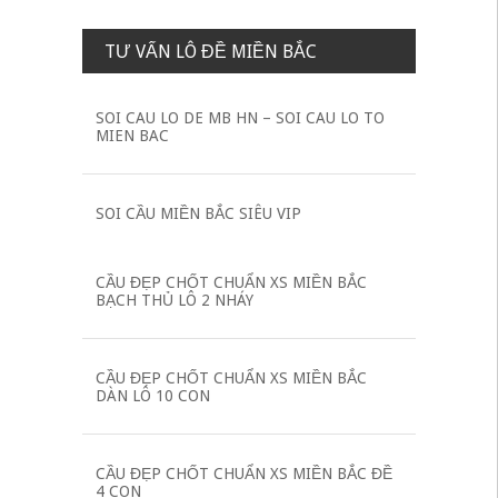
TƯ VẤN LÔ ĐỀ MIỀN BẮC
SOI CAU LO DE MB HN – SOI CAU LO TO
MIEN BAC
SOI CẦU MIỀN BẮC SIÊU VIP
CẦU ĐẸP CHỐT CHUẨN XS MIỀN BẮC
BẠCH THỦ LÔ 2 NHÁY
CẦU ĐẸP CHỐT CHUẨN XS MIỀN BẮC
DÀN LÔ 10 CON
CẦU ĐẸP CHỐT CHUẨN XS MIỀN BẮC ĐỀ
4 CON