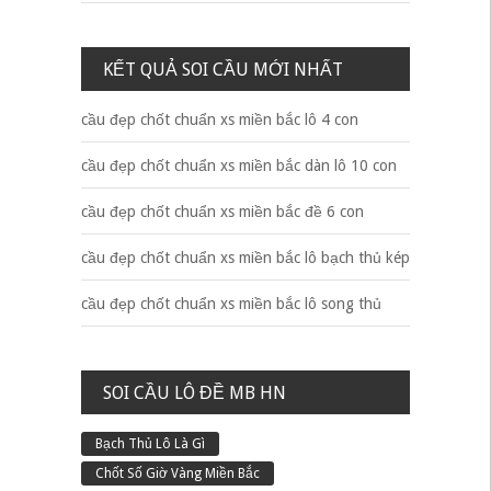
KẾT QUẢ SOI CẦU MỚI NHẤT
cầu đẹp chốt chuẩn xs miền bắc lô 4 con
cầu đẹp chốt chuẩn xs miền bắc dàn lô 10 con
cầu đẹp chốt chuẩn xs miền bắc đề 6 con
cầu đẹp chốt chuẩn xs miền bắc lô bạch thủ kép
cầu đẹp chốt chuẩn xs miền bắc lô song thủ
SOI CẦU LÔ ĐỀ MB HN
Bạch Thủ Lô Là Gì
Chốt Số Giờ Vàng Miền Bắc