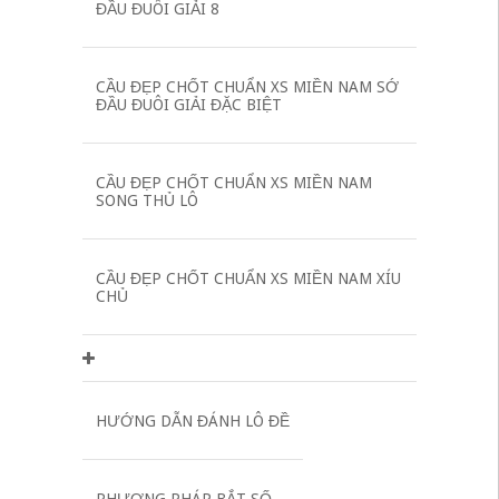
ĐẦU ĐUÔI GIẢI 8
CẦU ĐẸP CHỐT CHUẨN XS MIỀN NAM SỚ
ĐẦU ĐUÔI GIẢI ĐẶC BIỆT
CẦU ĐẸP CHỐT CHUẨN XS MIỀN NAM
SONG THỦ LÔ
CẦU ĐẸP CHỐT CHUẨN XS MIỀN NAM XÍU
CHỦ
HƯỚNG DẪN ĐÁNH LÔ ĐỀ
PHƯƠNG PHÁP BẮT SỐ