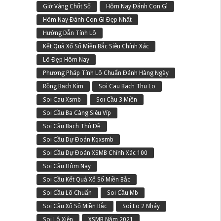
Giờ Vàng Chốt Số
Hôm Nay Đánh Con Gì
Hôm Nay Đánh Con Gì Đẹp Nhất
Hướng Dẫn Tính Lô
Kết Quả Xổ Số Miền Bắc Siêu Chính Xác
Lô Đẹp Hôm Nay
Phương Pháp Tính Lô Chuẩn Đánh Hàng Ngày
Rồng Bạch Kim
Soi Cau Bach Thu Lo
Soi Cau Xsmb
Soi Cầu 3 Miền
Soi Cầu Ba Càng Siêu Víp
Soi Cầu Bạch Thủ Đề
Soi Cầu Dự Đoán Kqxsmb
Soi Cầu Dự Đoán XSMB Chính Xác 100
Soi Cầu Hôm Nay
Soi Cầu Kết Quả Xổ Số Miền Bắc
Soi Cầu Lô Chuẩn
Soi Cầu Mb
Soi Cầu Xổ Số Miền Bắc
Soi Lo 2 Nháy
Soi Lô Xiên
XSMB Năm 2021