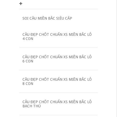
SOI CẦU MIỀN BẮC SIÊU CẤP
CẦU ĐẸP CHỐT CHUẨN XS MIỀN BẮC LÔ
4 CON
CẦU ĐẸP CHỐT CHUẨN XS MIỀN BẮC LÔ
6 CON
CẦU ĐẸP CHỐT CHUẨN XS MIỀN BẮC LÔ
8 CON
CẦU ĐẸP CHỐT CHUẨN XS MIỀN BẮC LÔ
BẠCH THỦ