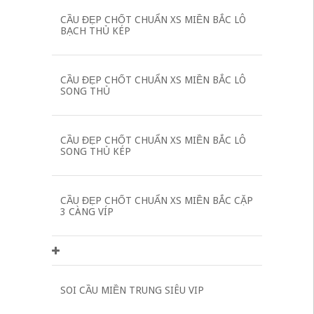
CẦU ĐẸP CHỐT CHUẨN XS MIỀN BẮC LÔ
BẠCH THỦ KÉP
CẦU ĐẸP CHỐT CHUẨN XS MIỀN BẮC LÔ
SONG THỦ
CẦU ĐẸP CHỐT CHUẨN XS MIỀN BẮC LÔ
SONG THỦ KÉP
CẦU ĐẸP CHỐT CHUẨN XS MIỀN BẮC CẶP
3 CÀNG VÍP
SOI CẦU MIỀN TRUNG SIÊU VIP