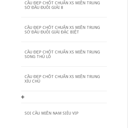
CẦU ĐẸP CHỐT CHUẨN XS MIỀN TRUNG
SỚ ĐẦU ĐUÔI GIẢI 8
CẦU ĐẸP CHỐT CHUẨN XS MIỀN TRUNG
SỚ ĐẦU ĐUÔI GIẢI ĐẶC BIỆT
CẦU ĐẸP CHỐT CHUẨN XS MIỀN TRUNG
SONG THỦ LÔ
CẦU ĐẸP CHỐT CHUẨN XS MIỀN TRUNG
XÍU CHỦ
SOI CẦU MIỀN NAM SIÊU VIP