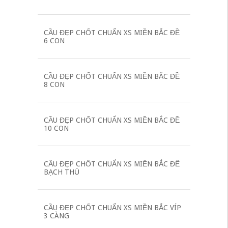
CẦU ĐẸP CHỐT CHUẨN XS MIỀN BẮC ĐỀ
6 CON
CẦU ĐẸP CHỐT CHUẨN XS MIỀN BẮC ĐỀ
8 CON
CẦU ĐẸP CHỐT CHUẨN XS MIỀN BẮC ĐỀ
10 CON
CẦU ĐẸP CHỐT CHUẨN XS MIỀN BẮC ĐỀ
BẠCH THỦ
CẦU ĐẸP CHỐT CHUẨN XS MIỀN BẮC VÍP
3 CÀNG