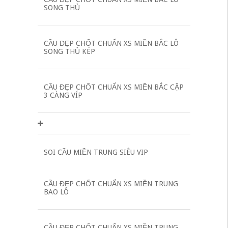
SONG THỦ
CẦU ĐẸP CHỐT CHUẨN XS MIỀN BẮC LÔ
SONG THỦ KÉP
CẦU ĐẸP CHỐT CHUẨN XS MIỀN BẮC CẶP
3 CÀNG VÍP
SOI CẦU MIỀN TRUNG SIÊU VIP
CẦU ĐẸP CHỐT CHUẨN XS MIỀN TRUNG
BAO LÔ
CẦU ĐẸP CHỐT CHUẨN XS MIỀN TRUNG