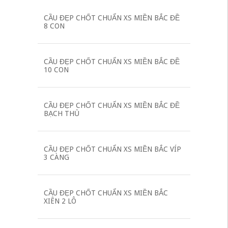
CẦU ĐẸP CHỐT CHUẨN XS MIỀN BẮC ĐỀ
8 CON
CẦU ĐẸP CHỐT CHUẨN XS MIỀN BẮC ĐỀ
10 CON
CẦU ĐẸP CHỐT CHUẨN XS MIỀN BẮC ĐỀ
BẠCH THỦ
CẦU ĐẸP CHỐT CHUẨN XS MIỀN BẮC VÍP
3 CÀNG
CẦU ĐẸP CHỐT CHUẨN XS MIỀN BẮC
XIÊN 2 LÔ