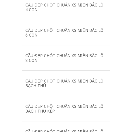
CẦU ĐẸP CHỐT CHUẨN XS MIỀN BẮC LÔ
4 CON
CẦU ĐẸP CHỐT CHUẨN XS MIỀN BẮC LÔ
6 CON
CẦU ĐẸP CHỐT CHUẨN XS MIỀN BẮC LÔ
8 CON
CẦU ĐẸP CHỐT CHUẨN XS MIỀN BẮC LÔ
BẠCH THỦ
CẦU ĐẸP CHỐT CHUẨN XS MIỀN BẮC LÔ
BẠCH THỦ KÉP
CẦU ĐẸP CHỐT CHUẨN XS MIỀN BẮC LÔ