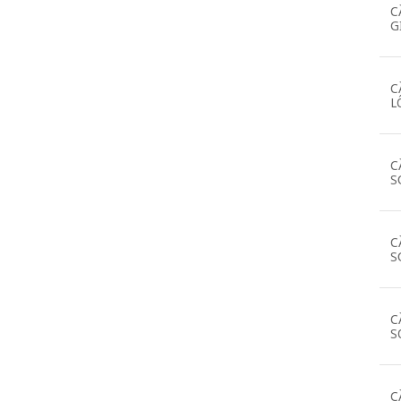
C
G
C
L
C
S
C
S
C
S
C