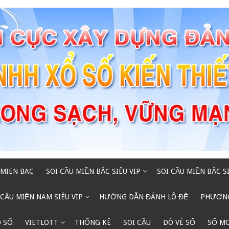
 MIEN BAC
SOI CẦU MIỀN BẮC SIÊU VIP
SOI CẦU MIỀN BẮC S
 CẦU MIỀN NAM SIÊU VIP
HƯỚNG DẪN ĐÁNH LÔ ĐỀ
PHƯƠNG
Ổ SỐ
VIETLOTT
THỐNG KÊ
SOI CẦU
DÒ VÉ SỐ
SỔ M