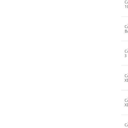
C
1
C
B
C
3
C
X
C
X
C