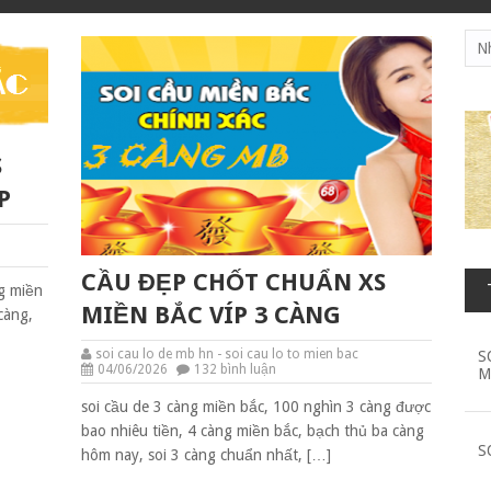
S
P
CẦU ĐẸP CHỐT CHUẨN XS
ng miền
MIỀN BẮC VÍP 3 CÀNG
càng,
soi cau lo de mb hn - soi cau lo to mien bac
S
ở
04/06/2026
132 bình luận
M
cầu
đẹp
soi cầu de 3 càng miền bắc, 100 nghìn 3 càng được
chốt
bao nhiêu tiền, 4 càng miền bắc, bạch thủ ba càng
chuẩn
xs
S
hôm nay, soi 3 càng chuẩn nhất, […]
miền
bắc