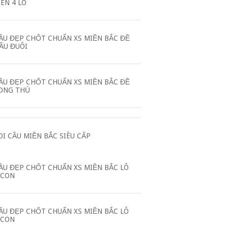
IÊN 4 LÔ
ẦU ĐẸP CHỐT CHUẨN XS MIỀN BẮC ĐỀ
ẦU ĐUÔI
ẦU ĐẸP CHỐT CHUẨN XS MIỀN BẮC ĐỀ
ONG THỦ
OI CẦU MIỀN BẮC SIÊU CẤP
ẦU ĐẸP CHỐT CHUẨN XS MIỀN BẮC LÔ
 CON
ẦU ĐẸP CHỐT CHUẨN XS MIỀN BẮC LÔ
 CON