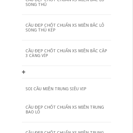
SONG THỦ
CẦU ĐẸP CHỐT CHUẨN XS MIỀN BẮC LÔ
SONG THỦ KÉP
CẦU ĐẸP CHỐT CHUẨN XS MIỀN BẮC CẶP
3 CÀNG VÍP
SOI CẦU MIỀN TRUNG SIÊU VIP
CẦU ĐẸP CHỐT CHUẨN XS MIỀN TRUNG
BAO LÔ
CẦU ĐẸP CHỐT CHUẨN XS MIỀN TRUNG