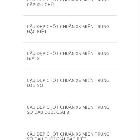
CẶP XÍU CHỦ
CẦU ĐẸP CHỐT CHUẨN XS MIỀN TRUNG
ĐẶC BIỆT
CẦU ĐẸP CHỐT CHUẨN XS MIỀN TRUNG
GIẢI 8
CẦU ĐẸP CHỐT CHUẨN XS MIỀN TRUNG
LÔ 3 SỐ
CẦU ĐẸP CHỐT CHUẨN XS MIỀN TRUNG
SỚ ĐẦU ĐUÔI GIẢI 8
CẦU ĐẸP CHỐT CHUẨN XS MIỀN TRUNG
SỚ ĐẦU ĐUÔI GIẢI ĐẶC BIỆT