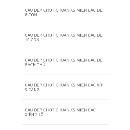
CẦU ĐẸP CHỐT CHUẨN XS MIỀN BẮC ĐỀ
8 CON
CẦU ĐẸP CHỐT CHUẨN XS MIỀN BẮC ĐỀ
10 CON
CẦU ĐẸP CHỐT CHUẨN XS MIỀN BẮC ĐỀ
BẠCH THỦ
CẦU ĐẸP CHỐT CHUẨN XS MIỀN BẮC VÍP
3 CÀNG
CẦU ĐẸP CHỐT CHUẨN XS MIỀN BẮC
XIÊN 2 LÔ