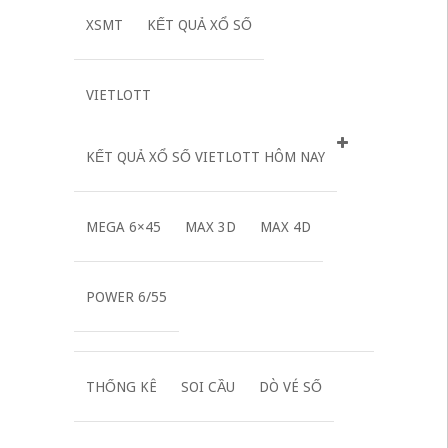
XSMT
KẾT QUẢ XỔ SỐ
VIETLOTT
KẾT QUẢ XỔ SỐ VIETLOTT HÔM NAY
MEGA 6×45
MAX 3D
MAX 4D
POWER 6/55
THỐNG KÊ
SOI CẦU
DÒ VÉ SỐ