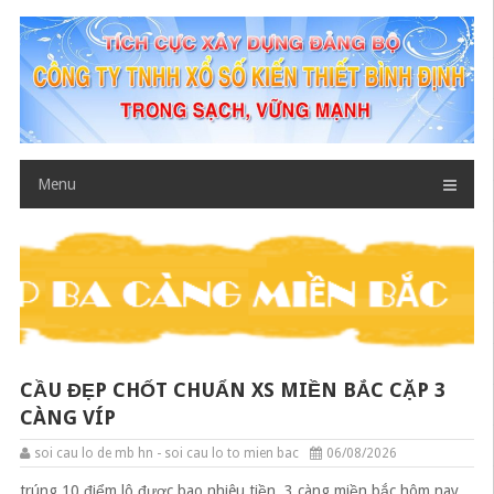
Skip
to
content
Menu
CẦU ĐẸP CHỐT CHUẨN XS MIỀN BẮC CẶP 3
CÀNG VÍP
soi cau lo de mb hn - soi cau lo to mien bac
06/08/2026
trúng 10 điểm lô được bao nhiêu tiền, 3 càng miền bắc hôm nay,