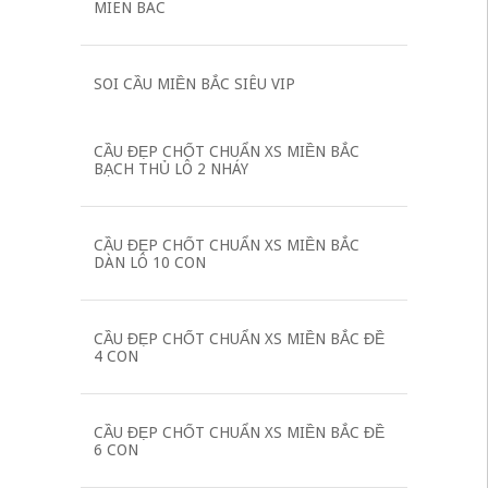
MIEN BAC
SOI CẦU MIỀN BẮC SIÊU VIP
CẦU ĐẸP CHỐT CHUẨN XS MIỀN BẮC
BẠCH THỦ LÔ 2 NHÁY
CẦU ĐẸP CHỐT CHUẨN XS MIỀN BẮC
DÀN LÔ 10 CON
CẦU ĐẸP CHỐT CHUẨN XS MIỀN BẮC ĐỀ
4 CON
CẦU ĐẸP CHỐT CHUẨN XS MIỀN BẮC ĐỀ
6 CON