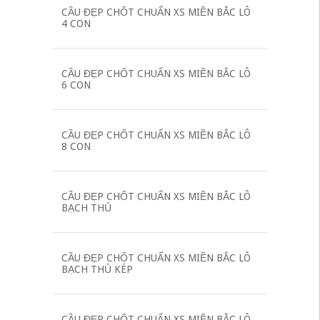
CẦU ĐẸP CHỐT CHUẨN XS MIỀN BẮC LÔ
4 CON
CẦU ĐẸP CHỐT CHUẨN XS MIỀN BẮC LÔ
6 CON
CẦU ĐẸP CHỐT CHUẨN XS MIỀN BẮC LÔ
8 CON
CẦU ĐẸP CHỐT CHUẨN XS MIỀN BẮC LÔ
BẠCH THỦ
CẦU ĐẸP CHỐT CHUẨN XS MIỀN BẮC LÔ
BẠCH THỦ KÉP
CẦU ĐẸP CHỐT CHUẨN XS MIỀN BẮC LÔ