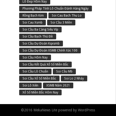
Lô Đẹp Hôm Nay
Phương Pháp Tính Lô Chuẩn Đánh Hàng Ngày
Rồng Bạch Kim
Soi Cau Bach Thu Lo
Soi Cau Xsmb
Soi Cầu 3 Miền
Soi Cầu Ba Càng Siêu Víp
Soi Cầu Bạch Thủ Đề
Soi Cầu Dự Đoán Kqxsmb
Soi Cầu Dự Đoán XSMB Chính Xác 100
Soi Cầu Hôm Nay
Soi Cầu Kết Quả Xổ Số Miền Bắc
Soi Cầu Lô Chuẩn
Soi Cầu Mb
Soi Cầu Xổ Số Miền Bắc
Soi Lo 2 Nháy
Soi Lô Xiên
XSMB Năm 2021
Xổ Số Miền Bắc Hôm Nay
©2016
MekaNews Lite
powered by
WordPress