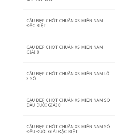
CẦU ĐẸP CHỐT CHUẨN XS MIỀN NAM
ĐẶC BIỆT
CẦU ĐẸP CHỐT CHUẨN XS MIỀN NAM
GIẢI 8
CẦU ĐẸP CHỐT CHUẨN XS MIỀN NAM LÔ
3 SỐ
CẦU ĐẸP CHỐT CHUẨN XS MIỀN NAM SỚ
ĐẦU ĐUÔI GIẢI 8
CẦU ĐẸP CHỐT CHUẨN XS MIỀN NAM SỚ
ĐẦU ĐUÔI GIẢI ĐẶC BIỆT