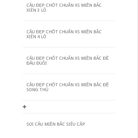
CẦU ĐẸP CHỐT CHUẨN XS MIỀN BẮC
XIÊN 3 LÔ
CẦU ĐẸP CHỐT CHUẨN XS MIỀN BẮC
XIÊN 4 LÔ
CẦU ĐẸP CHỐT CHUẨN XS MIỀN BẮC ĐỀ
ĐẦU ĐUÔI
CẦU ĐẸP CHỐT CHUẨN XS MIỀN BẮC ĐỀ
SONG THỦ
SOI CẦU MIỀN BẮC SIÊU CẤP