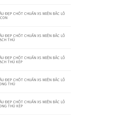
ẦU ĐẸP CHỐT CHUẨN XS MIỀN BẮC LÔ
 CON
ẦU ĐẸP CHỐT CHUẨN XS MIỀN BẮC LÔ
ẠCH THỦ
ẦU ĐẸP CHỐT CHUẨN XS MIỀN BẮC LÔ
ẠCH THỦ KÉP
ẦU ĐẸP CHỐT CHUẨN XS MIỀN BẮC LÔ
ONG THỦ
ẦU ĐẸP CHỐT CHUẨN XS MIỀN BẮC LÔ
ONG THỦ KÉP