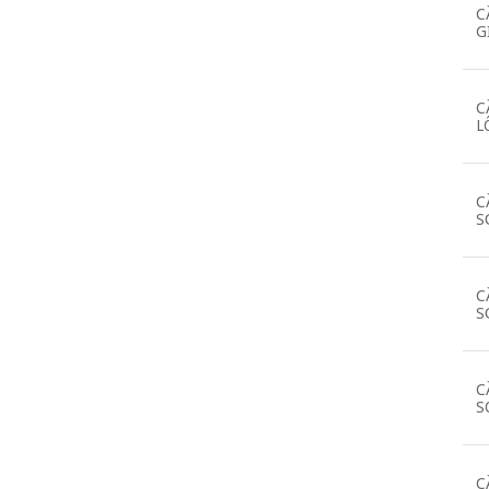
C
G
C
L
C
S
C
S
C
S
C