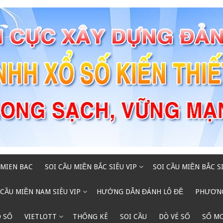
 MIEN BAC
SOI CẦU MIỀN BẮC SIÊU VIP
SOI CẦU MIỀN BẮC S
 CẦU MIỀN NAM SIÊU VIP
HƯỚNG DẪN ĐÁNH LÔ ĐỀ
PHƯƠNG
Ổ SỐ
VIETLOTT
THỐNG KÊ
SOI CẦU
DÒ VÉ SỐ
SỔ M