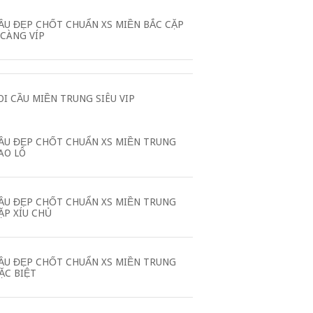
ẦU ĐẸP CHỐT CHUẨN XS MIỀN BẮC CẶP
 CÀNG VÍP
OI CẦU MIỀN TRUNG SIÊU VIP
ẦU ĐẸP CHỐT CHUẨN XS MIỀN TRUNG
AO LÔ
ẦU ĐẸP CHỐT CHUẨN XS MIỀN TRUNG
ẶP XÍU CHỦ
ẦU ĐẸP CHỐT CHUẨN XS MIỀN TRUNG
ẶC BIỆT