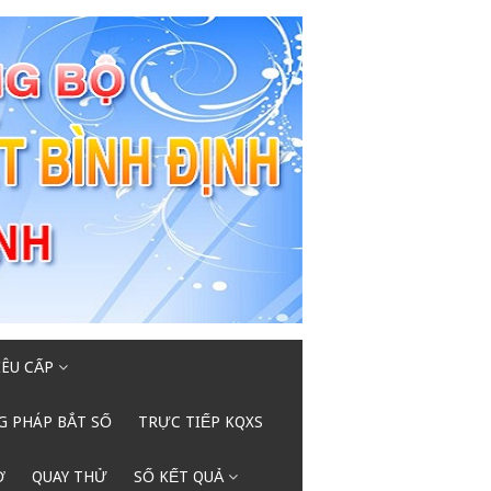
IÊU CẤP
 PHÁP BẮT SỐ
TRỰC TIẾP KQXS
Ơ
QUAY THỬ
SỐ KẾT QUẢ