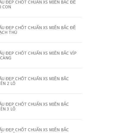
ẦU ĐẸP CHỐT CHUẨN XS MIỀN BẮC ĐỀ
0 CON
ẦU ĐẸP CHỐT CHUẨN XS MIỀN BẮC ĐỀ
ẠCH THỦ
ẦU ĐẸP CHỐT CHUẨN XS MIỀN BẮC VÍP
 CÀNG
ẦU ĐẸP CHỐT CHUẨN XS MIỀN BẮC
IÊN 2 LÔ
ẦU ĐẸP CHỐT CHUẨN XS MIỀN BẮC
IÊN 3 LÔ
ẦU ĐẸP CHỐT CHUẨN XS MIỀN BẮC