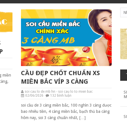
S
P
CẦU ĐẸP CHỐT CHUẨN XS
ng miền
MIỀN BẮC VÍP 3 CÀNG
càng,
soi cau lo de mb hn - soi cau lo to mien bac
S
ở
02/06/2026
132 bình luận
M
cầu
đẹp
soi cầu de 3 càng miền bắc, 100 nghìn 3 càng được
chốt
bao nhiêu tiền, 4 càng miền bắc, bạch thủ ba càng
chuẩn
xs
S
hôm nay, soi 3 càng chuẩn nhất, […]
miền
bắc