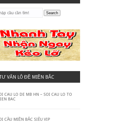
Search
TƯ VẤN LÔ ĐỀ MIỀN BẮC
OI CAU LO DE MB HN – SOI CAU LO TO
IEN BAC
OI CẦU MIỀN BẮC SIÊU VIP