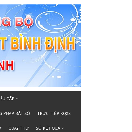
IÊU CẤP
 PHÁP BẮT SỐ
TRỰC TIẾP KQXS
Ơ
QUAY THỬ
SỐ KẾT QUẢ