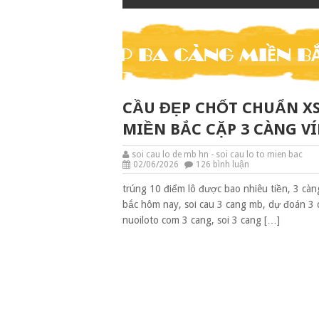
CẦU ĐẸP CHỐT CHUẨN X
MIỀN BẮC CẶP 3 CÀNG VÍ
soi cau lo de mb hn - soi cau lo to mien bac
ở
02/06/2026
126 bình luận
cầu
đẹp
trúng 10 điểm lô được bao nhiêu tiền, 3 cà
chốt
bắc hôm nay, soi cau 3 cang mb, dự đoán 3 
chuẩn
xs
nuoiloto com 3 cang, soi 3 cang […]
miền
bắc
cặp
3
càng
víp