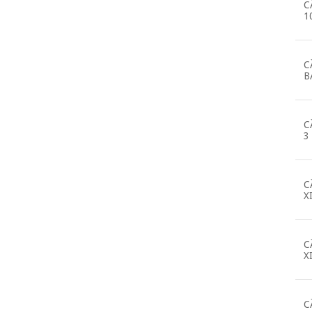
C
1
C
B
C
3
C
X
C
X
C