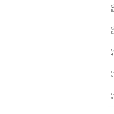
víp
3
C
càng
B
C
D
C
4
C
6
C
8