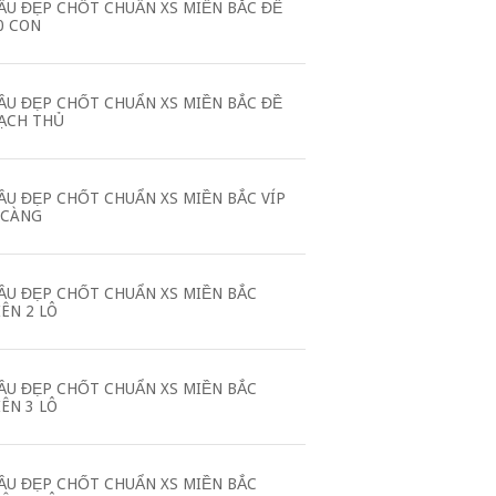
ẦU ĐẸP CHỐT CHUẨN XS MIỀN BẮC ĐỀ
0 CON
ẦU ĐẸP CHỐT CHUẨN XS MIỀN BẮC ĐỀ
ẠCH THỦ
ẦU ĐẸP CHỐT CHUẨN XS MIỀN BẮC VÍP
 CÀNG
ẦU ĐẸP CHỐT CHUẨN XS MIỀN BẮC
IÊN 2 LÔ
ẦU ĐẸP CHỐT CHUẨN XS MIỀN BẮC
IÊN 3 LÔ
ẦU ĐẸP CHỐT CHUẨN XS MIỀN BẮC