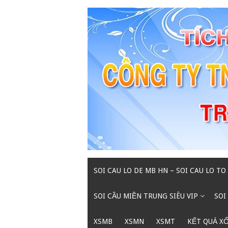
Skip
to
content
SOI CAU LO DE MB HN – SOI CAU LO TO
SOI CẦU MIỀN TRUNG SIÊU VIP
SOI
XSMB
XSMN
XSMT
KẾT QUẢ X