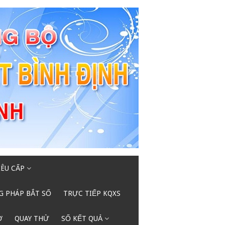
IÊU CẤP
 PHÁP BẮT SỐ
TRỰC TIẾP KQXS
Ơ
QUAY THỬ
SỐ KẾT QUẢ