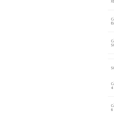
X
C
Đ
C
S
S
C
4
C
6