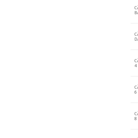
víp
3
C
càng
B
C
D
C
4
C
6
C
8