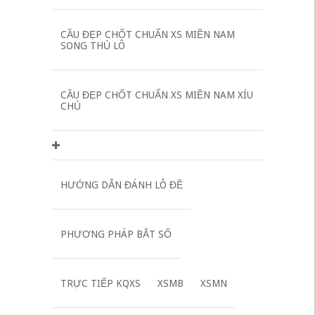
CẦU ĐẸP CHỐT CHUẨN XS MIỀN NAM
SONG THỦ LÔ
CẦU ĐẸP CHỐT CHUẨN XS MIỀN NAM XÍU
CHỦ
HƯỚNG DẪN ĐÁNH LÔ ĐỀ
PHƯƠNG PHÁP BẮT SỐ
TRỰC TIẾP KQXS
XSMB
XSMN