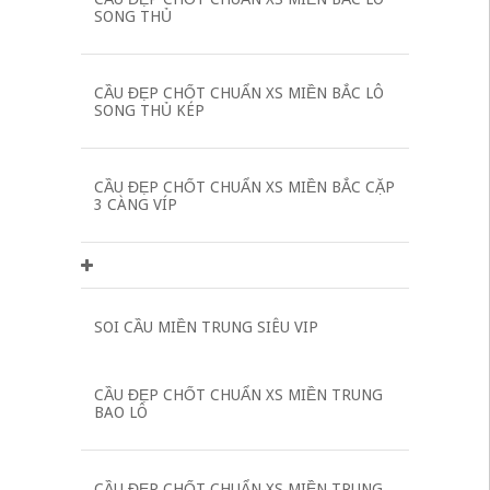
SONG THỦ
CẦU ĐẸP CHỐT CHUẨN XS MIỀN BẮC LÔ
SONG THỦ KÉP
CẦU ĐẸP CHỐT CHUẨN XS MIỀN BẮC CẶP
3 CÀNG VÍP
SOI CẦU MIỀN TRUNG SIÊU VIP
CẦU ĐẸP CHỐT CHUẨN XS MIỀN TRUNG
BAO LÔ
CẦU ĐẸP CHỐT CHUẨN XS MIỀN TRUNG