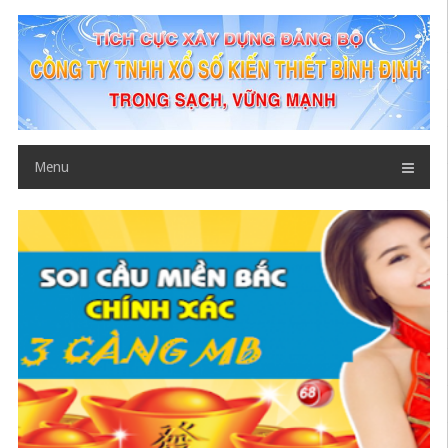
Skip
to
content
Menu