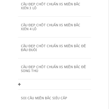
CẦU ĐẸP CHỐT CHUẨN XS MIỀN BẮC
XIÊN 3 LÔ
CẦU ĐẸP CHỐT CHUẨN XS MIỀN BẮC
XIÊN 4 LÔ
CẦU ĐẸP CHỐT CHUẨN XS MIỀN BẮC ĐỀ
ĐẦU ĐUÔI
CẦU ĐẸP CHỐT CHUẨN XS MIỀN BẮC ĐỀ
SONG THỦ
SOI CẦU MIỀN BẮC SIÊU CẤP