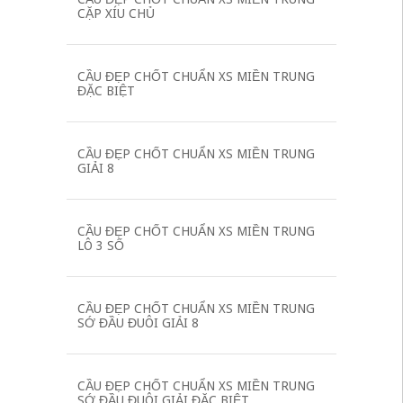
CẶP XÍU CHỦ
CẦU ĐẸP CHỐT CHUẨN XS MIỀN TRUNG
ĐẶC BIỆT
CẦU ĐẸP CHỐT CHUẨN XS MIỀN TRUNG
GIẢI 8
CẦU ĐẸP CHỐT CHUẨN XS MIỀN TRUNG
LÔ 3 SỐ
CẦU ĐẸP CHỐT CHUẨN XS MIỀN TRUNG
SỚ ĐẦU ĐUÔI GIẢI 8
CẦU ĐẸP CHỐT CHUẨN XS MIỀN TRUNG
SỚ ĐẦU ĐUÔI GIẢI ĐẶC BIỆT