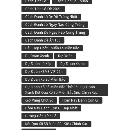
Cách Tính Lô
Cách Tính Lô Chuẩn
Cách Tính Lô Đề 2021
Cách Đánh Lô De Dễ Trúng Nhất
Cách Đánh Lô Ngày Nào Cũng Trúng
Cách Đánh Đề Ngày Nào Cũng Trúng
Cách Đánh Đề Ăn 100
Cầu Đẹp Chốt Chuẩn Xs Miền Bắc
Du Doan Xsmb
Dự Đoán
Dự Đoán Lô Kép
Dự Đoán Xsmb
Dự Đoán XSMB VIP 26h
Dự Đoán Xổ Số Miền Bắc
Dự Đoán Xổ Số Miền Bắc Thứ Sáu Dự Đoán
Xsmb Kết Quả Xổ Số Miền Bắc Siêu Chính Xác
Giờ Vàng Chốt Số
Hôm Nay Đánh Con Gì
Hôm Nay Đánh Con Gì Đẹp Nhất
Hướng Dẫn Tính Lô
Kết Quả Xổ Số Miền Bắc Siêu Chính Xác