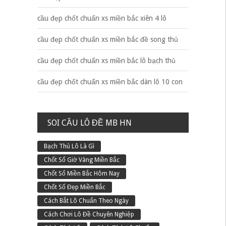
cầu đẹp chốt chuẩn xs miền bắc xiên 4 lô
cầu đẹp chốt chuẩn xs miền bắc đề song thủ
cầu đẹp chốt chuẩn xs miền bắc lô bạch thủ
cầu đẹp chốt chuẩn xs miền bắc dàn lô 10 con
SOI CẦU LÔ ĐỀ MB HN
Bạch Thủ Lô Là Gì
Chốt Số Giờ Vàng Miền Bắc
Chốt Số Miền Bắc Hôm Nay
Chốt Số Đẹp Miền Bắc
Cách Bắt Lô Chuẩn Theo Ngày
Cách Chơi Lô Đề Chuyên Nghiệp