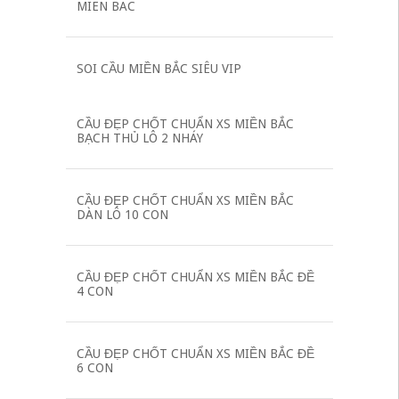
MIEN BAC
SOI CẦU MIỀN BẮC SIÊU VIP
CẦU ĐẸP CHỐT CHUẨN XS MIỀN BẮC
BẠCH THỦ LÔ 2 NHÁY
CẦU ĐẸP CHỐT CHUẨN XS MIỀN BẮC
DÀN LÔ 10 CON
CẦU ĐẸP CHỐT CHUẨN XS MIỀN BẮC ĐỀ
4 CON
CẦU ĐẸP CHỐT CHUẨN XS MIỀN BẮC ĐỀ
6 CON