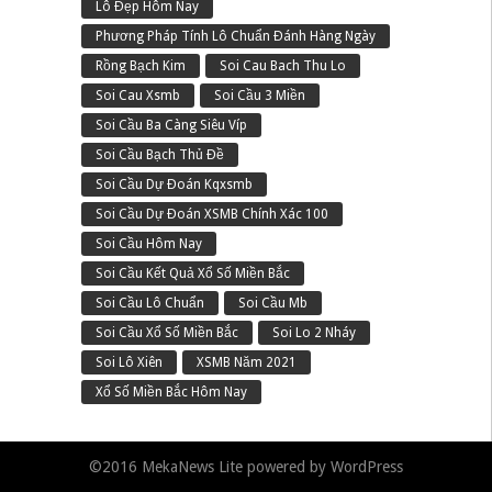
Lô Đẹp Hôm Nay
Phương Pháp Tính Lô Chuẩn Đánh Hàng Ngày
Rồng Bạch Kim
Soi Cau Bach Thu Lo
Soi Cau Xsmb
Soi Cầu 3 Miền
Soi Cầu Ba Càng Siêu Víp
Soi Cầu Bạch Thủ Đề
Soi Cầu Dự Đoán Kqxsmb
Soi Cầu Dự Đoán XSMB Chính Xác 100
Soi Cầu Hôm Nay
Soi Cầu Kết Quả Xổ Số Miền Bắc
Soi Cầu Lô Chuẩn
Soi Cầu Mb
Soi Cầu Xổ Số Miền Bắc
Soi Lo 2 Nháy
Soi Lô Xiên
XSMB Năm 2021
Xổ Số Miền Bắc Hôm Nay
©2016
MekaNews Lite
powered by
WordPress