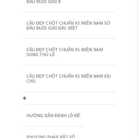
ĐẦU ĐUÔI GIẢI 8
CẦU ĐẸP CHỐT CHUẨN XS MIỀN NAM SỚ
ĐẦU ĐUÔI GIẢI ĐẶC BIỆT
CẦU ĐẸP CHỐT CHUẨN XS MIỀN NAM
SONG THỦ LÔ
CẦU ĐẸP CHỐT CHUẨN XS MIỀN NAM XÍU
CHỦ
HƯỚNG DẪN ĐÁNH LÔ ĐỀ
PHƯƠNG PHÁP BẮT SỐ