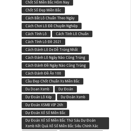
Chốt Số Miền Bắc Hôm Nay
Chốt Số Đẹp Miền Bắc
Cách Bắt Lô Chuẩn Theo Ngày
Cách Chơi Lô Đề Chuyên Nghiệp
Cách Tính Lô
Cách Tính Lô Chuẩn
Cách Tính Lô Đề 2021
Cách Đánh Lô De Dễ Trúng Nhất
Cách Đánh Lô Ngày Nào Cũng Trúng
Cách Đánh Đề Ngày Nào Cũng Trúng
Cách Đánh Đề Ăn 100
Cầu Đẹp Chốt Chuẩn Xs Miền Bắc
Du Doan Xsmb
Dự Đoán
Dự Đoán Lô Kép
Dự Đoán Xsmb
Dự Đoán XSMB VIP 26h
Dự Đoán Xổ Số Miền Bắc
Dự Đoán Xổ Số Miền Bắc Thứ Sáu Dự Đoán
Xsmb Kết Quả Xổ Số Miền Bắc Siêu Chính Xác