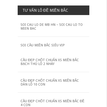
TƯ VẤN LÔ ĐỀ MIỀN BẮC
SOI CAU LO DE MB HN – SOI CAU LO TO
MIEN BAC
SOI CẦU MIỀN BẮC SIÊU VIP
CẦU ĐẸP CHỐT CHUẨN XS MIỀN BẮC
BẠCH THỦ LÔ 2 NHÁY
CẦU ĐẸP CHỐT CHUẨN XS MIỀN BẮC
DÀN LÔ 10 CON
CẦU ĐẸP CHỐT CHUẨN XS MIỀN BẮC ĐỀ
4 CON