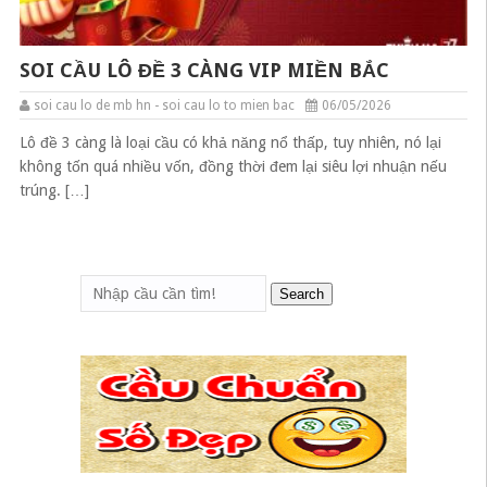
SOI CẦU LÔ ĐỀ 3 CÀNG VIP MIỀN BẮC
soi cau lo de mb hn - soi cau lo to mien bac
06/05/2026
Lô đề 3 càng là loại cầu có khả năng nổ thấp, tuy nhiên, nó lại
không tốn quá nhiều vốn, đồng thời đem lại siêu lợi nhuận nếu
trúng. […]
Search