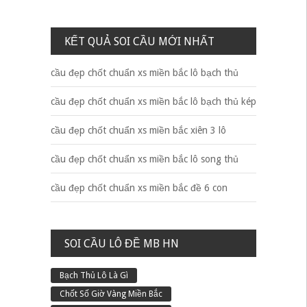
KẾT QUẢ SOI CẦU MỚI NHẤT
cầu đẹp chốt chuẩn xs miền bắc lô bạch thủ
cầu đẹp chốt chuẩn xs miền bắc lô bạch thủ kép
cầu đẹp chốt chuẩn xs miền bắc xiên 3 lô
cầu đẹp chốt chuẩn xs miền bắc lô song thủ
cầu đẹp chốt chuẩn xs miền bắc đề 6 con
SOI CẦU LÔ ĐỀ MB HN
Bạch Thủ Lô Là Gì
Chốt Số Giờ Vàng Miền Bắc