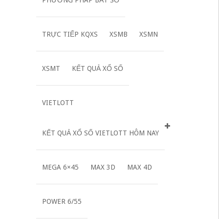
TRỰC TIẾP KQXS
XSMB
XSMN
XSMT
KẾT QUẢ XỔ SỐ
VIETLOTT
KẾT QUẢ XỔ SỐ VIETLOTT HÔM NAY
MEGA 6×45
MAX 3D
MAX 4D
POWER 6/55