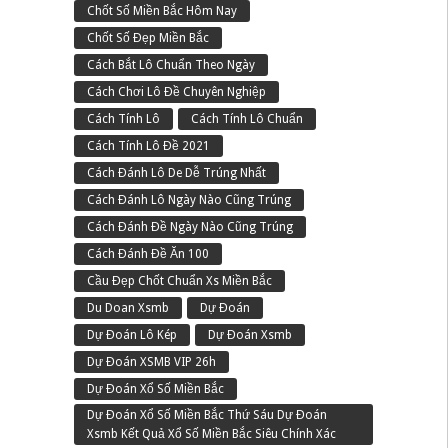
Chốt Số Miền Bắc Hôm Nay
Chốt Số Đẹp Miền Bắc
Cách Bắt Lô Chuẩn Theo Ngày
Cách Chơi Lô Đề Chuyên Nghiệp
Cách Tính Lô
Cách Tính Lô Chuẩn
Cách Tính Lô Đề 2021
Cách Đánh Lô De Dễ Trúng Nhất
Cách Đánh Lô Ngày Nào Cũng Trúng
Cách Đánh Đề Ngày Nào Cũng Trúng
Cách Đánh Đề Ăn 100
Cầu Đẹp Chốt Chuẩn Xs Miền Bắc
Du Doan Xsmb
Dự Đoán
Dự Đoán Lô Kép
Dự Đoán Xsmb
Dự Đoán XSMB VIP 26h
Dự Đoán Xổ Số Miền Bắc
Dự Đoán Xổ Số Miền Bắc Thứ Sáu Dự Đoán
Xsmb Kết Quả Xổ Số Miền Bắc Siêu Chính Xác