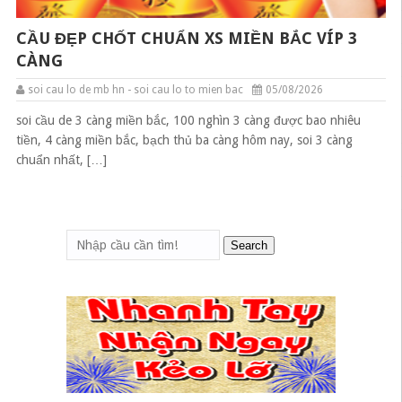
CẦU ĐẸP CHỐT CHUẨN XS MIỀN BẮC VÍP 3
CÀNG
soi cau lo de mb hn - soi cau lo to mien bac
05/08/2026
soi cầu de 3 càng miền bắc, 100 nghìn 3 càng được bao nhiêu
tiền, 4 càng miền bắc, bạch thủ ba càng hôm nay, soi 3 càng
chuẩn nhất, […]
Search