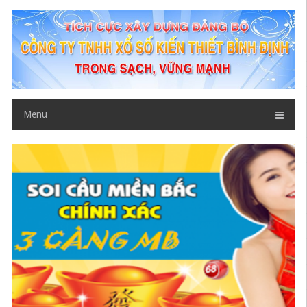
Skip
to
content
Menu