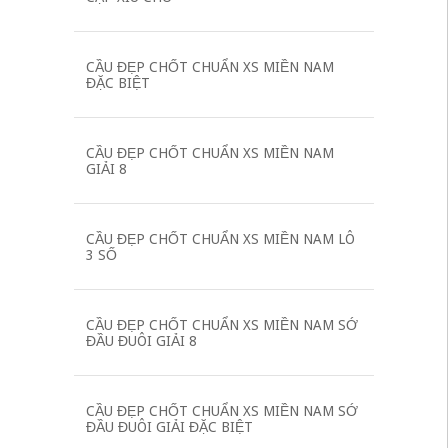
CẦU ĐẸP CHỐT CHUẨN XS MIỀN NAM
ĐẶC BIỆT
CẦU ĐẸP CHỐT CHUẨN XS MIỀN NAM
GIẢI 8
CẦU ĐẸP CHỐT CHUẨN XS MIỀN NAM LÔ
3 SỐ
CẦU ĐẸP CHỐT CHUẨN XS MIỀN NAM SỚ
ĐẦU ĐUÔI GIẢI 8
CẦU ĐẸP CHỐT CHUẨN XS MIỀN NAM SỚ
ĐẦU ĐUÔI GIẢI ĐẶC BIỆT