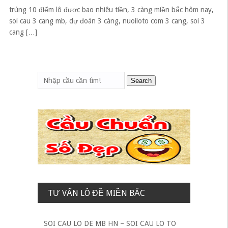
trúng 10 điểm lô được bao nhiêu tiền, 3 càng miền bắc hôm nay,
soi cau 3 cang mb, dự đoán 3 càng, nuoiloto com 3 cang, soi 3
cang […]
Search
TƯ VẤN LÔ ĐỀ MIỀN BẮC
SOI CAU LO DE MB HN – SOI CAU LO TO