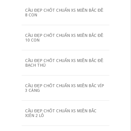
CẦU ĐẸP CHỐT CHUẨN XS MIỀN BẮC ĐỀ
8 CON
CẦU ĐẸP CHỐT CHUẨN XS MIỀN BẮC ĐỀ
10 CON
CẦU ĐẸP CHỐT CHUẨN XS MIỀN BẮC ĐỀ
BẠCH THỦ
CẦU ĐẸP CHỐT CHUẨN XS MIỀN BẮC VÍP
3 CÀNG
CẦU ĐẸP CHỐT CHUẨN XS MIỀN BẮC
XIÊN 2 LÔ