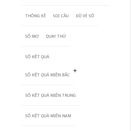
THỐNG KÊ
SOI CẦU
DÒ VÉ SỐ
SỔ MƠ
QUAY THỬ
SỐ KẾT QUẢ
SỐ KẾT QUẢ MIỀN BẮC
SỐ KẾT QUẢ MIỀN TRUNG
SỐ KẾT QUẢ MIỀN NAM