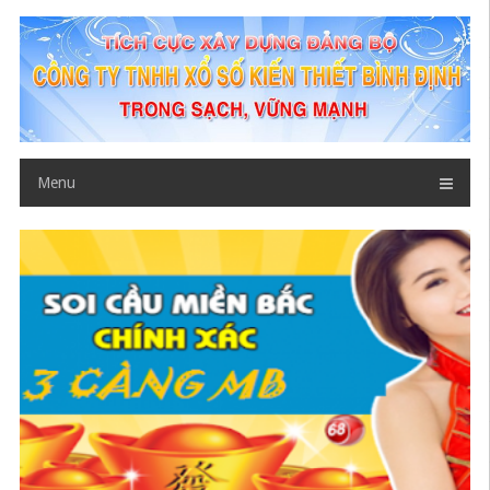
Skip
to
content
Menu