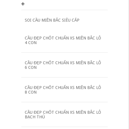
SOI CẦU MIỀN BẮC SIÊU CẤP
CẦU ĐẸP CHỐT CHUẨN XS MIỀN BẮC LÔ
4 CON
CẦU ĐẸP CHỐT CHUẨN XS MIỀN BẮC LÔ
6 CON
CẦU ĐẸP CHỐT CHUẨN XS MIỀN BẮC LÔ
8 CON
CẦU ĐẸP CHỐT CHUẨN XS MIỀN BẮC LÔ
BẠCH THỦ