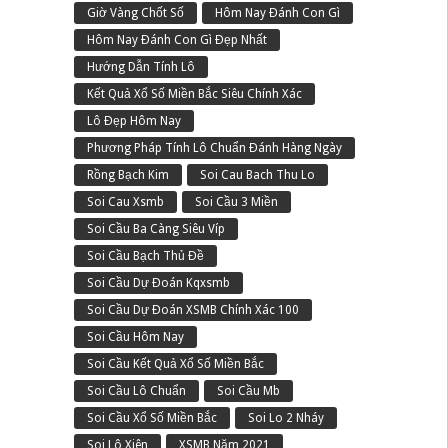
Giờ Vàng Chốt Số
Hôm Nay Đánh Con Gì
Hôm Nay Đánh Con Gì Đẹp Nhất
Hướng Dẫn Tính Lô
Kết Quả Xổ Số Miền Bắc Siêu Chính Xác
Lô Đẹp Hôm Nay
Phương Pháp Tính Lô Chuẩn Đánh Hàng Ngày
Rồng Bạch Kim
Soi Cau Bach Thu Lo
Soi Cau Xsmb
Soi Cầu 3 Miền
Soi Cầu Ba Càng Siêu Víp
Soi Cầu Bạch Thủ Đề
Soi Cầu Dự Đoán Kqxsmb
Soi Cầu Dự Đoán XSMB Chính Xác 100
Soi Cầu Hôm Nay
Soi Cầu Kết Quả Xổ Số Miền Bắc
Soi Cầu Lô Chuẩn
Soi Cầu Mb
Soi Cầu Xổ Số Miền Bắc
Soi Lo 2 Nháy
Soi Lô Xiên
XSMB Năm 2021