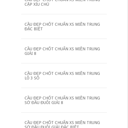
CẶP XÍU CHỦ
CẦU ĐẸP CHỐT CHUẨN XS MIỀN TRUNG
ĐẶC BIỆT
CẦU ĐẸP CHỐT CHUẨN XS MIỀN TRUNG
GIẢI 8
CẦU ĐẸP CHỐT CHUẨN XS MIỀN TRUNG
LÔ 3 SỐ
CẦU ĐẸP CHỐT CHUẨN XS MIỀN TRUNG
SỚ ĐẦU ĐUÔI GIẢI 8
CẦU ĐẸP CHỐT CHUẨN XS MIỀN TRUNG
SỚ ĐẦU ĐUÔI GIẢI ĐẶC BIỆT