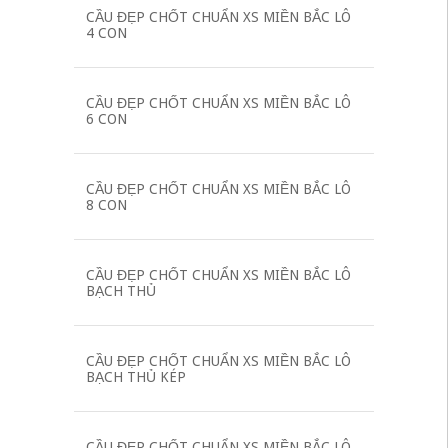
CẦU ĐẸP CHỐT CHUẨN XS MIỀN BẮC LÔ
4 CON
CẦU ĐẸP CHỐT CHUẨN XS MIỀN BẮC LÔ
6 CON
CẦU ĐẸP CHỐT CHUẨN XS MIỀN BẮC LÔ
8 CON
CẦU ĐẸP CHỐT CHUẨN XS MIỀN BẮC LÔ
BẠCH THỦ
CẦU ĐẸP CHỐT CHUẨN XS MIỀN BẮC LÔ
BẠCH THỦ KÉP
CẦU ĐẸP CHỐT CHUẨN XS MIỀN BẮC LÔ