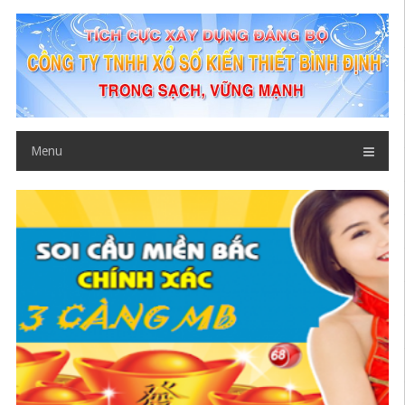
Skip
to
content
Menu